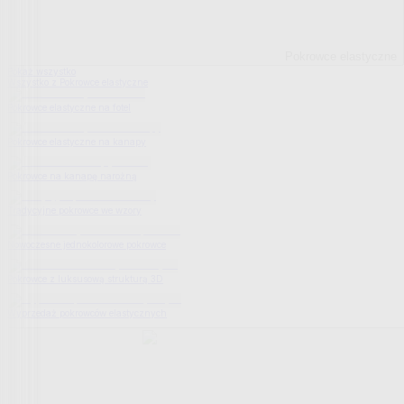
Pokrowce elastyczne
Pokaż wszystko
Wszystko z Pokrowce elastyczne
Pokrowce elastyczne na fotel
Pokrowce elastyczne na kanapy
Pokrowce na kanapę narożną
Tradycyjne pokrowce we wzory
Nowoczesne jednokolorowe pokrowce
Pokrowce z luksusową strukturą 3D
Wyprzedaż pokrowców elastycznych