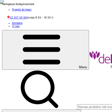
Nawigacja dostępnościowa
Przejdź do treści
22 307 39 95
dzisiaj
8:00
-
16:30
h
Kontakty
O nas
Menu