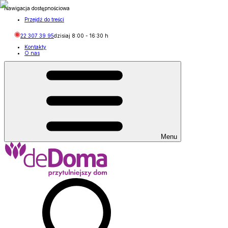
Nawigacja dostępnościowa
Przejdź do treści
22 307 39 95
dzisiaj
8:00
-
16:30
h
Kontakty
O nas
Menu