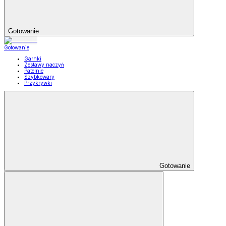
Gotowanie
Gotowanie
Garnki
Zestawy naczyń
Patelnie
Szybkowary
Przykrywki
Gotowanie