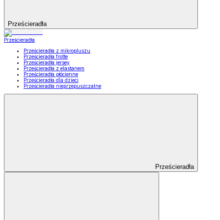
Prześcieradła
Prześcieradła
Prześcieradła z mikropluszu
Prześcieradła frotte
Prześcieradła jersey
Prześcieradła z elastanem
Prześcieradła płócienne
Prześcieradła dla dzieci
Prześcieradła nieprzepuszczalne
Prześcieradła