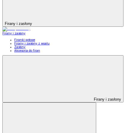
Firany i zasłony
Firany i zasłony
Firanki gotowe
Firany i zasłony z woalu
Zasłony
Akcesoria do firan
Firany i zasłony