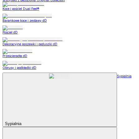
Wszystko z decoDoma Original Collection
Koce i pościel Dual Feel®
Barankowe koce i zestawy dD
Pościel dD
Dekoracyjne poszewki i poduszki dD
Prześcieradła dD
Obrusy i podkładki dD
Sypialnia
Sypialnia