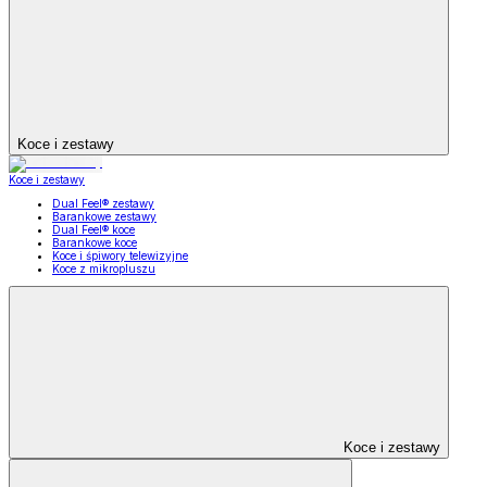
Koce i zestawy
Koce i zestawy
Dual Feel® zestawy
Barankowe zestawy
Dual Feel® koce
Barankowe koce
Koce i śpiwory telewizyjne
Koce z mikropluszu
Koce i zestawy