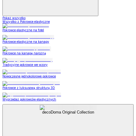
Pokaż wszystko
Wszystko z Pokrowce elastyczne
Pokrowce elastyczne na fotel
Pokrowce elastyczne na kanapy
Pokrowce na kanapę narożną
Tradycyjne pokrowce we wzory
Nowoczesne jednokolorowe pokrowce
Pokrowce z luksusową strukturą 3D
Wyprzedaż pokrowców elastycznych
decoDoma Original Collection