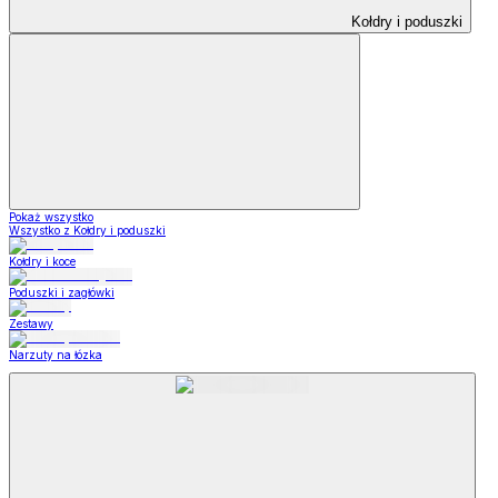
Kołdry i poduszki
Pokaż wszystko
Wszystko z Kołdry i poduszki
Kołdry i koce
Poduszki i zagłówki
Zestawy
Narzuty na łózka