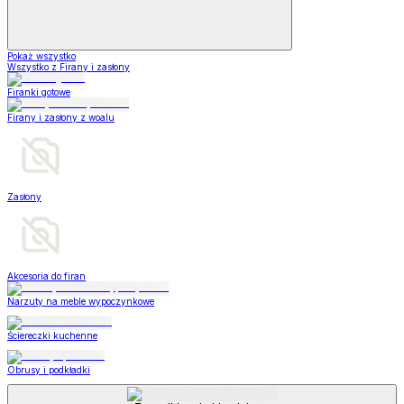
Pokaż wszystko
Wszystko z Firany i zasłony
Firanki gotowe
Firany i zasłony z woalu
Zasłony
Akcesoria do firan
Narzuty na meble wypoczynkowe
Ściereczki kuchenne
Obrusy i podkładki