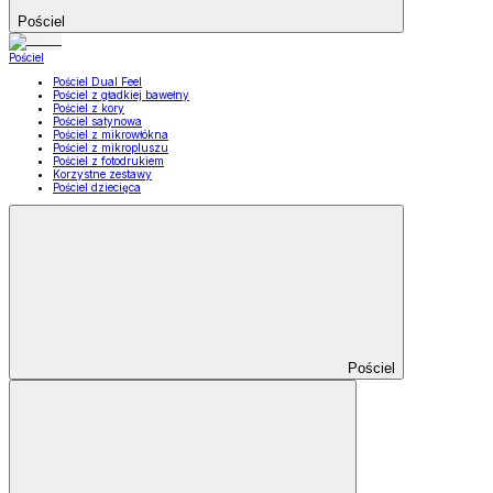
Pościel
Pościel
Pościel Dual Feel
Pościel z gładkiej bawełny
Pościel z kory
Pościel satynowa
Pościel z mikrowłókna
Pościel z mikropluszu
Pościel z fotodrukiem
Korzystne zestawy
Pościel dziecięca
Pościel