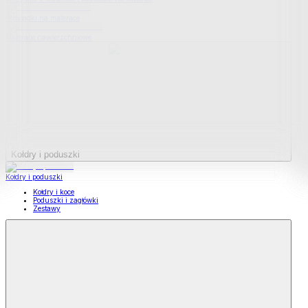
Podkładki na materace
Materace nawierzchniowe
Kołdry i poduszki
Kołdry i poduszki
Kołdry i koce
Poduszki i zagłówki
Zestawy