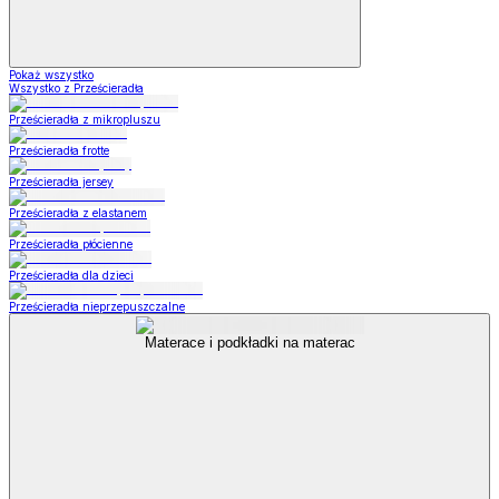
Pokaż wszystko
Wszystko z Prześcieradła
Prześcieradła z mikropluszu
Prześcieradła frotte
Prześcieradła jersey
Prześcieradła z elastanem
Prześcieradła płócienne
Prześcieradła dla dzieci
Prześcieradła nieprzepuszczalne
Materace i podkładki na materac