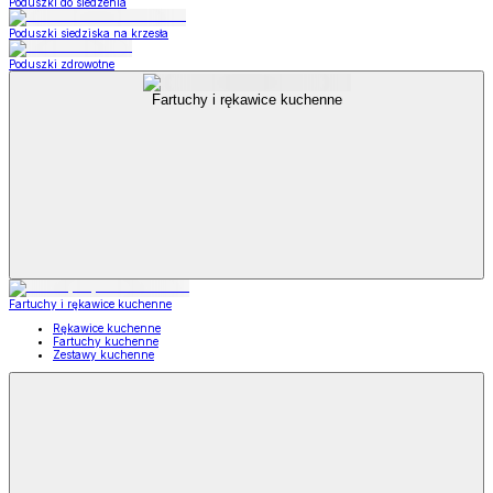
Poduszki do siedzenia
Poduszki siedziska na krzesła
Poduszki zdrowotne
Fartuchy i rękawice kuchenne
Fartuchy i rękawice kuchenne
Rękawice kuchenne
Fartuchy kuchenne
Zestawy kuchenne