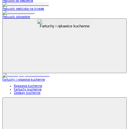
Poduszki do siedzenia
Poduszki siedziska na krzesła
Poduszki zdrowotne
Fartuchy i rękawice kuchenne
Fartuchy i rękawice kuchenne
Rękawice kuchenne
Fartuchy kuchenne
Zestawy kuchenne