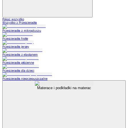
Pokaż wszystko
Wszystko z Prześcieradła
Prześcieradła z mikropluszu
Prześcieradła frotte
Prześcieradła jersey
Prześcieradła z elastanem
Prześcieradła płócienne
Prześcieradła dla dzieci
Prześcieradła nieprzepuszczalne
Materace i podkładki na materac