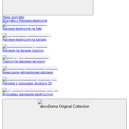
Pokaż wszystko
Wszystko z Pokrowce elastyczne
Pokrowce elastyczne na fotel
Pokrowce elastyczne na kanapy
Pokrowce na kanapę narożną
Tradycyjne pokrowce we wzory
Nowoczesne jednokolorowe pokrowce
Pokrowce z luksusową strukturą 3D
Wyprzedaż pokrowców elastycznych
decoDoma Original Collection