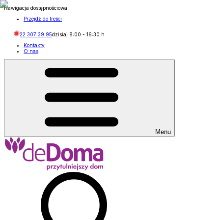
Nawigacja dostępnościowa
Przejdź do treści
22 307 39 95
dzisiaj
8:00
-
16:30
h
Kontakty
O nas
Menu