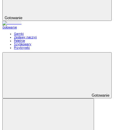
Gotowanie
Gotowanie
Garnki
Zestawy naczyń
Patelnie
Szybkowary
Przykrywki
Gotowanie