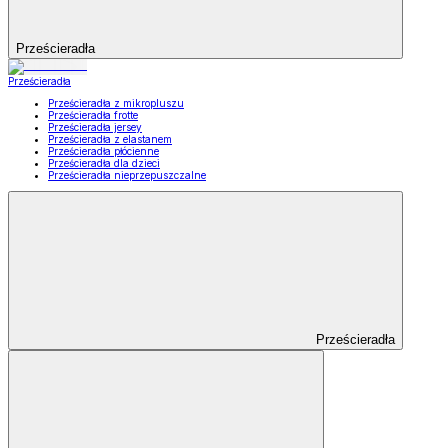
Prześcieradła
Prześcieradła
Prześcieradła z mikropluszu
Prześcieradła frotte
Prześcieradła jersey
Prześcieradła z elastanem
Prześcieradła płócienne
Prześcieradła dla dzieci
Prześcieradła nieprzepuszczalne
Prześcieradła