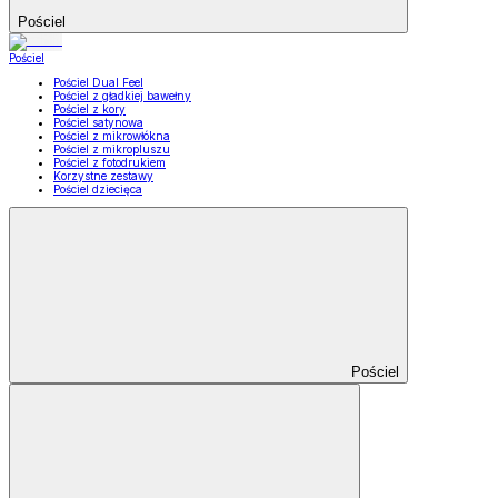
Pościel
Pościel
Pościel Dual Feel
Pościel z gładkiej bawełny
Pościel z kory
Pościel satynowa
Pościel z mikrowłókna
Pościel z mikropluszu
Pościel z fotodrukiem
Korzystne zestawy
Pościel dziecięca
Pościel