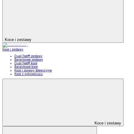
Koce i zestawy
Koce i zestawy
Dual Feel® zestawy
Barankowe zestawy
Dual Feel® koce
Barankowe koce
Koce i śpiwory telewizyjne
Koce z mikropluszu
Koce i zestawy