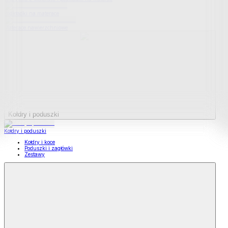
Podkładki na materace
Materace nawierzchniowe
Kołdry i poduszki
Kołdry i poduszki
Kołdry i koce
Poduszki i zagłówki
Zestawy