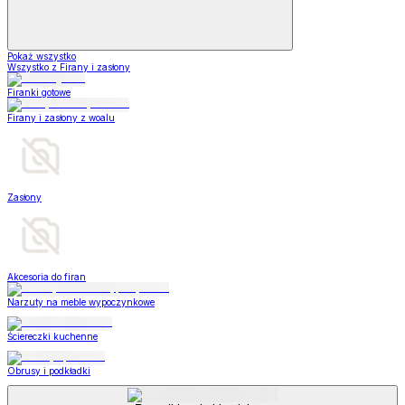
Pokaż wszystko
Wszystko z Firany i zasłony
Firanki gotowe
Firany i zasłony z woalu
Zasłony
Akcesoria do firan
Narzuty na meble wypoczynkowe
Ściereczki kuchenne
Obrusy i podkładki