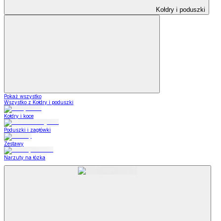
Kołdry i poduszki
Pokaż wszystko
Wszystko z Kołdry i poduszki
Kołdry i koce
Poduszki i zagłówki
Zestawy
Narzuty na łózka