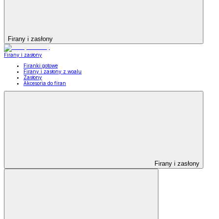
Firany i zasłony
Firany i zasłony
Firanki gotowe
Firany i zasłony z woalu
Zasłony
Akcesoria do firan
Firany i zasłony