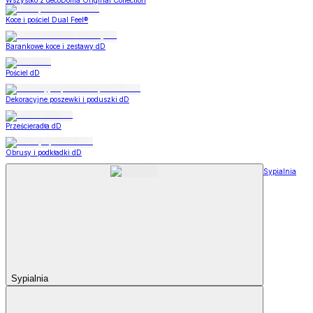
Wszystko z decoDoma Original Collection
Koce i pościel Dual Feel®
Barankowe koce i zestawy dD
Pościel dD
Dekoracyjne poszewki i poduszki dD
Prześcieradła dD
Obrusy i podkładki dD
Sypialnia
Sypialnia