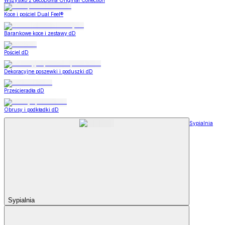
Wszystko z decoDoma Original Collection
Koce i pościel Dual Feel®
Barankowe koce i zestawy dD
Pościel dD
Dekoracyjne poszewki i poduszki dD
Prześcieradła dD
Obrusy i podkładki dD
Sypialnia
Sypialnia