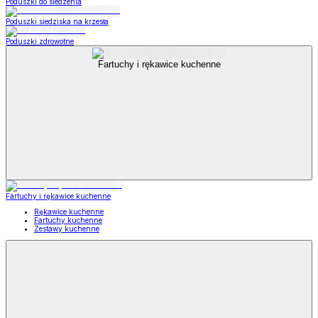
Poduszki do siedzenia
Poduszki siedziska na krzesła
Poduszki zdrowotne
Fartuchy i rękawice kuchenne
Fartuchy i rękawice kuchenne
Rękawice kuchenne
Fartuchy kuchenne
Zestawy kuchenne