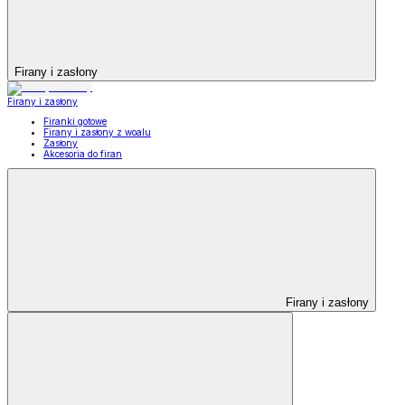
Firany i zasłony
Firany i zasłony
Firanki gotowe
Firany i zasłony z woalu
Zasłony
Akcesoria do firan
Firany i zasłony