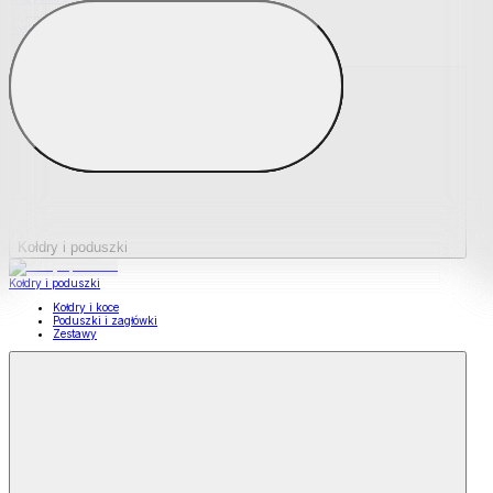
Podkładki na materace
Materace nawierzchniowe
Kołdry i poduszki
Kołdry i poduszki
Kołdry i koce
Poduszki i zagłówki
Zestawy