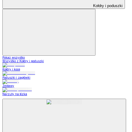
Kołdry i poduszki
Pokaż wszystko
Wszystko z Kołdry i poduszki
Kołdry i koce
Poduszki i zagłówki
Zestawy
Narzuty na łózka