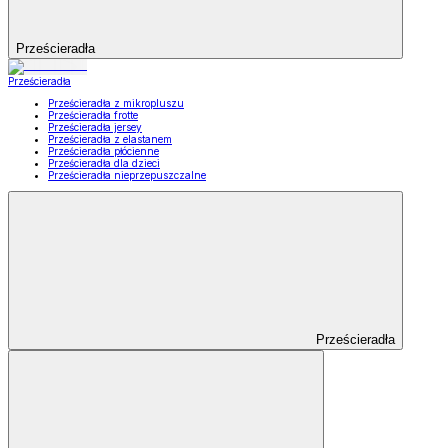
Prześcieradła
Prześcieradła
Prześcieradła z mikropluszu
Prześcieradła frotte
Prześcieradła jersey
Prześcieradła z elastanem
Prześcieradła płócienne
Prześcieradła dla dzieci
Prześcieradła nieprzepuszczalne
Prześcieradła