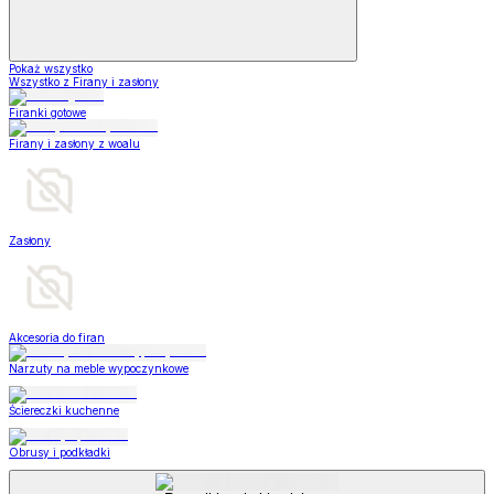
Pokaż wszystko
Wszystko z Firany i zasłony
Firanki gotowe
Firany i zasłony z woalu
Zasłony
Akcesoria do firan
Narzuty na meble wypoczynkowe
Ściereczki kuchenne
Obrusy i podkładki