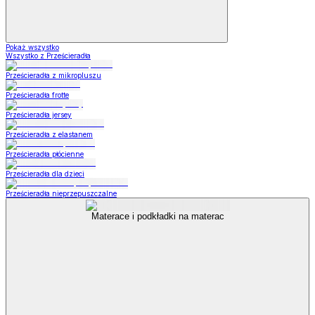
Pokaż wszystko
Wszystko z Prześcieradła
Prześcieradła z mikropluszu
Prześcieradła frotte
Prześcieradła jersey
Prześcieradła z elastanem
Prześcieradła płócienne
Prześcieradła dla dzieci
Prześcieradła nieprzepuszczalne
Materace i podkładki na materac