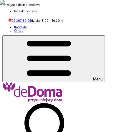
Nawigacja dostępnościowa
Przejdź do treści
22 307 39 95
dzisiaj
8:00
-
16:30
h
Kontakty
O nas
Menu