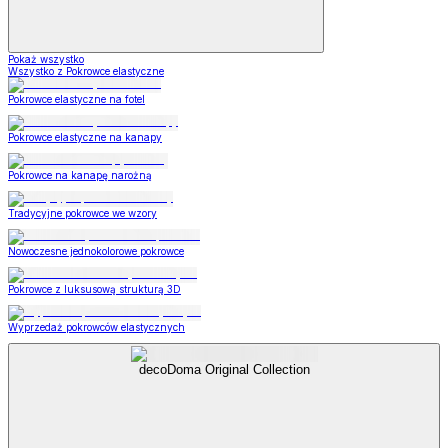
Pokaż wszystko
Wszystko z Pokrowce elastyczne
Pokrowce elastyczne na fotel
Pokrowce elastyczne na kanapy
Pokrowce na kanapę narożną
Tradycyjne pokrowce we wzory
Nowoczesne jednokolorowe pokrowce
Pokrowce z luksusową strukturą 3D
Wyprzedaż pokrowców elastycznych
decoDoma Original Collection