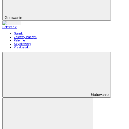
Gotowanie
Gotowanie
Garnki
Zestawy naczyń
Patelnie
Szybkowary
Przykrywki
Gotowanie