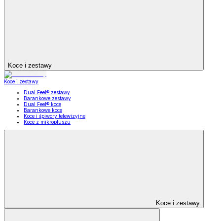
Koce i zestawy
Koce i zestawy
Dual Feel® zestawy
Barankowe zestawy
Dual Feel® koce
Barankowe koce
Koce i śpiwory telewizyjne
Koce z mikropluszu
Koce i zestawy