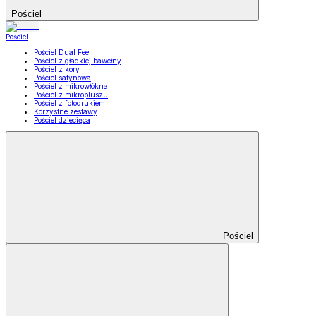
Pościel
Pościel
Pościel Dual Feel
Pościel z gładkiej bawełny
Pościel z kory
Pościel satynowa
Pościel z mikrowłókna
Pościel z mikropluszu
Pościel z fotodrukiem
Korzystne zestawy
Pościel dziecięca
Pościel