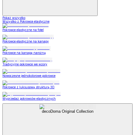
Pokaż wszystko
Wszystko z Pokrowce elastyczne
Pokrowce elastyczne na fotel
Pokrowce elastyczne na kanapy
Pokrowce na kanapę narożną
Tradycyjne pokrowce we wzory
Nowoczesne jednokolorowe pokrowce
Pokrowce z luksusową strukturą 3D
Wyprzedaż pokrowców elastycznych
decoDoma Original Collection