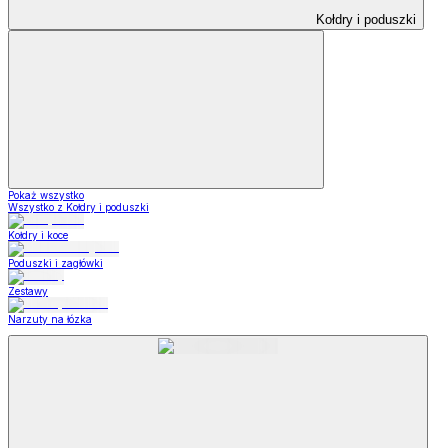
Kołdry i poduszki
Pokaż wszystko
Wszystko z Kołdry i poduszki
Kołdry i koce
Poduszki i zagłówki
Zestawy
Narzuty na łózka