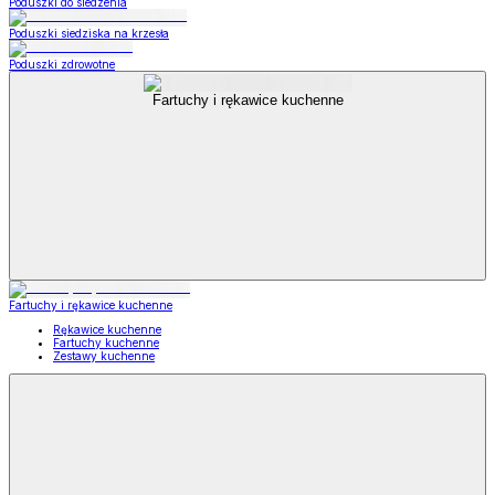
Poduszki do siedzenia
Poduszki siedziska na krzesła
Poduszki zdrowotne
Fartuchy i rękawice kuchenne
Fartuchy i rękawice kuchenne
Rękawice kuchenne
Fartuchy kuchenne
Zestawy kuchenne