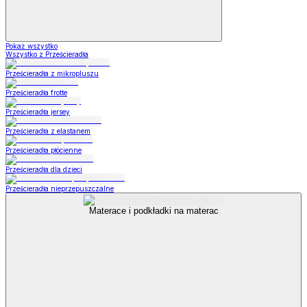
Pokaż wszystko
Wszystko z Prześcieradła
Prześcieradła z mikropluszu
Prześcieradła frotte
Prześcieradła jersey
Prześcieradła z elastanem
Prześcieradła płócienne
Prześcieradła dla dzieci
Prześcieradła nieprzepuszczalne
Materace i podkładki na materac