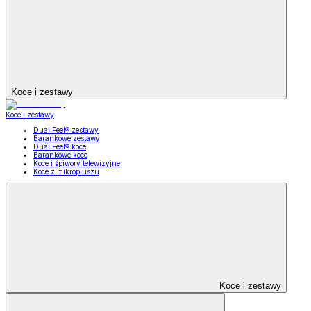
Koce i zestawy
Koce i zestawy
Dual Feel® zestawy
Barankowe zestawy
Dual Feel® koce
Barankowe koce
Koce i śpiwory telewizyjne
Koce z mikropluszu
Koce i zestawy