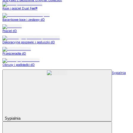
Wszystko z decoDoma Original Collection
Koce i pościel Dual Feel®
Barankowe koce i zestawy dD
Pościel dD
Dekoracyjne poszewki i poduszki dD
Prześcieradła dD
Obrusy i podkładki dD
Sypialnia
Sypialnia