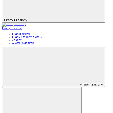
Firany i zasłony
Firany i zasłony
Firanki gotowe
Firany i zasłony z woalu
Zasłony
Akcesoria do firan
Firany i zasłony