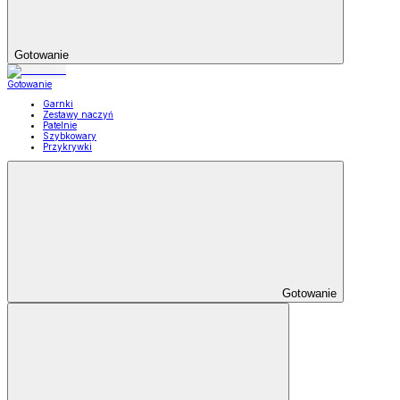
Gotowanie
Gotowanie
Garnki
Zestawy naczyń
Patelnie
Szybkowary
Przykrywki
Gotowanie