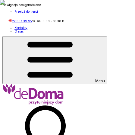
Nawigacja dostępnościowa
Przejdź do treści
22 307 39 95
dzisiaj
8:00
-
16:30
h
Kontakty
O nas
Menu