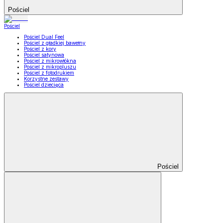
Pościel
Pościel
Pościel Dual Feel
Pościel z gładkiej bawełny
Pościel z kory
Pościel satynowa
Pościel z mikrowłókna
Pościel z mikropluszu
Pościel z fotodrukiem
Korzystne zestawy
Pościel dziecięca
Pościel