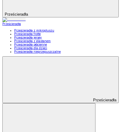
Prześcieradła
Prześcieradła
Prześcieradła z mikropluszu
Prześcieradła frotte
Prześcieradła jersey
Prześcieradła z elastanem
Prześcieradła płócienne
Prześcieradła dla dzieci
Prześcieradła nieprzepuszczalne
Prześcieradła