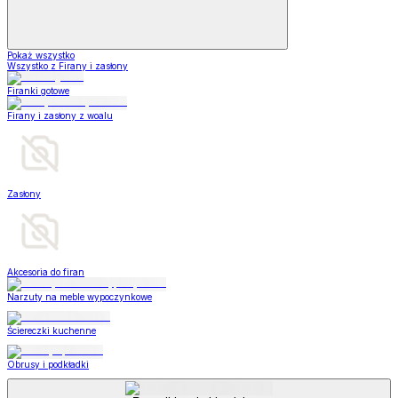
Pokaż wszystko
Wszystko z Firany i zasłony
Firanki gotowe
Firany i zasłony z woalu
Zasłony
Akcesoria do firan
Narzuty na meble wypoczynkowe
Ściereczki kuchenne
Obrusy i podkładki