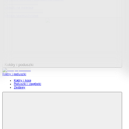
Podkładki na materace
Materace nawierzchniowe
Kołdry i poduszki
Kołdry i poduszki
Kołdry i koce
Poduszki i zagłówki
Zestawy