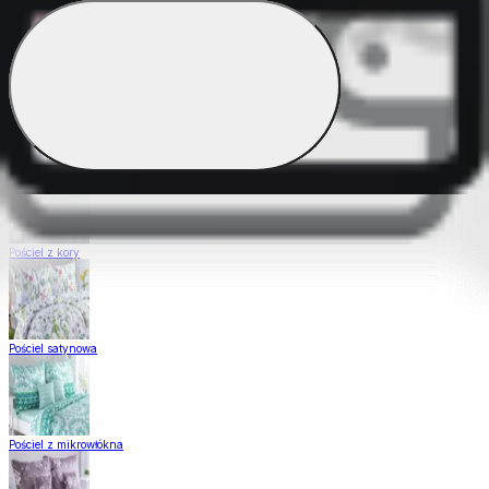
Pościel Dual Feel
Pościel z gładkiej bawełny
Pościel z kory
Pościel satynowa
Pościel z mikrowłókna