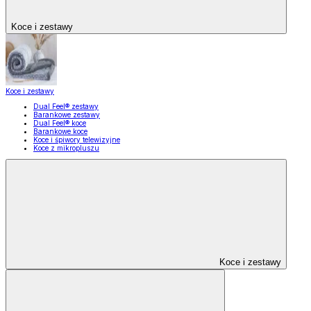
Koce i zestawy
Koce i zestawy
Dual Feel® zestawy
Barankowe zestawy
Dual Feel® koce
Barankowe koce
Koce i śpiwory telewizyjne
Koce z mikropluszu
Koce i zestawy