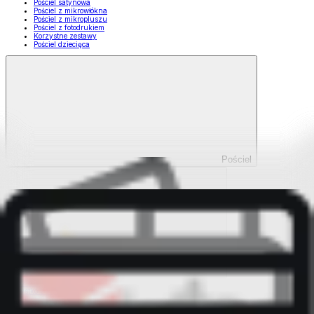
Pościel satynowa
Pościel z mikrowłókna
Pościel z mikropluszu
Pościel z fotodrukiem
Korzystne zestawy
Pościel dziecięca
Pościel
Pokaż wszystko
Wszystko z Pościel