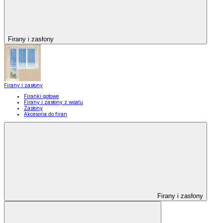
Firany i zasłony
Firany i zasłony
Firanki gotowe
Firany i zasłony z woalu
Zasłony
Akcesoria do firan
Firany i zasłony