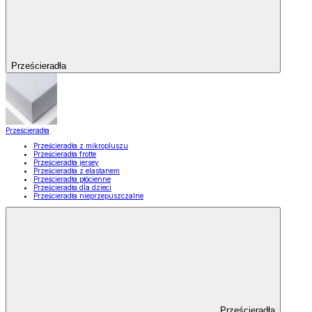
Prześcieradła
Prześcieradła
Prześcieradła z mikropluszu
Prześcieradła frotte
Prześcieradła jersey
Prześcieradła z elastanem
Prześcieradła płócienne
Prześcieradła dla dzieci
Prześcieradła nieprzepuszczalne
Prześcieradła