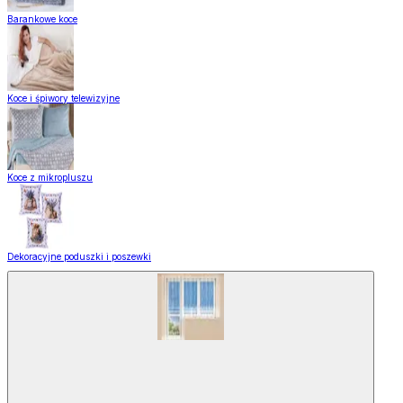
Barankowe koce
Koce i śpiwory telewizyjne
Koce z mikropluszu
Dekoracyjne poduszki i poszewki