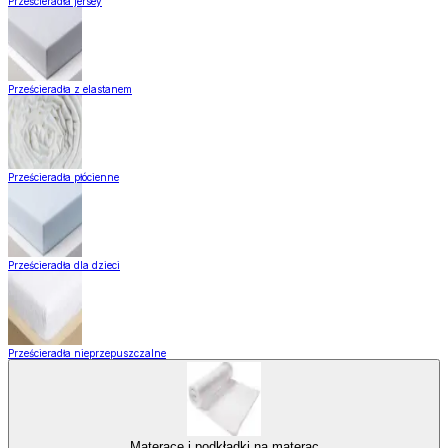
Prześcieradła jersey
Prześcieradła z elastanem
Prześcieradła płócienne
Prześcieradła dla dzieci
Prześcieradła nieprzepuszczalne
Materace i podkładki na materac