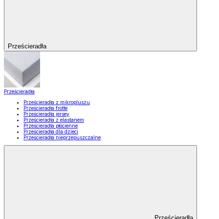
Prześcieradła
Prześcieradła
Prześcieradła z mikropluszu
Prześcieradła frotte
Prześcieradła jersey
Prześcieradła z elastanem
Prześcieradła płócienne
Prześcieradła dla dzieci
Prześcieradła nieprzepuszczalne
Prześcieradła