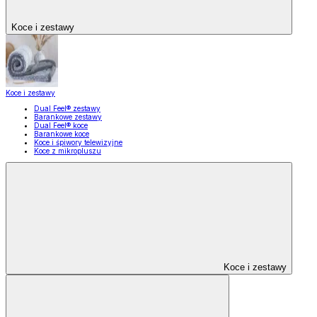
Koce i zestawy
Koce i zestawy
Dual Feel® zestawy
Barankowe zestawy
Dual Feel® koce
Barankowe koce
Koce i śpiwory telewizyjne
Koce z mikropluszu
Koce i zestawy