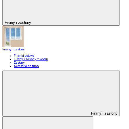
Firany i zasłony
Firany i zasłony
Firanki gotowe
Firany i zasłony z woalu
Zasłony
Akcesoria do firan
Firany i zasłony