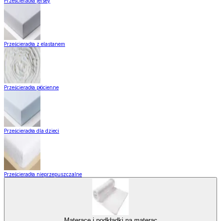
Prześcieradła jersey
Prześcieradła z elastanem
Prześcieradła płócienne
Prześcieradła dla dzieci
Prześcieradła nieprzepuszczalne
Materace i podkładki na materac