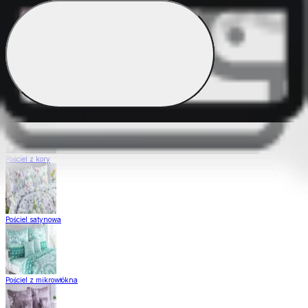
Pościel Dual Feel
Pościel z gładkiej bawełny
Pościel z kory
Pościel satynowa
Pościel z mikrowłókna