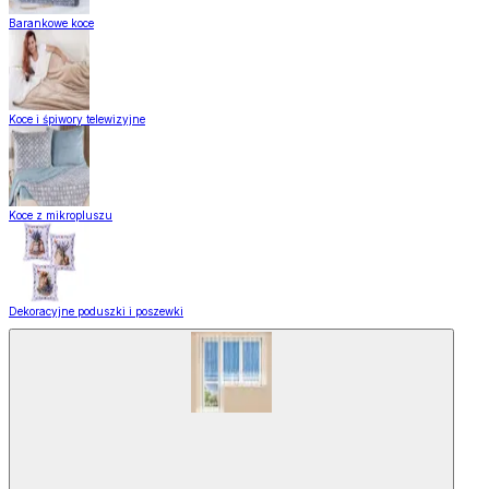
Barankowe koce
Koce i śpiwory telewizyjne
Koce z mikropluszu
Dekoracyjne poduszki i poszewki