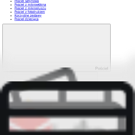
Pościel satynowa
Pościel z mikrowłókna
Pościel z mikropluszu
Pościel z fotodrukiem
Korzystne zestawy
Pościel dziecięca
Pościel
Pokaż wszystko
Wszystko z Pościel