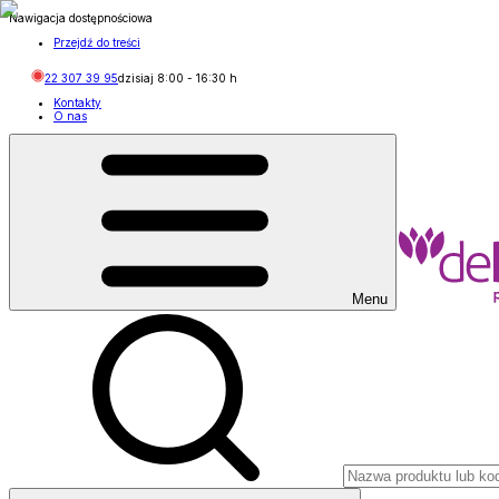
Nawigacja dostępnościowa
Przejdź do treści
22 307 39 95
dzisiaj
8:00
-
16:30
h
Kontakty
O nas
Menu