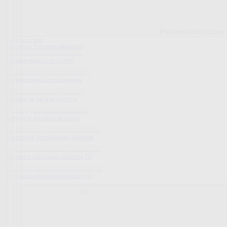
Pokrowce elastyczne
Pokaż wszystko
Wszystko z Pokrowce elastyczne
Pokrowce elastyczne na fotel
Pokrowce elastyczne na kanapy
Pokrowce na kanapę narożną
Tradycyjne pokrowce we wzory
Nowoczesne jednokolorowe pokrowce
Pokrowce z luksusową strukturą 3D
Wyprzedaż pokrowców elastycznych