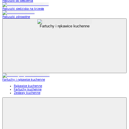
Poduszki do siedzenia
Poduszki siedziska na krzesła
Poduszki zdrowotne
Fartuchy i rękawice kuchenne
Fartuchy i rękawice kuchenne
Rękawice kuchenne
Fartuchy kuchenne
Zestawy kuchenne