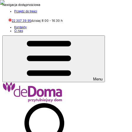
Nawigacja dostępnościowa
Przejdź do treści
22 307 39 95
dzisiaj
8:00
-
16:30
h
Kontakty
O nas
Menu