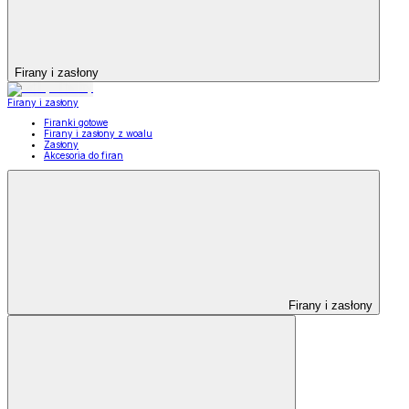
Firany i zasłony
Firany i zasłony
Firanki gotowe
Firany i zasłony z woalu
Zasłony
Akcesoria do firan
Firany i zasłony