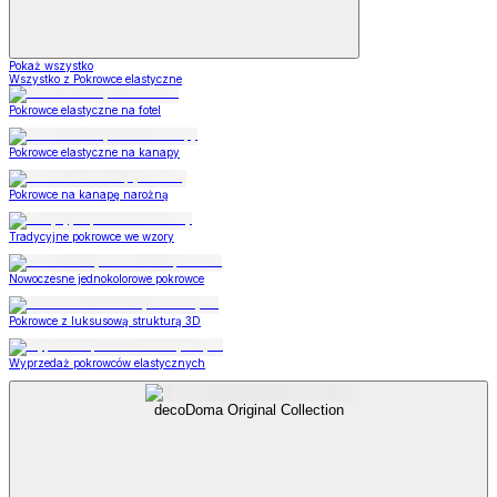
Pokaż wszystko
Wszystko z Pokrowce elastyczne
Pokrowce elastyczne na fotel
Pokrowce elastyczne na kanapy
Pokrowce na kanapę narożną
Tradycyjne pokrowce we wzory
Nowoczesne jednokolorowe pokrowce
Pokrowce z luksusową strukturą 3D
Wyprzedaż pokrowców elastycznych
decoDoma Original Collection