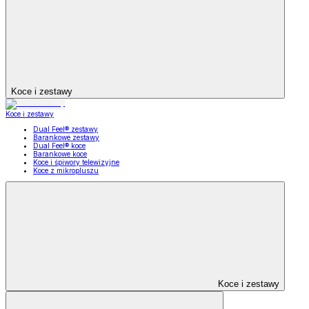
Koce i zestawy
Koce i zestawy
Dual Feel® zestawy
Barankowe zestawy
Dual Feel® koce
Barankowe koce
Koce i śpiwory telewizyjne
Koce z mikropluszu
Koce i zestawy