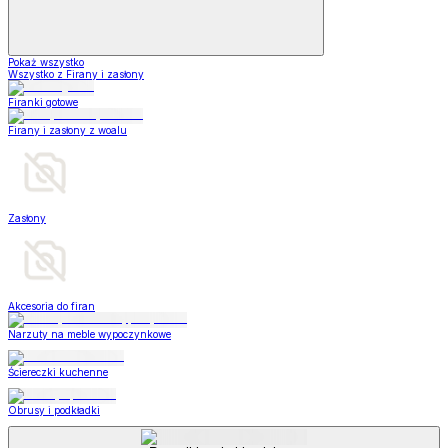
Pokaż wszystko
Wszystko z Firany i zasłony
Firanki gotowe
Firany i zasłony z woalu
Zasłony
Akcesoria do firan
Narzuty na meble wypoczynkowe
Ściereczki kuchenne
Obrusy i podkładki