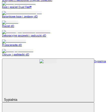
Wszystko z decoDoma Original Collection
Koce i pościel Dual Feel®
Barankowe koce i zestawy dD
Pościel dD
Dekoracyjne poszewki i poduszki dD
Prześcieradła dD
Obrusy i podkładki dD
Sypialnia
Sypialnia