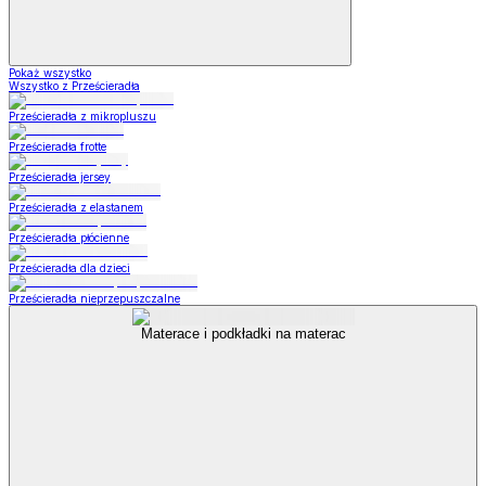
Pokaż wszystko
Wszystko z Prześcieradła
Prześcieradła z mikropluszu
Prześcieradła frotte
Prześcieradła jersey
Prześcieradła z elastanem
Prześcieradła płócienne
Prześcieradła dla dzieci
Prześcieradła nieprzepuszczalne
Materace i podkładki na materac