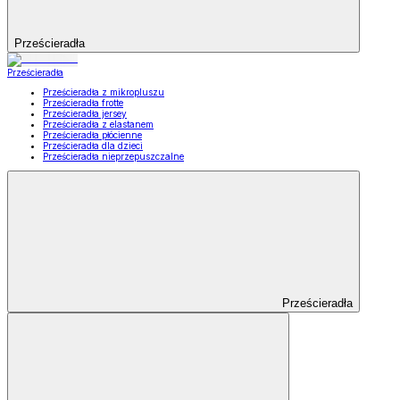
Prześcieradła
Prześcieradła
Prześcieradła z mikropluszu
Prześcieradła frotte
Prześcieradła jersey
Prześcieradła z elastanem
Prześcieradła płócienne
Prześcieradła dla dzieci
Prześcieradła nieprzepuszczalne
Prześcieradła