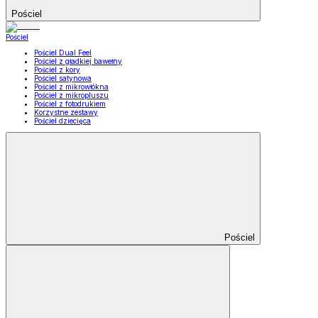
Pościel
Pościel
Pościel Dual Feel
Pościel z gładkiej bawełny
Pościel z kory
Pościel satynowa
Pościel z mikrowłókna
Pościel z mikropluszu
Pościel z fotodrukiem
Korzystne zestawy
Pościel dziecięca
Pościel