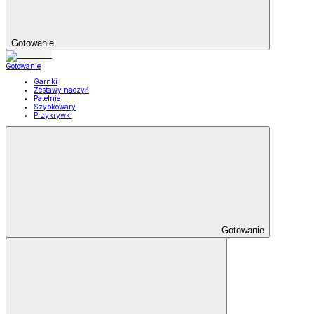
Gotowanie
Gotowanie
Garnki
Zestawy naczyń
Patelnie
Szybkowary
Przykrywki
Gotowanie