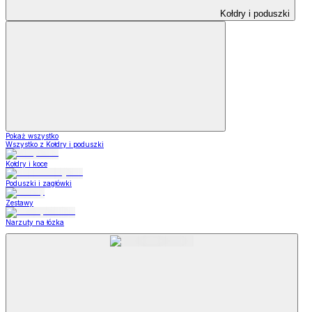
Kołdry i poduszki
Pokaż wszystko
Wszystko z Kołdry i poduszki
Kołdry i koce
Poduszki i zagłówki
Zestawy
Narzuty na łózka