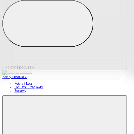
Podkładki na materace
Materace nawierzchniowe
Kołdry i poduszki
Kołdry i poduszki
Kołdry i koce
Poduszki i zagłówki
Zestawy