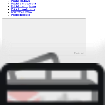
Pościel satynowa
Pościel z mikrowłókna
Pościel z mikropluszu
Pościel z fotodrukiem
Korzystne zestawy
Pościel dziecięca
Pościel
Pokaż wszystko
Wszystko z Pościel