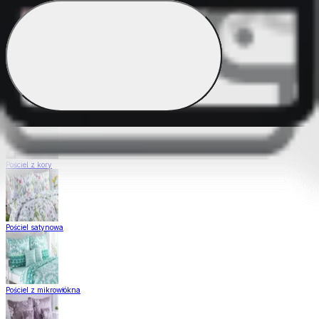
Pościel Dual Feel
Pościel z gładkiej bawełny
Pościel z kory
Pościel satynowa
Pościel z mikrowłókna