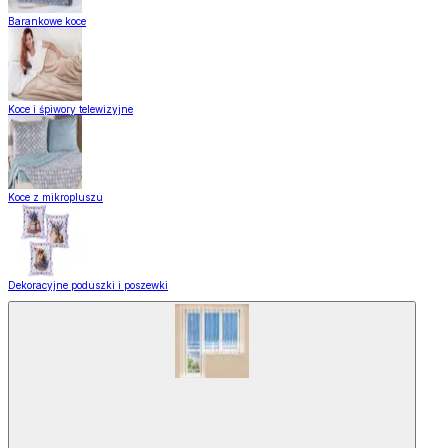
Barankowe koce
Koce i śpiwory telewizyjne
Koce z mikropluszu
Dekoracyjne poduszki i poszewki