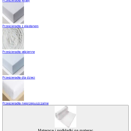
Prześcieradła jersey
Prześcieradła z elastanem
Prześcieradła płócienne
Prześcieradła dla dzieci
Prześcieradła nieprzepuszczalne
Materace i podkładki na materac