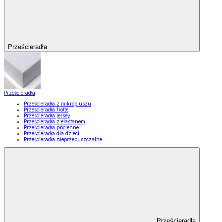
Prześcieradła
Prześcieradła
Prześcieradła z mikropluszu
Prześcieradła frotte
Prześcieradła jersey
Prześcieradła z elastanem
Prześcieradła płócienne
Prześcieradła dla dzieci
Prześcieradła nieprzepuszczalne
Prześcieradła