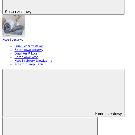
Koce i zestawy
Koce i zestawy
Dual Feel® zestawy
Barankowe zestawy
Dual Feel® koce
Barankowe koce
Koce i śpiwory telewizyjne
Koce z mikropluszu
Koce i zestawy