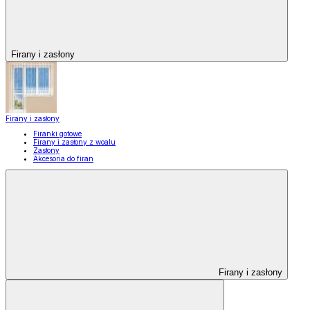
Firany i zasłony
Firany i zasłony
Firanki gotowe
Firany i zasłony z woalu
Zasłony
Akcesoria do firan
Firany i zasłony