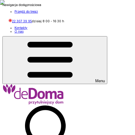
Nawigacja dostępnościowa
Przejdź do treści
22 307 39 95
dzisiaj
8:00
-
16:30
h
Kontakty
O nas
Menu