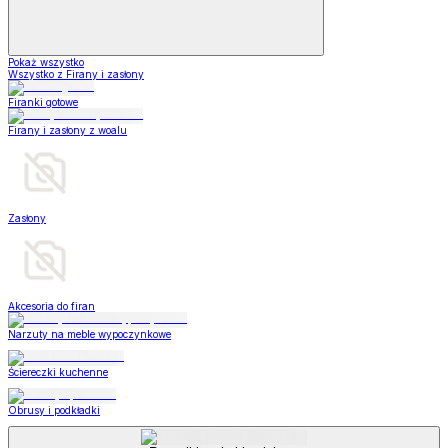
Pokaż wszystko
Wszystko z Firany i zasłony
Firanki gotowe
Firany i zasłony z woalu
Zasłony
Akcesoria do firan
Narzuty na meble wypoczynkowe
Ściereczki kuchenne
Obrusy i podkładki