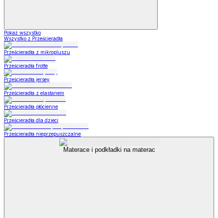
Pokaż wszystko
Wszystko z Prześcieradła
Prześcieradła z mikropluszu
Prześcieradła frotte
Prześcieradła jersey
Prześcieradła z elastanem
Prześcieradła płócienne
Prześcieradła dla dzieci
Prześcieradła nieprzepuszczalne
Materace i podkładki na materac