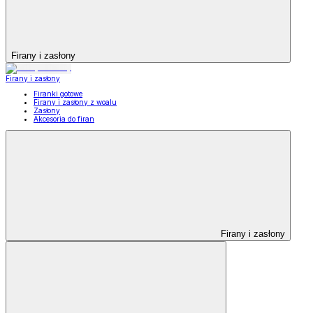
Firany i zasłony
Firany i zasłony
Firanki gotowe
Firany i zasłony z woalu
Zasłony
Akcesoria do firan
Firany i zasłony