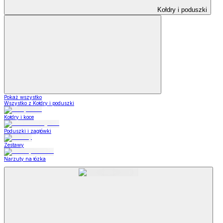
Kołdry i poduszki
Pokaż wszystko
Wszystko z Kołdry i poduszki
Kołdry i koce
Poduszki i zagłówki
Zestawy
Narzuty na łózka