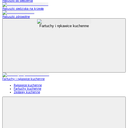
Poduszki do siedzenia
Poduszki siedziska na krzesła
Poduszki zdrowotne
Fartuchy i rękawice kuchenne
Fartuchy i rękawice kuchenne
Rękawice kuchenne
Fartuchy kuchenne
Zestawy kuchenne