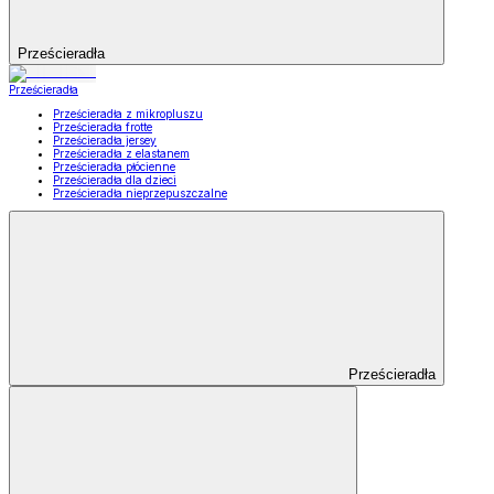
Prześcieradła
Prześcieradła
Prześcieradła z mikropluszu
Prześcieradła frotte
Prześcieradła jersey
Prześcieradła z elastanem
Prześcieradła płócienne
Prześcieradła dla dzieci
Prześcieradła nieprzepuszczalne
Prześcieradła