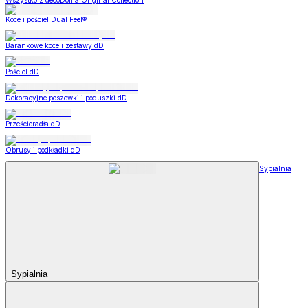
Wszystko z decoDoma Original Collection
Koce i pościel Dual Feel®
Barankowe koce i zestawy dD
Pościel dD
Dekoracyjne poszewki i poduszki dD
Prześcieradła dD
Obrusy i podkładki dD
Sypialnia
Sypialnia