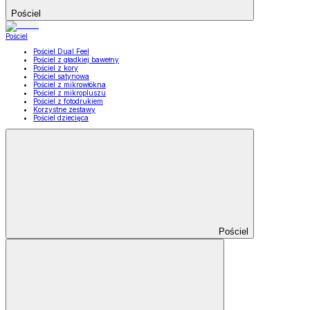
Pościel
Pościel
Pościel Dual Feel
Pościel z gładkiej bawełny
Pościel z kory
Pościel satynowa
Pościel z mikrowłókna
Pościel z mikropluszu
Pościel z fotodrukiem
Korzystne zestawy
Pościel dziecięca
Pościel