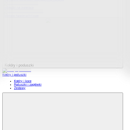
Podkładki na materace
Materace nawierzchniowe
Kołdry i poduszki
Kołdry i poduszki
Kołdry i koce
Poduszki i zagłówki
Zestawy