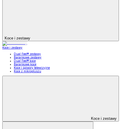
Koce i zestawy
Koce i zestawy
Dual Feel® zestawy
Barankowe zestawy
Dual Feel® koce
Barankowe koce
Koce i śpiwory telewizyjne
Koce z mikropluszu
Koce i zestawy