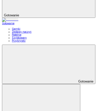
Gotowanie
Gotowanie
Garnki
Zestawy naczyń
Patelnie
Szybkowary
Przykrywki
Gotowanie