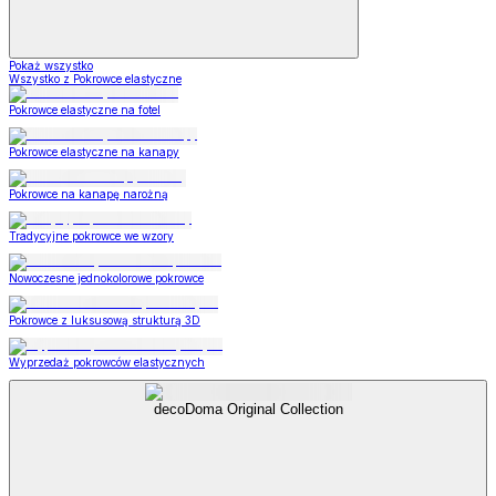
Pokaż wszystko
Wszystko z Pokrowce elastyczne
Pokrowce elastyczne na fotel
Pokrowce elastyczne na kanapy
Pokrowce na kanapę narożną
Tradycyjne pokrowce we wzory
Nowoczesne jednokolorowe pokrowce
Pokrowce z luksusową strukturą 3D
Wyprzedaż pokrowców elastycznych
decoDoma Original Collection