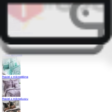
Pościel Dual Feel
Pościel z gładkiej bawełny
Pościel satynowa
Pościel z mikrowłókna
Pościel z mikropluszu