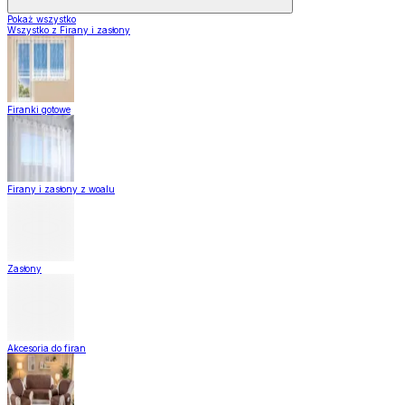
Pokaż wszystko
Wszystko z Firany i zasłony
Firanki gotowe
Firany i zasłony z woalu
Zasłony
Akcesoria do firan