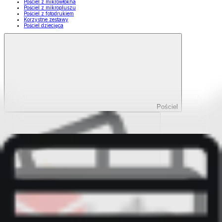
Pościel z mikrowłókna
Pościel z mikropluszu
Pościel z fotodrukiem
Korzystne zestawy
Pościel dziecięca
Pościel
Pokaż wszystko
Wszystko z Pościel