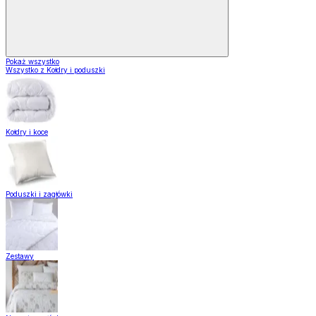
Pokaż wszystko
Wszystko z Kołdry i poduszki
Kołdry i koce
Poduszki i zagłówki
Zestawy