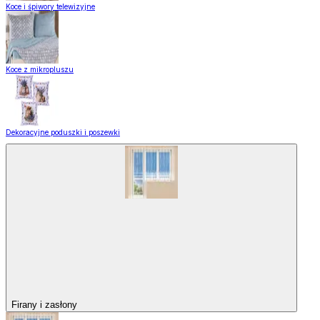
Koce i śpiwory telewizyjne
Koce z mikropluszu
Dekoracyjne poduszki i poszewki
Firany i zasłony