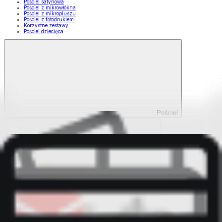
Pościel satynowa
Pościel z mikrowłókna
Pościel z mikropluszu
Pościel z fotodrukiem
Korzystne zestawy
Pościel dziecięca
Pościel
Pokaż wszystko
Wszystko z Pościel