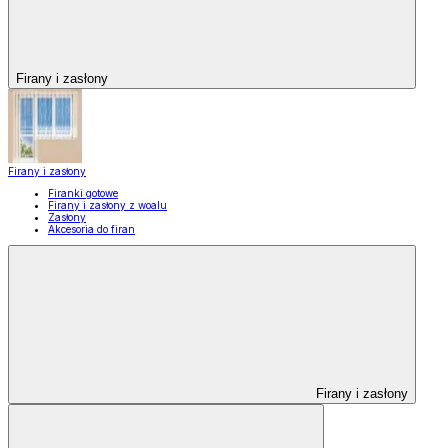
Firany i zasłony
Firany i zasłony
Firanki gotowe
Firany i zasłony z woalu
Zasłony
Akcesoria do firan
Firany i zasłony