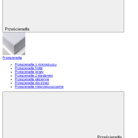
Prześcieradła
Prześcieradła
Prześcieradła z mikropluszu
Prześcieradła frotte
Prześcieradła jersey
Prześcieradła z elastanem
Prześcieradła płócienne
Prześcieradła dla dzieci
Prześcieradła nieprzepuszczalne
Prześcieradła