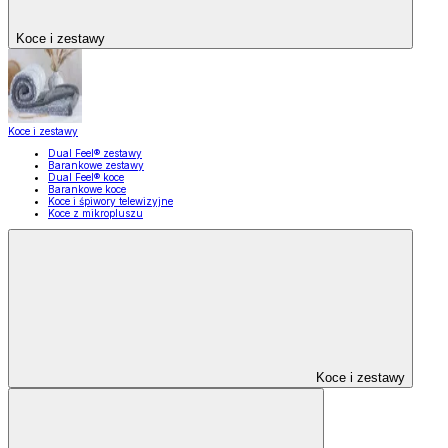
Koce i zestawy
Koce i zestawy
Dual Feel® zestawy
Barankowe zestawy
Dual Feel® koce
Barankowe koce
Koce i śpiwory telewizyjne
Koce z mikropluszu
Koce i zestawy