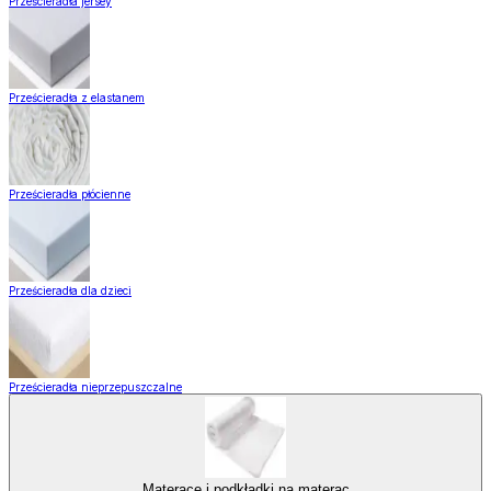
Prześcieradła jersey
Prześcieradła z elastanem
Prześcieradła płócienne
Prześcieradła dla dzieci
Prześcieradła nieprzepuszczalne
Materace i podkładki na materac