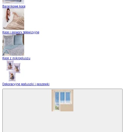
Barankowe koce
Koce i śpiwory telewizyjne
Koce z mikropluszu
Dekoracyjne poduszki i poszewki