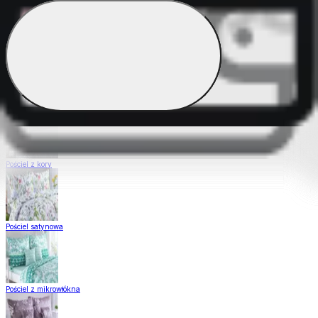
Pościel Dual Feel
Pościel z gładkiej bawełny
Pościel z kory
Pościel satynowa
Pościel z mikrowłókna