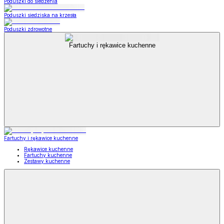
Poduszki do siedzenia
Poduszki siedziska na krzesła
Poduszki zdrowotne
Fartuchy i rękawice kuchenne
Fartuchy i rękawice kuchenne
Rękawice kuchenne
Fartuchy kuchenne
Zestawy kuchenne