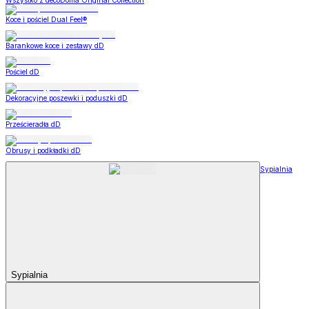
Wszystko z decoDoma Original Collection
Koce i pościel Dual Feel®
Barankowe koce i zestawy dD
Pościel dD
Dekoracyjne poszewki i poduszki dD
Prześcieradła dD
Obrusy i podkładki dD
Sypialnia
Sypialnia