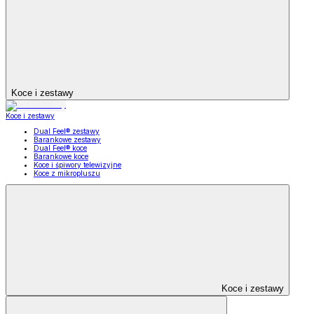
Koce i zestawy
Koce i zestawy
Dual Feel® zestawy
Barankowe zestawy
Dual Feel® koce
Barankowe koce
Koce i śpiwory telewizyjne
Koce z mikropluszu
Koce i zestawy