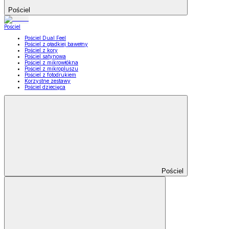
Pościel
Pościel
Pościel Dual Feel
Pościel z gładkiej bawełny
Pościel z kory
Pościel satynowa
Pościel z mikrowłókna
Pościel z mikropluszu
Pościel z fotodrukiem
Korzystne zestawy
Pościel dziecięca
Pościel