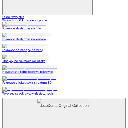
Pokaż wszystko
Wszystko z Pokrowce elastyczne
Pokrowce elastyczne na fotel
Pokrowce elastyczne na kanapy
Pokrowce na kanapę narożną
Tradycyjne pokrowce we wzory
Nowoczesne jednokolorowe pokrowce
Pokrowce z luksusową strukturą 3D
Wyprzedaż pokrowców elastycznych
decoDoma Original Collection