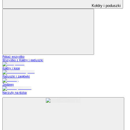
Kołdry i poduszki
Pokaż wszystko
Wszystko z Kołdry i poduszki
Kołdry i koce
Poduszki i zagłówki
Zestawy
Narzuty na łózka