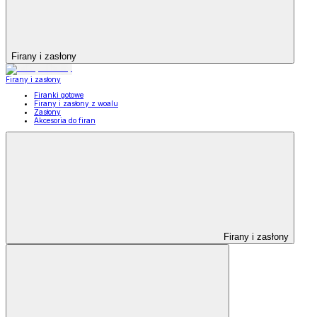
Firany i zasłony
Firany i zasłony
Firanki gotowe
Firany i zasłony z woalu
Zasłony
Akcesoria do firan
Firany i zasłony