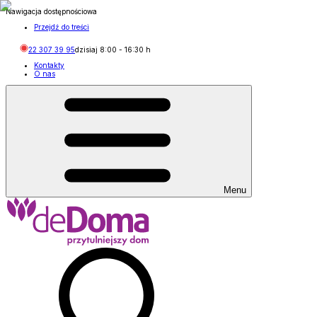
Nawigacja dostępnościowa
Przejdź do treści
22 307 39 95
dzisiaj
8:00
-
16:30
h
Kontakty
O nas
Menu