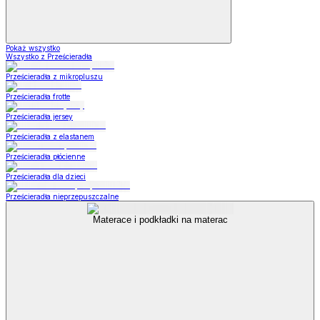
Pokaż wszystko
Wszystko z Prześcieradła
Prześcieradła z mikropluszu
Prześcieradła frotte
Prześcieradła jersey
Prześcieradła z elastanem
Prześcieradła płócienne
Prześcieradła dla dzieci
Prześcieradła nieprzepuszczalne
Materace i podkładki na materac