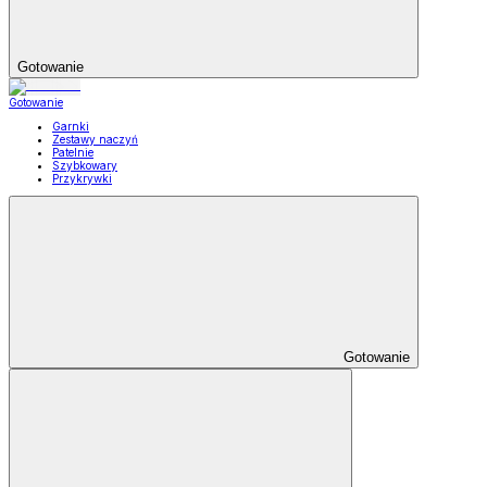
Gotowanie
Gotowanie
Garnki
Zestawy naczyń
Patelnie
Szybkowary
Przykrywki
Gotowanie