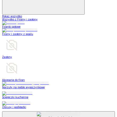
Pokaż wszystko
Wszystko z Firany i zasłony
Firanki gotowe
Firany i zasłony z woalu
Zasłony
Akcesoria do firan
Narzuty na meble wypoczynkowe
Ściereczki kuchenne
Obrusy i podkładki