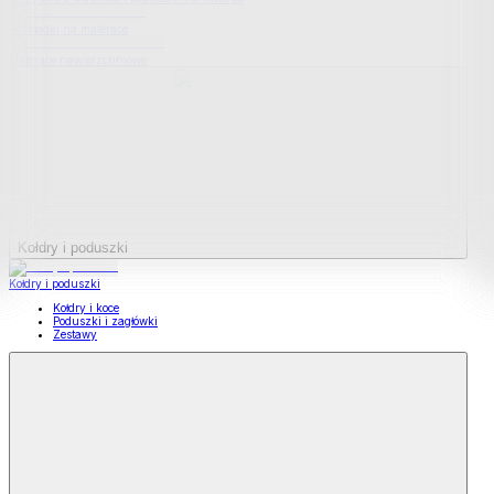
Podkładki na materace
Materace nawierzchniowe
Kołdry i poduszki
Kołdry i poduszki
Kołdry i koce
Poduszki i zagłówki
Zestawy