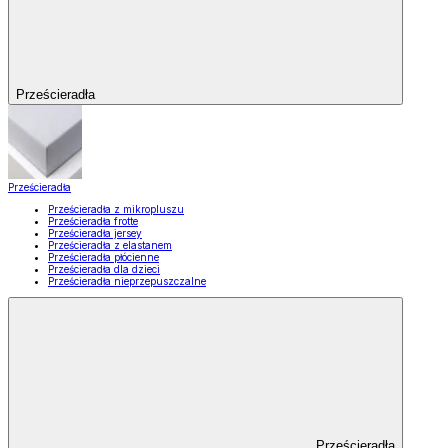
Prześcieradła
Prześcieradła
Prześcieradła z mikropluszu
Prześcieradła frotte
Prześcieradła jersey
Prześcieradła z elastanem
Prześcieradła płócienne
Prześcieradła dla dzieci
Prześcieradła nieprzepuszczalne
Prześcieradła