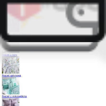
Pościel Dual Feel
Pościel z gładkiej bawełny
Pościel z kory
Pościel satynowa
Pościel z mikrowłókna