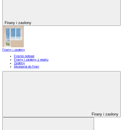
Firany i zasłony
Firany i zasłony
Firanki gotowe
Firany i zasłony z woalu
Zasłony
Akcesoria do firan
Firany i zasłony