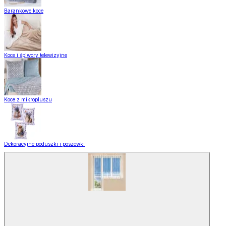
Barankowe koce
Koce i śpiwory telewizyjne
Koce z mikropluszu
Dekoracyjne poduszki i poszewki