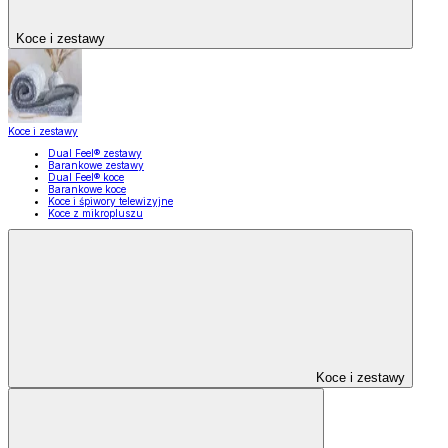
Koce i zestawy
Koce i zestawy
Dual Feel® zestawy
Barankowe zestawy
Dual Feel® koce
Barankowe koce
Koce i śpiwory telewizyjne
Koce z mikropluszu
Koce i zestawy