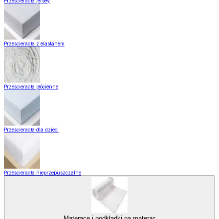
Prześcieradła jersey
Prześcieradła z elastanem
Prześcieradła płócienne
Prześcieradła dla dzieci
Prześcieradła nieprzepuszczalne
Materace i podkładki na materac