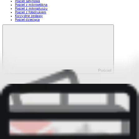
Pościel satynowa
Pościel z mikrowłókna
Pościel z mikropluszu
Pościel z fotodrukiem
Korzystne zestawy
Pościel dziecięca
Pościel
Pokaż wszystko
Wszystko z Pościel