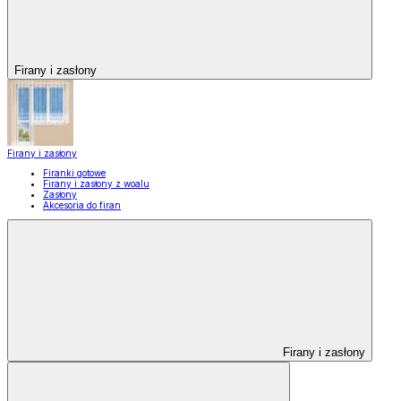
Firany i zasłony
Firany i zasłony
Firanki gotowe
Firany i zasłony z woalu
Zasłony
Akcesoria do firan
Firany i zasłony