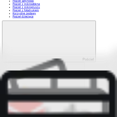
Pościel satynowa
Pościel z mikrowłókna
Pościel z mikropluszu
Pościel z fotodrukiem
Korzystne zestawy
Pościel dziecięca
Pościel
Pokaż wszystko
Wszystko z Pościel