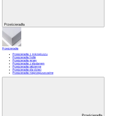
Prześcieradła
Prześcieradła
Prześcieradła z mikropluszu
Prześcieradła frotte
Prześcieradła jersey
Prześcieradła z elastanem
Prześcieradła płócienne
Prześcieradła dla dzieci
Prześcieradła nieprzepuszczalne
Prześcieradła