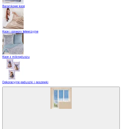
Barankowe koce
Koce i śpiwory telewizyjne
Koce z mikropluszu
Dekoracyjne poduszki i poszewki