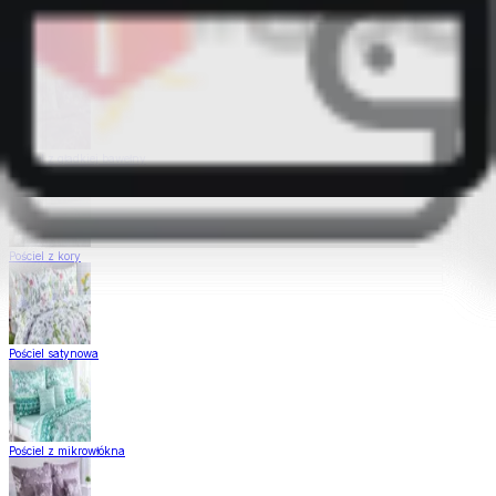
Pościel Dual Feel
Pościel z gładkiej bawełny
Pościel z kory
Pościel satynowa
Pościel z mikrowłókna