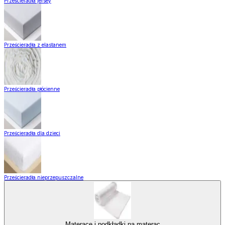
Prześcieradła jersey
Prześcieradła z elastanem
Prześcieradła płócienne
Prześcieradła dla dzieci
Prześcieradła nieprzepuszczalne
Materace i podkładki na materac