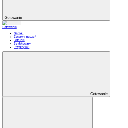
Gotowanie
Gotowanie
Garnki
Zestawy naczyń
Patelnie
Szybkowary
Przykrywki
Gotowanie