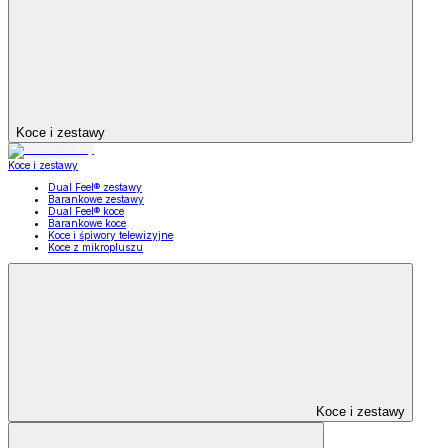
Koce i zestawy
Koce i zestawy
Dual Feel® zestawy
Barankowe zestawy
Dual Feel® koce
Barankowe koce
Koce i śpiwory telewizyjne
Koce z mikropluszu
Koce i zestawy