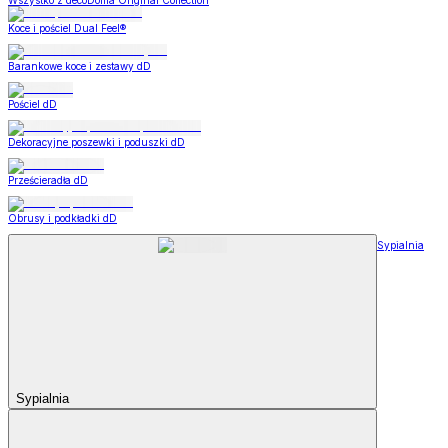
Wszystko z decoDoma Original Collection
Koce i pościel Dual Feel®
Barankowe koce i zestawy dD
Pościel dD
Dekoracyjne poszewki i poduszki dD
Prześcieradła dD
Obrusy i podkładki dD
Sypialnia
Sypialnia