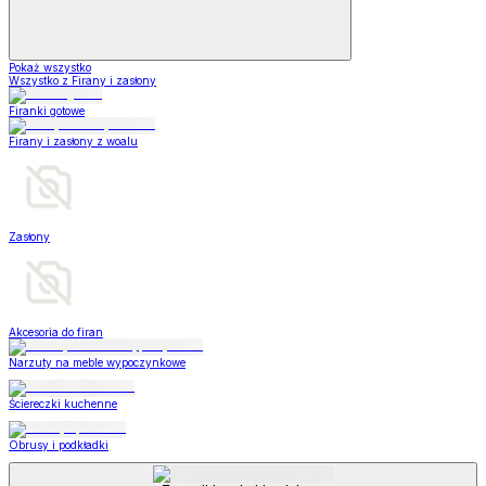
Pokaż wszystko
Wszystko z Firany i zasłony
Firanki gotowe
Firany i zasłony z woalu
Zasłony
Akcesoria do firan
Narzuty na meble wypoczynkowe
Ściereczki kuchenne
Obrusy i podkładki