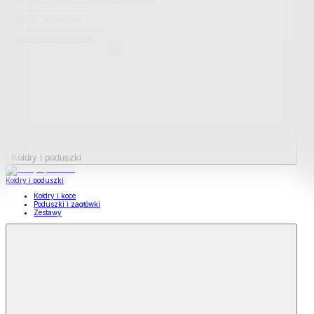
Podkładki na materace
Materace nawierzchniowe
Kołdry i poduszki
Kołdry i poduszki
Kołdry i koce
Poduszki i zagłówki
Zestawy