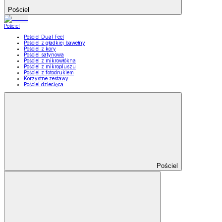
Pościel
Pościel
Pościel Dual Feel
Pościel z gładkiej bawełny
Pościel z kory
Pościel satynowa
Pościel z mikrowłókna
Pościel z mikropluszu
Pościel z fotodrukiem
Korzystne zestawy
Pościel dziecięca
Pościel