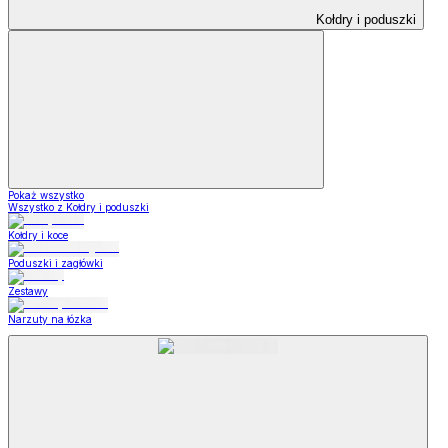
Kołdry i poduszki
Pokaż wszystko
Wszystko z Kołdry i poduszki
Kołdry i koce
Poduszki i zagłówki
Zestawy
Narzuty na łózka