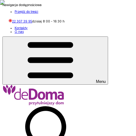
Nawigacja dostępnościowa
Przejdź do treści
22 307 39 95
dzisiaj
8:00
-
16:30
h
Kontakty
O nas
Menu