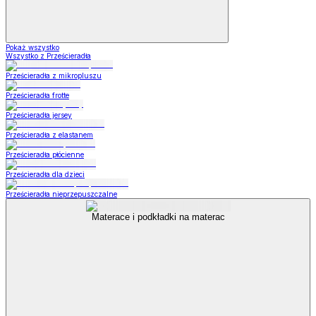
Pokaż wszystko
Wszystko z Prześcieradła
Prześcieradła z mikropluszu
Prześcieradła frotte
Prześcieradła jersey
Prześcieradła z elastanem
Prześcieradła płócienne
Prześcieradła dla dzieci
Prześcieradła nieprzepuszczalne
Materace i podkładki na materac