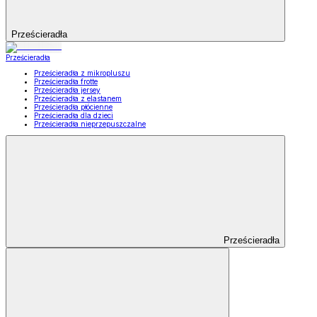
Prześcieradła
Prześcieradła
Prześcieradła z mikropluszu
Prześcieradła frotte
Prześcieradła jersey
Prześcieradła z elastanem
Prześcieradła płócienne
Prześcieradła dla dzieci
Prześcieradła nieprzepuszczalne
Prześcieradła