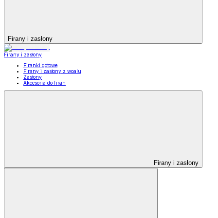
Firany i zasłony
Firany i zasłony
Firanki gotowe
Firany i zasłony z woalu
Zasłony
Akcesoria do firan
Firany i zasłony