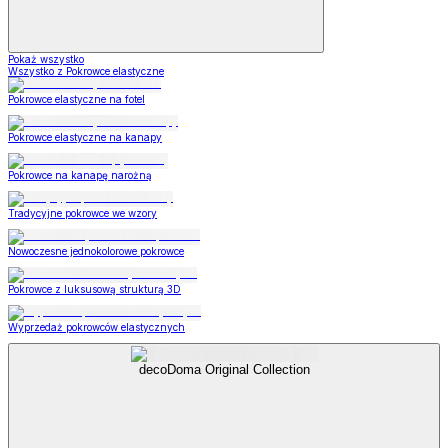
Pokaż wszystko
Wszystko z Pokrowce elastyczne
Pokrowce elastyczne na fotel
Pokrowce elastyczne na kanapy
Pokrowce na kanapę narożną
Tradycyjne pokrowce we wzory
Nowoczesne jednokolorowe pokrowce
Pokrowce z luksusową strukturą 3D
Wyprzedaż pokrowców elastycznych
decoDoma Original Collection