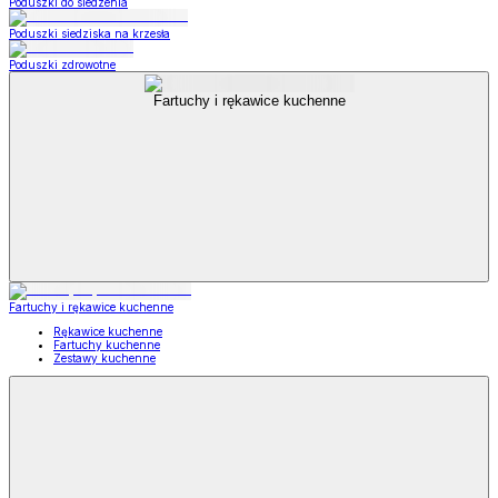
Poduszki do siedzenia
Poduszki siedziska na krzesła
Poduszki zdrowotne
Fartuchy i rękawice kuchenne
Fartuchy i rękawice kuchenne
Rękawice kuchenne
Fartuchy kuchenne
Zestawy kuchenne