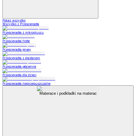
Pokaż wszystko
Wszystko z Prześcieradła
Prześcieradła z mikropluszu
Prześcieradła frotte
Prześcieradła jersey
Prześcieradła z elastanem
Prześcieradła płócienne
Prześcieradła dla dzieci
Prześcieradła nieprzepuszczalne
Materace i podkładki na materac