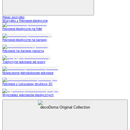
Pokaż wszystko
Wszystko z Pokrowce elastyczne
Pokrowce elastyczne na fotel
Pokrowce elastyczne na kanapy
Pokrowce na kanapę narożną
Tradycyjne pokrowce we wzory
Nowoczesne jednokolorowe pokrowce
Pokrowce z luksusową strukturą 3D
Wyprzedaż pokrowców elastycznych
decoDoma Original Collection