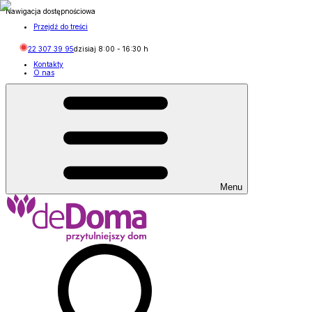
Nawigacja dostępnościowa
Przejdź do treści
22 307 39 95
dzisiaj
8:00
-
16:30
h
Kontakty
O nas
Menu