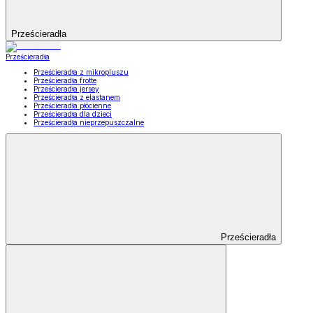
Prześcieradła
Prześcieradła
Prześcieradła z mikropluszu
Prześcieradła frotte
Prześcieradła jersey
Prześcieradła z elastanem
Prześcieradła płócienne
Prześcieradła dla dzieci
Prześcieradła nieprzepuszczalne
Prześcieradła