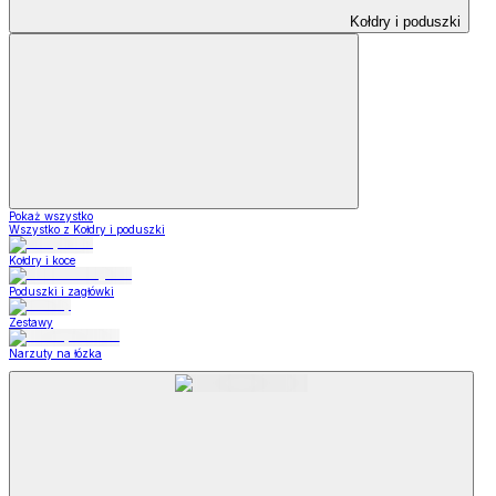
Kołdry i poduszki
Pokaż wszystko
Wszystko z Kołdry i poduszki
Kołdry i koce
Poduszki i zagłówki
Zestawy
Narzuty na łózka