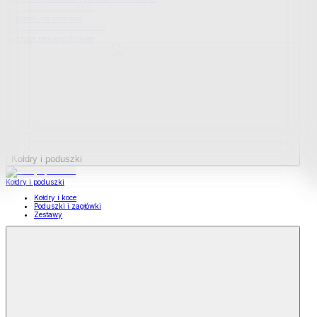
Podkładki na materace
Materace nawierzchniowe
Kołdry i poduszki
Kołdry i poduszki
Kołdry i koce
Poduszki i zagłówki
Zestawy