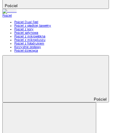
Pościel
Pościel
Pościel Dual Feel
Pościel z gładkiej bawełny
Pościel z kory
Pościel satynowa
Pościel z mikrowłókna
Pościel z mikropluszu
Pościel z fotodrukiem
Korzystne zestawy
Pościel dziecięca
Pościel