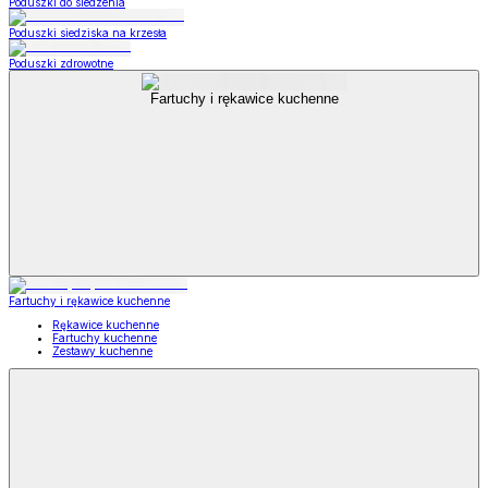
Poduszki do siedzenia
Poduszki siedziska na krzesła
Poduszki zdrowotne
Fartuchy i rękawice kuchenne
Fartuchy i rękawice kuchenne
Rękawice kuchenne
Fartuchy kuchenne
Zestawy kuchenne