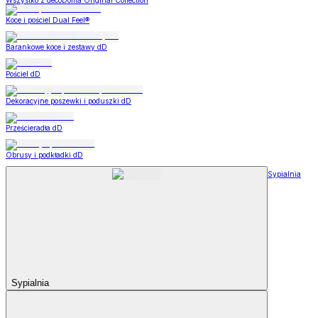
Wszystko z decoDoma Original Collection
Koce i pościel Dual Feel®
Barankowe koce i zestawy dD
Pościel dD
Dekoracyjne poszewki i poduszki dD
Prześcieradła dD
Obrusy i podkładki dD
Sypialnia
Sypialnia