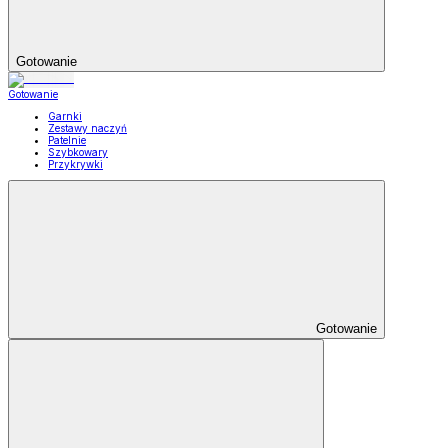
Gotowanie
Gotowanie
Garnki
Zestawy naczyń
Patelnie
Szybkowary
Przykrywki
Gotowanie