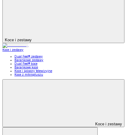
Koce i zestawy
Koce i zestawy
Dual Feel® zestawy
Barankowe zestawy
Dual Feel® koce
Barankowe koce
Koce i śpiwory telewizyjne
Koce z mikropluszu
Koce i zestawy