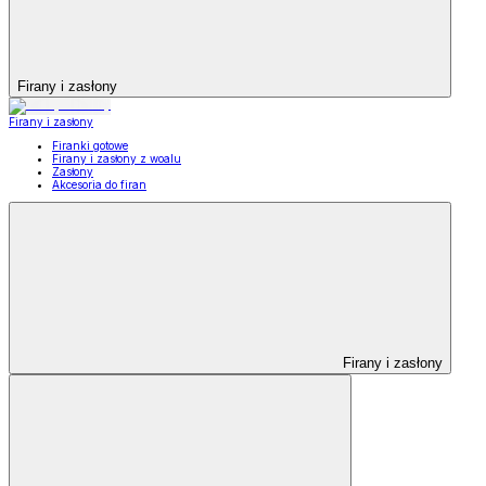
Firany i zasłony
Firany i zasłony
Firanki gotowe
Firany i zasłony z woalu
Zasłony
Akcesoria do firan
Firany i zasłony