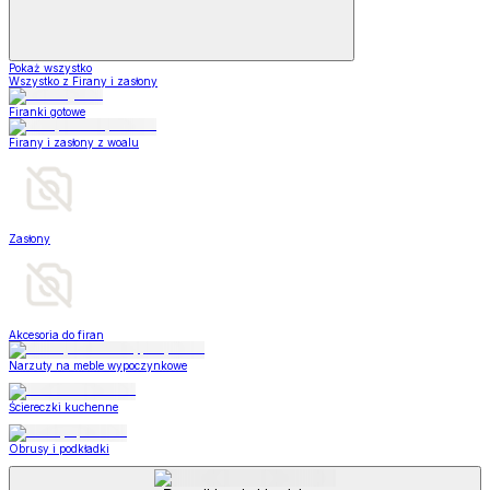
Pokaż wszystko
Wszystko z Firany i zasłony
Firanki gotowe
Firany i zasłony z woalu
Zasłony
Akcesoria do firan
Narzuty na meble wypoczynkowe
Ściereczki kuchenne
Obrusy i podkładki