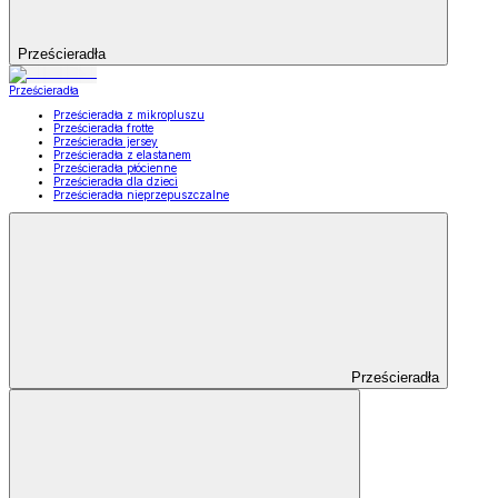
Prześcieradła
Prześcieradła
Prześcieradła z mikropluszu
Prześcieradła frotte
Prześcieradła jersey
Prześcieradła z elastanem
Prześcieradła płócienne
Prześcieradła dla dzieci
Prześcieradła nieprzepuszczalne
Prześcieradła