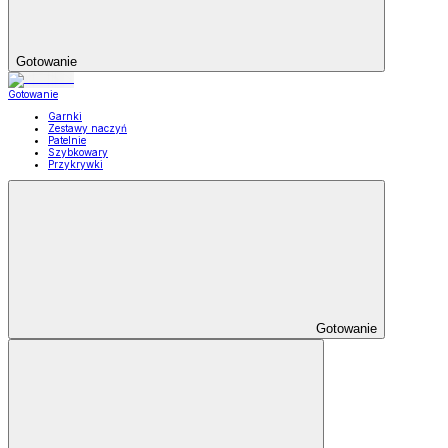
Gotowanie
Gotowanie
Garnki
Zestawy naczyń
Patelnie
Szybkowary
Przykrywki
Gotowanie