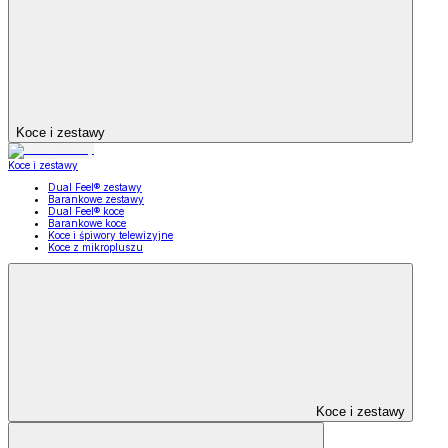
Koce i zestawy
Koce i zestawy
Dual Feel® zestawy
Barankowe zestawy
Dual Feel® koce
Barankowe koce
Koce i śpiwory telewizyjne
Koce z mikropluszu
Koce i zestawy