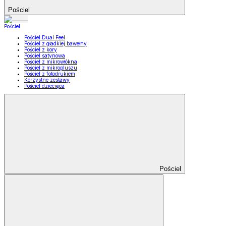
Pościel
Pościel
Pościel Dual Feel
Pościel z gładkiej bawełny
Pościel z kory
Pościel satynowa
Pościel z mikrowłókna
Pościel z mikropluszu
Pościel z fotodrukiem
Korzystne zestawy
Pościel dziecięca
Pościel