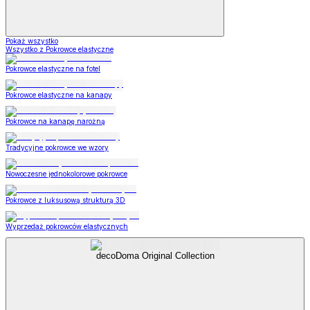
Pokaż wszystko
Wszystko z Pokrowce elastyczne
Pokrowce elastyczne na fotel
Pokrowce elastyczne na kanapy
Pokrowce na kanapę narożną
Tradycyjne pokrowce we wzory
Nowoczesne jednokolorowe pokrowce
Pokrowce z luksusową strukturą 3D
Wyprzedaż pokrowców elastycznych
decoDoma Original Collection