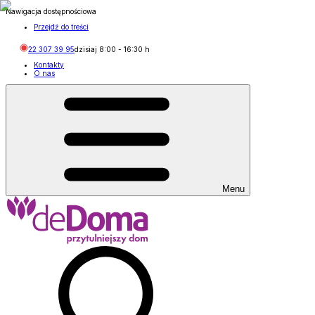
Nawigacja dostępnościowa
Przejdź do treści
22 307 39 95
dzisiaj
8:00
-
16:30
h
Kontakty
O nas
Menu