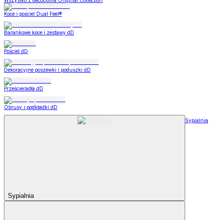
Wszystko z decoDoma Original Collection
Koce i pościel Dual Feel®
Barankowe koce i zestawy dD
Pościel dD
Dekoracyjne poszewki i poduszki dD
Prześcieradła dD
Obrusy i podkładki dD
Sypialnia
Sypialnia