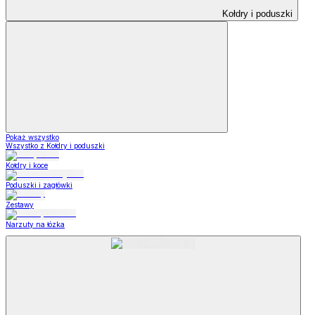
Kołdry i poduszki
Pokaż wszystko
Wszystko z Kołdry i poduszki
Kołdry i koce
Poduszki i zagłówki
Zestawy
Narzuty na łózka