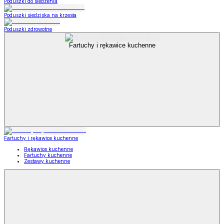
Poduszki do siedzenia
Poduszki siedziska na krzesła
Poduszki zdrowotne
Fartuchy i rękawice kuchenne
Fartuchy i rękawice kuchenne
Rękawice kuchenne
Fartuchy kuchenne
Zestawy kuchenne