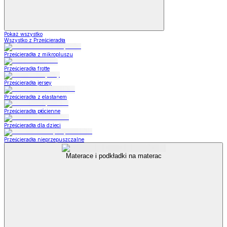
Pokaż wszystko
Wszystko z Prześcieradła
Prześcieradła z mikropluszu
Prześcieradła frotte
Prześcieradła jersey
Prześcieradła z elastanem
Prześcieradła płócienne
Prześcieradła dla dzieci
Prześcieradła nieprzepuszczalne
Materace i podkładki na materac