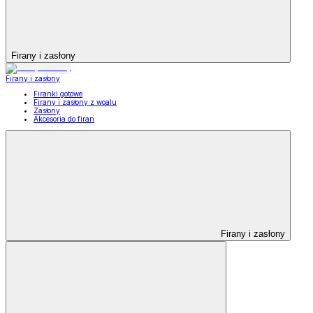
Firany i zasłony
Firany i zasłony
Firanki gotowe
Firany i zasłony z woalu
Zasłony
Akcesoria do firan
Firany i zasłony