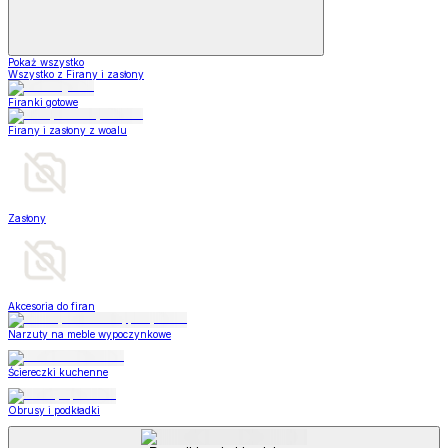
Pokaż wszystko
Wszystko z Firany i zasłony
Firanki gotowe
Firany i zasłony z woalu
Zasłony
Akcesoria do firan
Narzuty na meble wypoczynkowe
Ściereczki kuchenne
Obrusy i podkładki