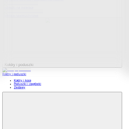
Podkładki na materace
Materace nawierzchniowe
Kołdry i poduszki
Kołdry i poduszki
Kołdry i koce
Poduszki i zagłówki
Zestawy