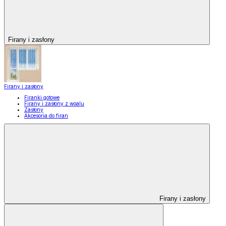
Firany i zasłony
Firany i zasłony
Firanki gotowe
Firany i zasłony z woalu
Zasłony
Akcesoria do firan
Firany i zasłony