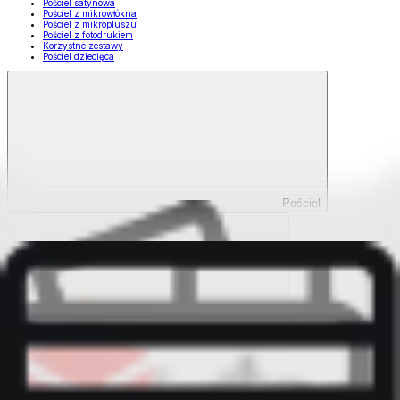
Pościel satynowa
Pościel z mikrowłókna
Pościel z mikropluszu
Pościel z fotodrukiem
Korzystne zestawy
Pościel dziecięca
Pościel
Pokaż wszystko
Wszystko z Pościel