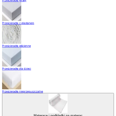
Prześcieradła jersey
Prześcieradła z elastanem
Prześcieradła płócienne
Prześcieradła dla dzieci
Prześcieradła nieprzepuszczalne
Materace i podkładki na materac