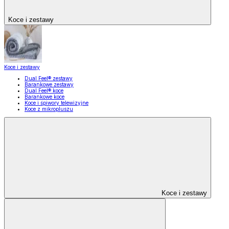
Koce i zestawy
Koce i zestawy
Dual Feel® zestawy
Barankowe zestawy
Dual Feel® koce
Barankowe koce
Koce i śpiwory telewizyjne
Koce z mikropluszu
Koce i zestawy