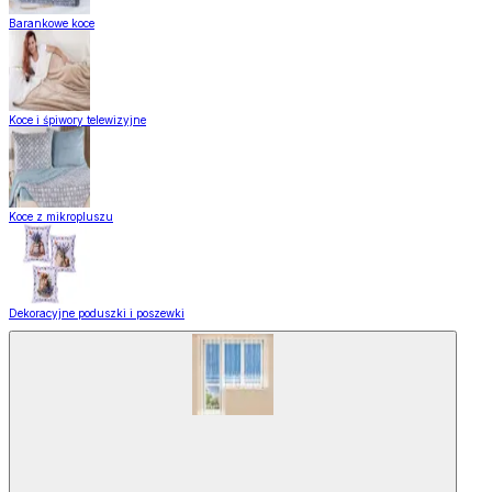
Barankowe koce
Koce i śpiwory telewizyjne
Koce z mikropluszu
Dekoracyjne poduszki i poszewki