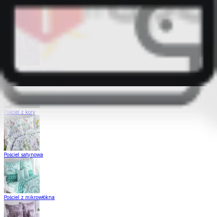
Pościel Dual Feel
Pościel z gładkiej bawełny
Pościel z kory
Pościel satynowa
Pościel z mikrowłókna