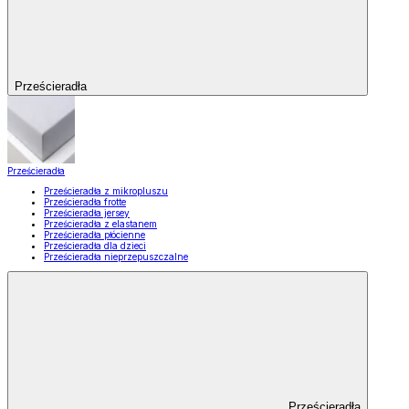
Prześcieradła
Prześcieradła
Prześcieradła z mikropluszu
Prześcieradła frotte
Prześcieradła jersey
Prześcieradła z elastanem
Prześcieradła płócienne
Prześcieradła dla dzieci
Prześcieradła nieprzepuszczalne
Prześcieradła