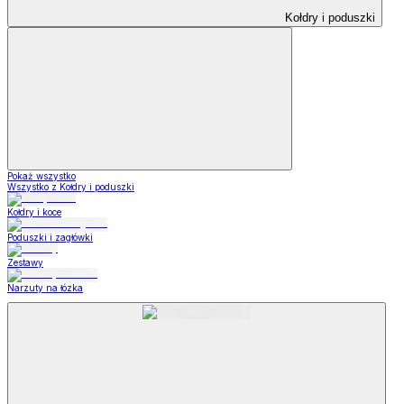
Kołdry i poduszki
Pokaż wszystko
Wszystko z Kołdry i poduszki
Kołdry i koce
Poduszki i zagłówki
Zestawy
Narzuty na łózka