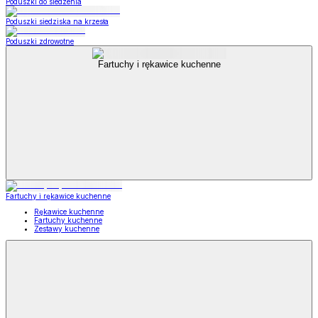
Poduszki do siedzenia
Poduszki siedziska na krzesła
Poduszki zdrowotne
Fartuchy i rękawice kuchenne
Fartuchy i rękawice kuchenne
Rękawice kuchenne
Fartuchy kuchenne
Zestawy kuchenne