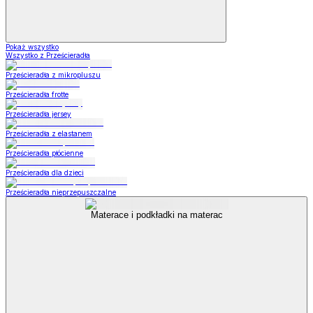
Pokaż wszystko
Wszystko z Prześcieradła
Prześcieradła z mikropluszu
Prześcieradła frotte
Prześcieradła jersey
Prześcieradła z elastanem
Prześcieradła płócienne
Prześcieradła dla dzieci
Prześcieradła nieprzepuszczalne
Materace i podkładki na materac