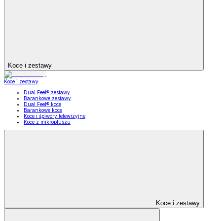
Koce i zestawy
Koce i zestawy
Dual Feel® zestawy
Barankowe zestawy
Dual Feel® koce
Barankowe koce
Koce i śpiwory telewizyjne
Koce z mikropluszu
Koce i zestawy