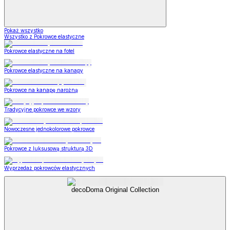
Pokaż wszystko
Wszystko z Pokrowce elastyczne
Pokrowce elastyczne na fotel
Pokrowce elastyczne na kanapy
Pokrowce na kanapę narożną
Tradycyjne pokrowce we wzory
Nowoczesne jednokolorowe pokrowce
Pokrowce z luksusową strukturą 3D
Wyprzedaż pokrowców elastycznych
decoDoma Original Collection