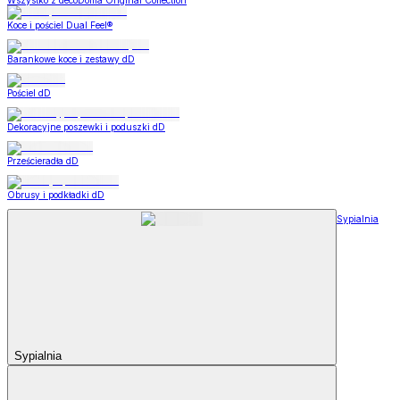
Wszystko z decoDoma Original Collection
Koce i pościel Dual Feel®
Barankowe koce i zestawy dD
Pościel dD
Dekoracyjne poszewki i poduszki dD
Prześcieradła dD
Obrusy i podkładki dD
Sypialnia
Sypialnia