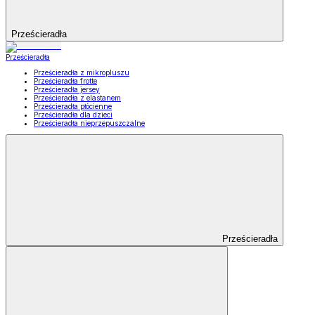
Prześcieradła
Prześcieradła
Prześcieradła z mikropluszu
Prześcieradła frotte
Prześcieradła jersey
Prześcieradła z elastanem
Prześcieradła płócienne
Prześcieradła dla dzieci
Prześcieradła nieprzepuszczalne
Prześcieradła