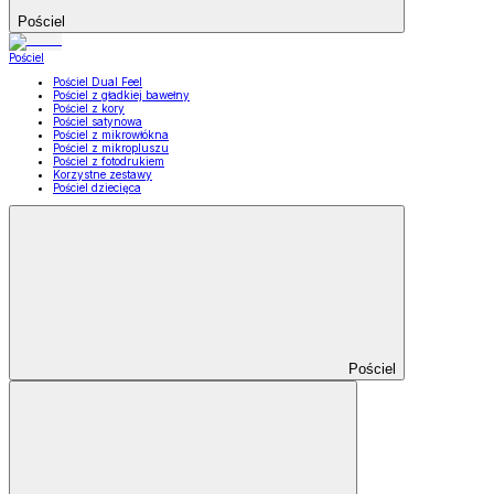
Pościel
Pościel
Pościel Dual Feel
Pościel z gładkiej bawełny
Pościel z kory
Pościel satynowa
Pościel z mikrowłókna
Pościel z mikropluszu
Pościel z fotodrukiem
Korzystne zestawy
Pościel dziecięca
Pościel