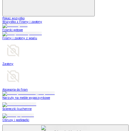
Pokaż wszystko
Wszystko z Firany i zasłony
Firanki gotowe
Firany i zasłony z woalu
Zasłony
Akcesoria do firan
Narzuty na meble wypoczynkowe
Ściereczki kuchenne
Obrusy i podkładki