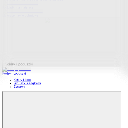
Podkładki na materace
Materace nawierzchniowe
Kołdry i poduszki
Kołdry i poduszki
Kołdry i koce
Poduszki i zagłówki
Zestawy