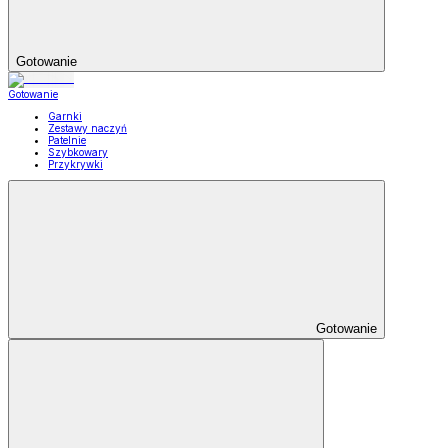
Gotowanie
Gotowanie
Garnki
Zestawy naczyń
Patelnie
Szybkowary
Przykrywki
Gotowanie