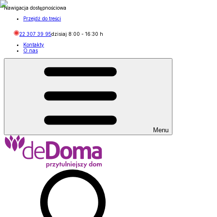
Nawigacja dostępnościowa
Przejdź do treści
22 307 39 95
dzisiaj
8:00
-
16:30
h
Kontakty
O nas
Menu