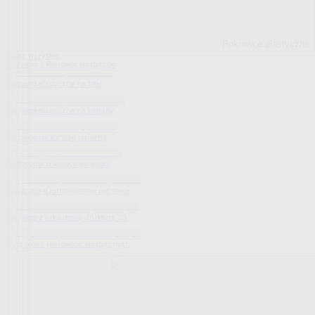
Pokrowce elastyczne
Pokaż wszystko
Wszystko z Pokrowce elastyczne
Pokrowce elastyczne na fotel
Pokrowce elastyczne na kanapy
Pokrowce na kanapę narożną
Tradycyjne pokrowce we wzory
Nowoczesne jednokolorowe pokrowce
Pokrowce z luksusową strukturą 3D
Wyprzedaż pokrowców elastycznych