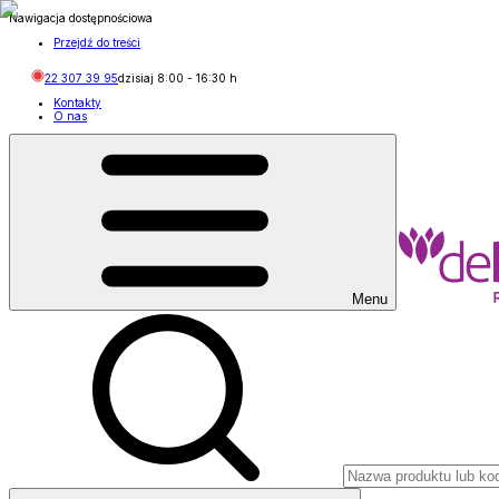
Nawigacja dostępnościowa
Przejdź do treści
22 307 39 95
dzisiaj
8:00
-
16:30
h
Kontakty
O nas
Menu