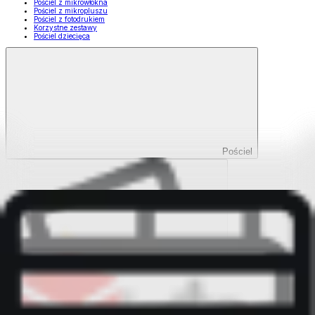
Pościel z mikrowłókna
Pościel z mikropluszu
Pościel z fotodrukiem
Korzystne zestawy
Pościel dziecięca
Pościel
Pokaż wszystko
Wszystko z Pościel