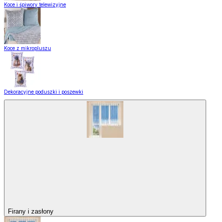
Koce i śpiwory telewizyjne
Koce z mikropluszu
Dekoracyjne poduszki i poszewki
Firany i zasłony