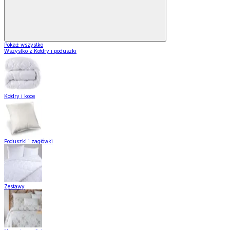
Pokaż wszystko
Wszystko z Kołdry i poduszki
Kołdry i koce
Poduszki i zagłówki
Zestawy