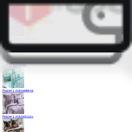
Pościel Dual Feel
Pościel z gładkiej bawełny
Pościel satynowa
Pościel z mikrowłókna
Pościel z mikropluszu