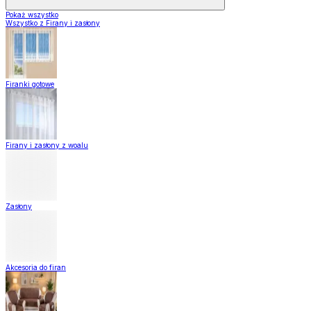
Pokaż wszystko
Wszystko z Firany i zasłony
Firanki gotowe
Firany i zasłony z woalu
Zasłony
Akcesoria do firan