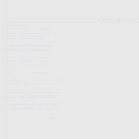
Pokrowce elastyczne
Pokaż wszystko
Wszystko z Pokrowce elastyczne
Pokrowce elastyczne na fotel
Pokrowce elastyczne na kanapy
Pokrowce na kanapę narożną
Tradycyjne pokrowce we wzory
Nowoczesne jednokolorowe pokrowce
Pokrowce z luksusową strukturą 3D
Wyprzedaż pokrowców elastycznych