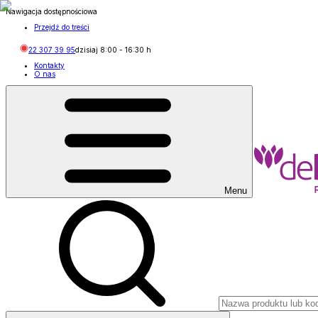
Nawigacja dostępnościowa
Przejdź do treści
22 307 39 95
dzisiaj
8:00
-
16:30
h
Kontakty
O nas
Menu