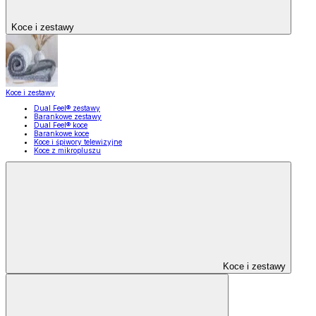
Koce i zestawy
Koce i zestawy
Dual Feel® zestawy
Barankowe zestawy
Dual Feel® koce
Barankowe koce
Koce i śpiwory telewizyjne
Koce z mikropluszu
Koce i zestawy