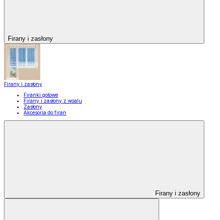
Firany i zasłony
Firany i zasłony
Firanki gotowe
Firany i zasłony z woalu
Zasłony
Akcesoria do firan
Firany i zasłony