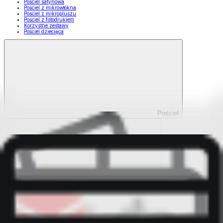
Pościel satynowa
Pościel z mikrowłókna
Pościel z mikropluszu
Pościel z fotodrukiem
Korzystne zestawy
Pościel dziecięca
Pościel
Pokaż wszystko
Wszystko z Pościel