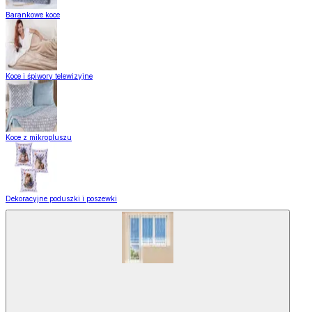
Barankowe koce
Koce i śpiwory telewizyjne
Koce z mikropluszu
Dekoracyjne poduszki i poszewki