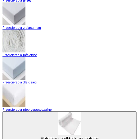
Prześcieradła jersey
Prześcieradła z elastanem
Prześcieradła płócienne
Prześcieradła dla dzieci
Prześcieradła nieprzepuszczalne
Materace i podkładki na materac