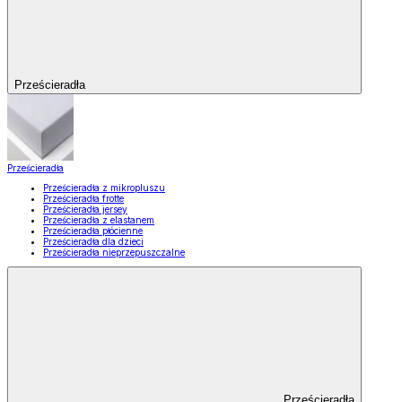
Prześcieradła
Prześcieradła
Prześcieradła z mikropluszu
Prześcieradła frotte
Prześcieradła jersey
Prześcieradła z elastanem
Prześcieradła płócienne
Prześcieradła dla dzieci
Prześcieradła nieprzepuszczalne
Prześcieradła