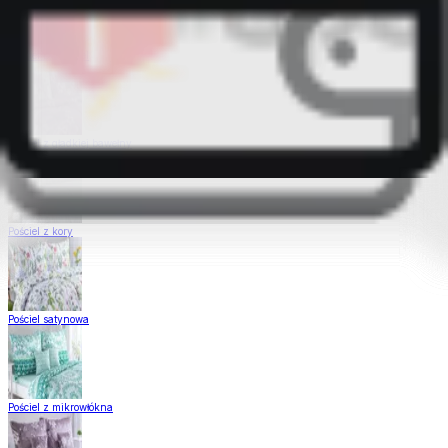
Pościel Dual Feel
Pościel z gładkiej bawełny
Pościel z kory
Pościel satynowa
Pościel z mikrowłókna