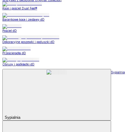
Wszystko z decoDoma Original Collection
Koce i pościel Dual Feel®
Barankowe koce i zestawy dD
Pościel dD
Dekoracyjne poszewki i poduszki dD
Prześcieradła dD
Obrusy i podkładki dD
Sypialnia
Sypialnia