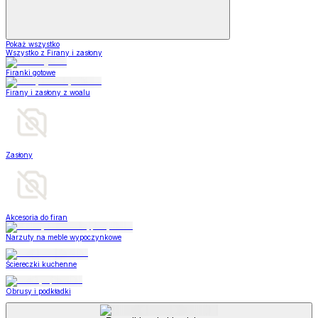
Pokaż wszystko
Wszystko z Firany i zasłony
Firanki gotowe
Firany i zasłony z woalu
Zasłony
Akcesoria do firan
Narzuty na meble wypoczynkowe
Ściereczki kuchenne
Obrusy i podkładki