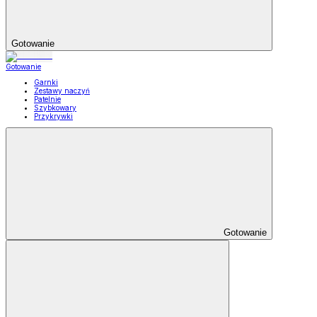
Gotowanie
Gotowanie
Garnki
Zestawy naczyń
Patelnie
Szybkowary
Przykrywki
Gotowanie