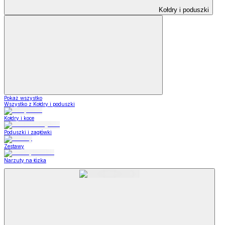
Kołdry i poduszki
Pokaż wszystko
Wszystko z Kołdry i poduszki
Kołdry i koce
Poduszki i zagłówki
Zestawy
Narzuty na łózka