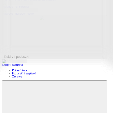
Podkładki na materace
Materace nawierzchniowe
Kołdry i poduszki
Kołdry i poduszki
Kołdry i koce
Poduszki i zagłówki
Zestawy