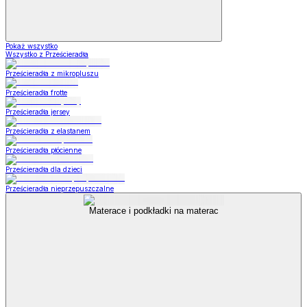
Pokaż wszystko
Wszystko z Prześcieradła
Prześcieradła z mikropluszu
Prześcieradła frotte
Prześcieradła jersey
Prześcieradła z elastanem
Prześcieradła płócienne
Prześcieradła dla dzieci
Prześcieradła nieprzepuszczalne
Materace i podkładki na materac