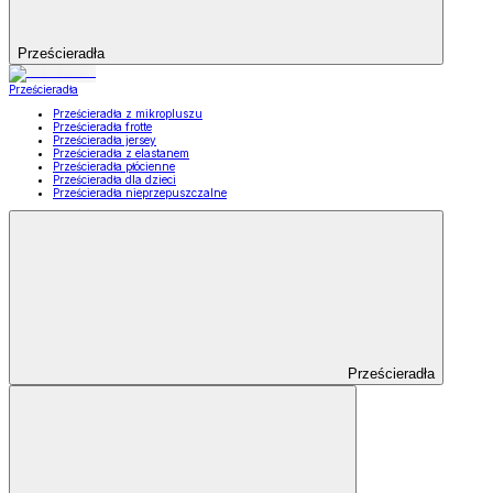
Prześcieradła
Prześcieradła
Prześcieradła z mikropluszu
Prześcieradła frotte
Prześcieradła jersey
Prześcieradła z elastanem
Prześcieradła płócienne
Prześcieradła dla dzieci
Prześcieradła nieprzepuszczalne
Prześcieradła