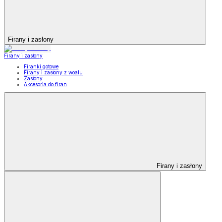
Firany i zasłony
Firany i zasłony
Firanki gotowe
Firany i zasłony z woalu
Zasłony
Akcesoria do firan
Firany i zasłony