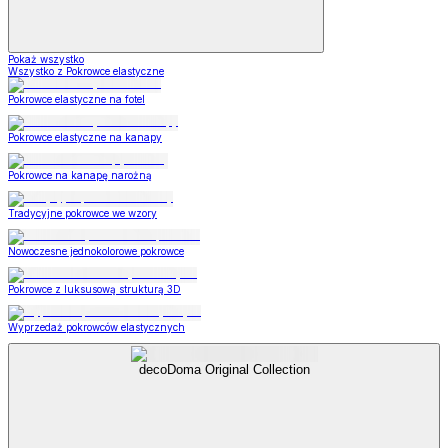
Pokaż wszystko
Wszystko z Pokrowce elastyczne
Pokrowce elastyczne na fotel
Pokrowce elastyczne na kanapy
Pokrowce na kanapę narożną
Tradycyjne pokrowce we wzory
Nowoczesne jednokolorowe pokrowce
Pokrowce z luksusową strukturą 3D
Wyprzedaż pokrowców elastycznych
decoDoma Original Collection