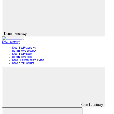
Koce i zestawy
Koce i zestawy
Dual Feel® zestawy
Barankowe zestawy
Dual Feel® koce
Barankowe koce
Koce i śpiwory telewizyjne
Koce z mikropluszu
Koce i zestawy