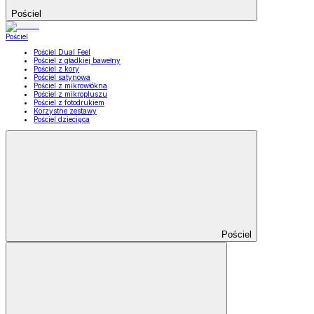
Pościel
Pościel
Pościel Dual Feel
Pościel z gładkiej bawełny
Pościel z kory
Pościel satynowa
Pościel z mikrowłókna
Pościel z mikropluszu
Pościel z fotodrukiem
Korzystne zestawy
Pościel dziecięca
Pościel