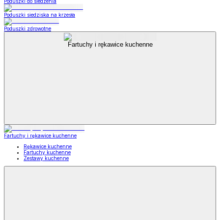
Poduszki do siedzenia
Poduszki siedziska na krzesła
Poduszki zdrowotne
Fartuchy i rękawice kuchenne
Fartuchy i rękawice kuchenne
Rękawice kuchenne
Fartuchy kuchenne
Zestawy kuchenne