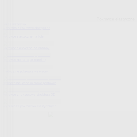
Pokrowce elastyczne
Pokaż wszystko
Wszystko z Pokrowce elastyczne
Pokrowce elastyczne na fotel
Pokrowce elastyczne na kanapy
Pokrowce na kanapę narożną
Tradycyjne pokrowce we wzory
Nowoczesne jednokolorowe pokrowce
Pokrowce z luksusową strukturą 3D
Wyprzedaż pokrowców elastycznych