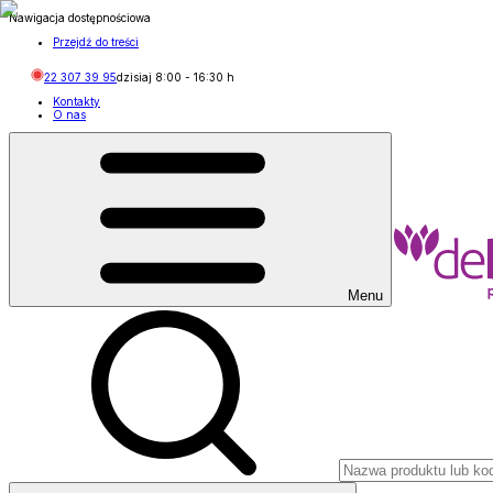
Nawigacja dostępnościowa
Przejdź do treści
22 307 39 95
dzisiaj
8:00
-
16:30
h
Kontakty
O nas
Menu