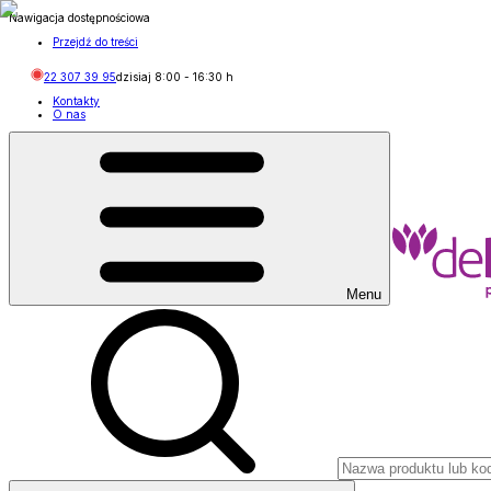
Nawigacja dostępnościowa
Przejdź do treści
22 307 39 95
dzisiaj
8:00
-
16:30
h
Kontakty
O nas
Menu