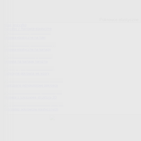
Pokrowce elastyczne
Pokaż wszystko
Wszystko z Pokrowce elastyczne
Pokrowce elastyczne na fotel
Pokrowce elastyczne na kanapy
Pokrowce na kanapę narożną
Tradycyjne pokrowce we wzory
Nowoczesne jednokolorowe pokrowce
Pokrowce z luksusową strukturą 3D
Wyprzedaż pokrowców elastycznych