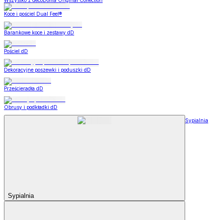
Wszystko z decoDoma Original Collection
Koce i pościel Dual Feel®
Barankowe koce i zestawy dD
Pościel dD
Dekoracyjne poszewki i poduszki dD
Prześcieradła dD
Obrusy i podkładki dD
Sypialnia
Sypialnia