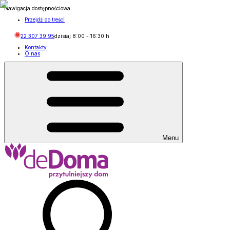
Nawigacja dostępnościowa
Przejdź do treści
22 307 39 95
dzisiaj
8:00
-
16:30
h
Kontakty
O nas
Menu