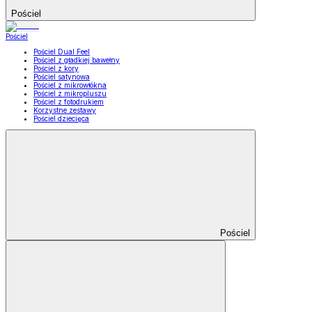
Pościel
Pościel
Pościel Dual Feel
Pościel z gładkiej bawełny
Pościel z kory
Pościel satynowa
Pościel z mikrowłókna
Pościel z mikropluszu
Pościel z fotodrukiem
Korzystne zestawy
Pościel dziecięca
Pościel