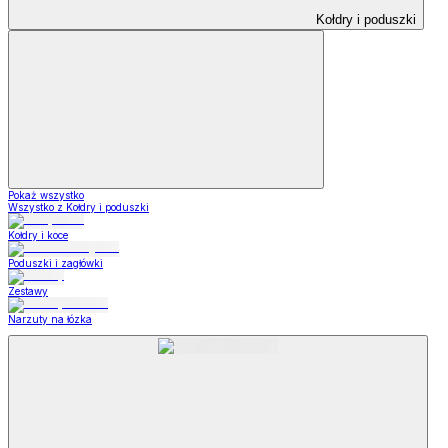
Kołdry i poduszki
Pokaż wszystko
Wszystko z Kołdry i poduszki
Kołdry i koce
Poduszki i zagłówki
Zestawy
Narzuty na łózka