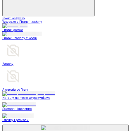
Pokaż wszystko
Wszystko z Firany i zasłony
Firanki gotowe
Firany i zasłony z woalu
Zasłony
Akcesoria do firan
Narzuty na meble wypoczynkowe
Ściereczki kuchenne
Obrusy i podkładki