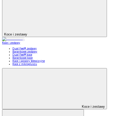
Koce i zestawy
Koce i zestawy
Dual Feel® zestawy
Barankowe zestawy
Dual Feel® koce
Barankowe koce
Koce i śpiwory telewizyjne
Koce z mikropluszu
Koce i zestawy