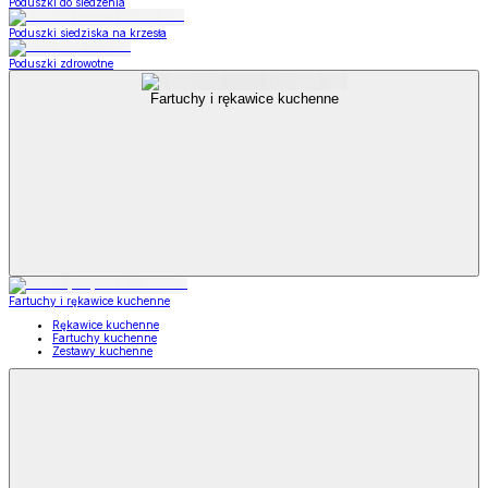
Poduszki do siedzenia
Poduszki siedziska na krzesła
Poduszki zdrowotne
Fartuchy i rękawice kuchenne
Fartuchy i rękawice kuchenne
Rękawice kuchenne
Fartuchy kuchenne
Zestawy kuchenne