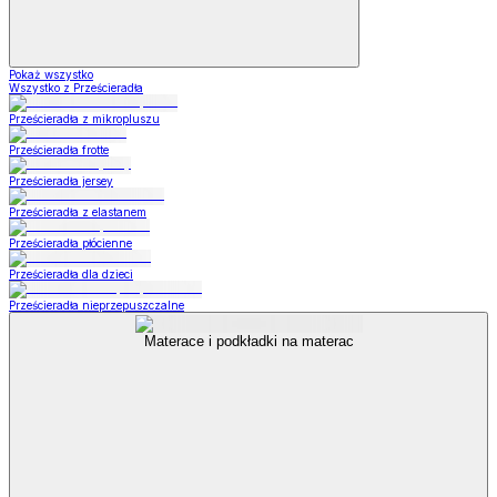
Pokaż wszystko
Wszystko z Prześcieradła
Prześcieradła z mikropluszu
Prześcieradła frotte
Prześcieradła jersey
Prześcieradła z elastanem
Prześcieradła płócienne
Prześcieradła dla dzieci
Prześcieradła nieprzepuszczalne
Materace i podkładki na materac