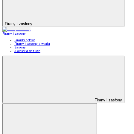
Firany i zasłony
Firany i zasłony
Firanki gotowe
Firany i zasłony z woalu
Zasłony
Akcesoria do firan
Firany i zasłony