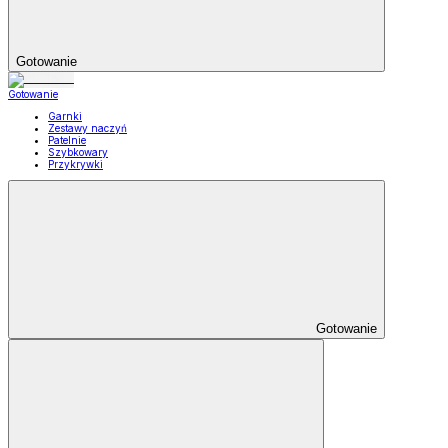
Gotowanie
Gotowanie
Garnki
Zestawy naczyń
Patelnie
Szybkowary
Przykrywki
Gotowanie