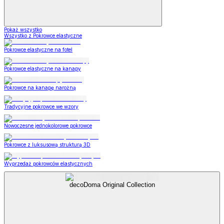
Pokaż wszystko
Wszystko z Pokrowce elastyczne
Pokrowce elastyczne na fotel
Pokrowce elastyczne na kanapy
Pokrowce na kanapę narożną
Tradycyjne pokrowce we wzory
Nowoczesne jednokolorowe pokrowce
Pokrowce z luksusową strukturą 3D
Wyprzedaż pokrowców elastycznych
decoDoma Original Collection