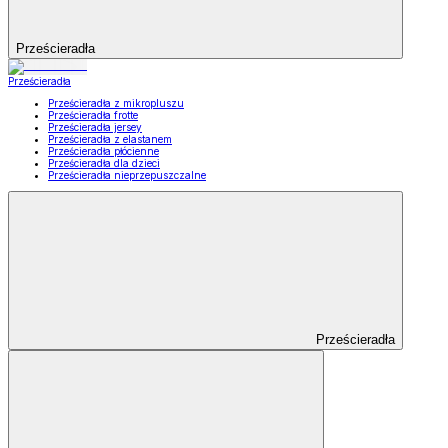
Prześcieradła
Prześcieradła
Prześcieradła z mikropluszu
Prześcieradła frotte
Prześcieradła jersey
Prześcieradła z elastanem
Prześcieradła płócienne
Prześcieradła dla dzieci
Prześcieradła nieprzepuszczalne
Prześcieradła