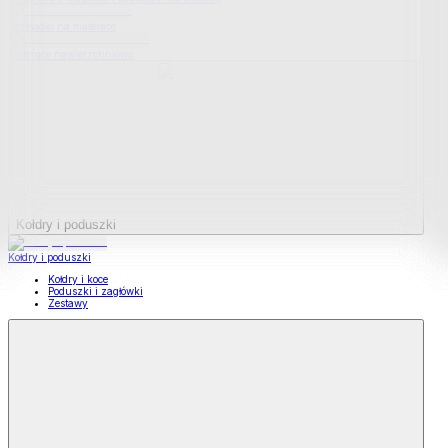
Podkładki na materace
Materace nawierzchniowe
Kołdry i poduszki
Kołdry i poduszki
Kołdry i koce
Poduszki i zagłówki
Zestawy