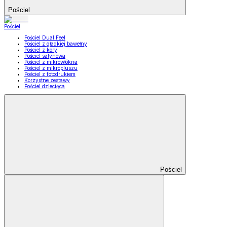
Pościel
Pościel
Pościel Dual Feel
Pościel z gładkiej bawełny
Pościel z kory
Pościel satynowa
Pościel z mikrowłókna
Pościel z mikropluszu
Pościel z fotodrukiem
Korzystne zestawy
Pościel dziecięca
Pościel