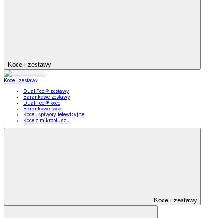
Koce i zestawy
Koce i zestawy
Dual Feel® zestawy
Barankowe zestawy
Dual Feel® koce
Barankowe koce
Koce i śpiwory telewizyjne
Koce z mikropluszu
Koce i zestawy