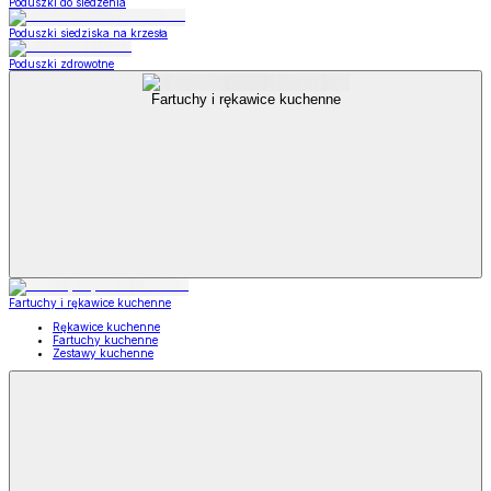
Poduszki do siedzenia
Poduszki siedziska na krzesła
Poduszki zdrowotne
Fartuchy i rękawice kuchenne
Fartuchy i rękawice kuchenne
Rękawice kuchenne
Fartuchy kuchenne
Zestawy kuchenne