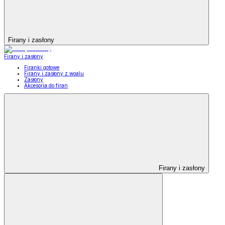
Firany i zasłony
Firany i zasłony
Firanki gotowe
Firany i zasłony z woalu
Zasłony
Akcesoria do firan
Firany i zasłony