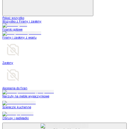
Pokaż wszystko
Wszystko z Firany i zasłony
Firanki gotowe
Firany i zasłony z woalu
Zasłony
Akcesoria do firan
Narzuty na meble wypoczynkowe
Ściereczki kuchenne
Obrusy i podkładki