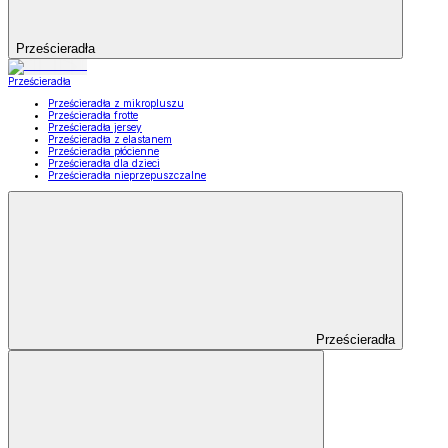
Prześcieradła
Prześcieradła
Prześcieradła z mikropluszu
Prześcieradła frotte
Prześcieradła jersey
Prześcieradła z elastanem
Prześcieradła płócienne
Prześcieradła dla dzieci
Prześcieradła nieprzepuszczalne
Prześcieradła