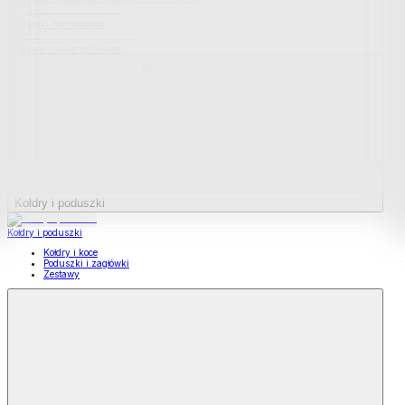
Podkładki na materace
Materace nawierzchniowe
Kołdry i poduszki
Kołdry i poduszki
Kołdry i koce
Poduszki i zagłówki
Zestawy