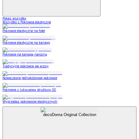
Pokaż wszystko
Wszystko z Pokrowce elastyczne
Pokrowce elastyczne na fotel
Pokrowce elastyczne na kanapy
Pokrowce na kanapę narożną
Tradycyjne pokrowce we wzory
Nowoczesne jednokolorowe pokrowce
Pokrowce z luksusową strukturą 3D
Wyprzedaż pokrowców elastycznych
decoDoma Original Collection