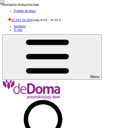
Nawigacja dostępnościowa
Przejdź do treści
22 307 39 95
dzisiaj
8:00
-
16:30
h
Kontakty
O nas
Menu