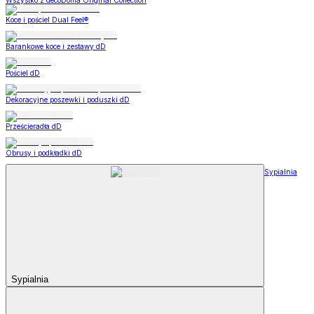
Wszystko z decoDoma Original Collection
Koce i pościel Dual Feel®
Barankowe koce i zestawy dD
Pościel dD
Dekoracyjne poszewki i poduszki dD
Prześcieradła dD
Obrusy i podkładki dD
Sypialnia
Sypialnia