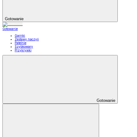
Gotowanie
Gotowanie
Garnki
Zestawy naczyń
Patelnie
Szybkowary
Przykrywki
Gotowanie