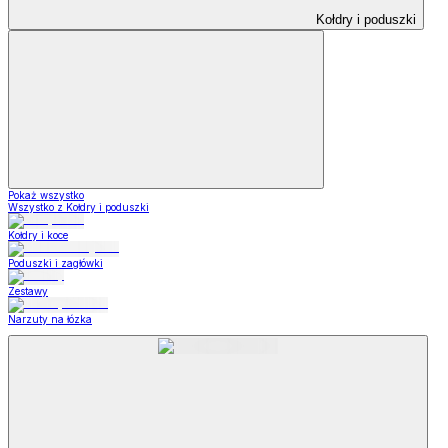
Kołdry i poduszki
Pokaż wszystko
Wszystko z Kołdry i poduszki
Kołdry i koce
Poduszki i zagłówki
Zestawy
Narzuty na łózka