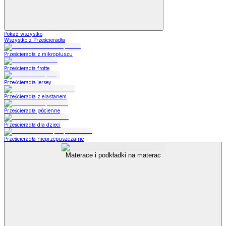
Pokaż wszystko
Wszystko z Prześcieradła
Prześcieradła z mikropluszu
Prześcieradła frotte
Prześcieradła jersey
Prześcieradła z elastanem
Prześcieradła płócienne
Prześcieradła dla dzieci
Prześcieradła nieprzepuszczalne
Materace i podkładki na materac