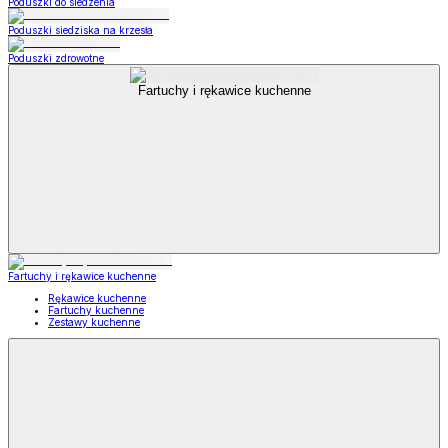
Poduszki do siedzenia
Poduszki siedziska na krzesła
Poduszki zdrowotne
Fartuchy i rękawice kuchenne
Fartuchy i rękawice kuchenne
Rękawice kuchenne
Fartuchy kuchenne
Zestawy kuchenne