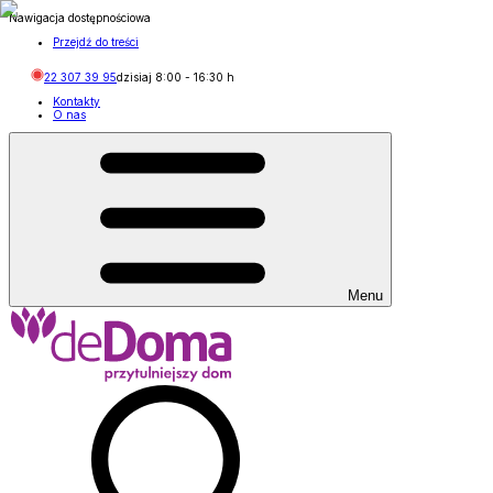
Nawigacja dostępnościowa
Przejdź do treści
22 307 39 95
dzisiaj
8:00
-
16:30
h
Kontakty
O nas
Menu