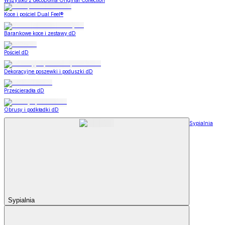
Wszystko z decoDoma Original Collection
Koce i pościel Dual Feel®
Barankowe koce i zestawy dD
Pościel dD
Dekoracyjne poszewki i poduszki dD
Prześcieradła dD
Obrusy i podkładki dD
Sypialnia
Sypialnia