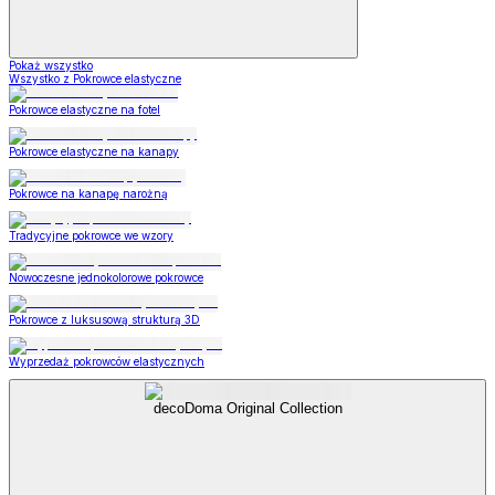
Pokaż wszystko
Wszystko z Pokrowce elastyczne
Pokrowce elastyczne na fotel
Pokrowce elastyczne na kanapy
Pokrowce na kanapę narożną
Tradycyjne pokrowce we wzory
Nowoczesne jednokolorowe pokrowce
Pokrowce z luksusową strukturą 3D
Wyprzedaż pokrowców elastycznych
decoDoma Original Collection