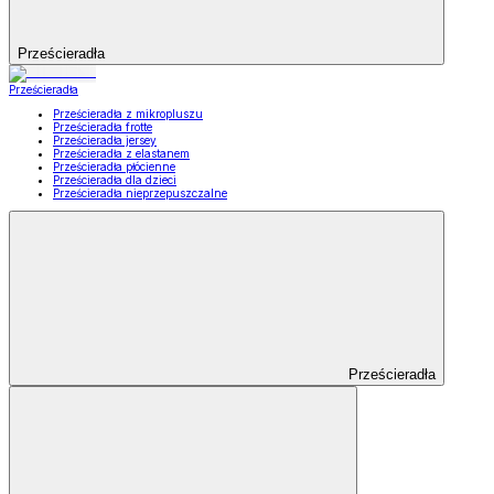
Prześcieradła
Prześcieradła
Prześcieradła z mikropluszu
Prześcieradła frotte
Prześcieradła jersey
Prześcieradła z elastanem
Prześcieradła płócienne
Prześcieradła dla dzieci
Prześcieradła nieprzepuszczalne
Prześcieradła