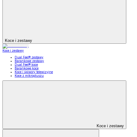
Koce i zestawy
Koce i zestawy
Dual Feel® zestawy
Barankowe zestawy
Dual Feel® koce
Barankowe koce
Koce i śpiwory telewizyjne
Koce z mikropluszu
Koce i zestawy