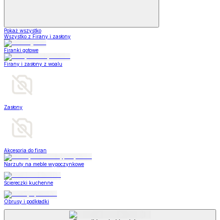
Pokaż wszystko
Wszystko z Firany i zasłony
Firanki gotowe
Firany i zasłony z woalu
Zasłony
Akcesoria do firan
Narzuty na meble wypoczynkowe
Ściereczki kuchenne
Obrusy i podkładki