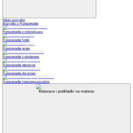
Pokaż wszystko
Wszystko z Prześcieradła
Prześcieradła z mikropluszu
Prześcieradła frotte
Prześcieradła jersey
Prześcieradła z elastanem
Prześcieradła płócienne
Prześcieradła dla dzieci
Prześcieradła nieprzepuszczalne
Materace i podkładki na materac