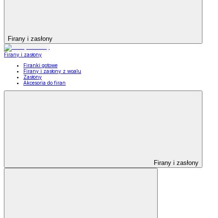
Firany i zasłony
Firany i zasłony
Firanki gotowe
Firany i zasłony z woalu
Zasłony
Akcesoria do firan
Firany i zasłony