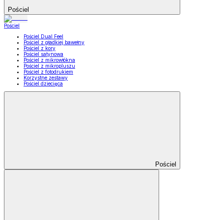
Pościel
Pościel
Pościel Dual Feel
Pościel z gładkiej bawełny
Pościel z kory
Pościel satynowa
Pościel z mikrowłókna
Pościel z mikropluszu
Pościel z fotodrukiem
Korzystne zestawy
Pościel dziecięca
Pościel