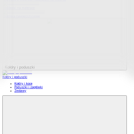
Podkładki na materace
Materace nawierzchniowe
Kołdry i poduszki
Kołdry i poduszki
Kołdry i koce
Poduszki i zagłówki
Zestawy