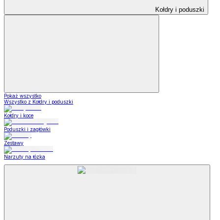
Kołdry i poduszki
Pokaż wszystko
Wszystko z Kołdry i poduszki
Kołdry i koce
Poduszki i zagłówki
Zestawy
Narzuty na łózka