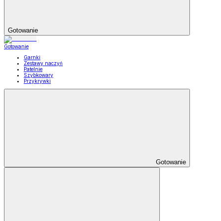
Gotowanie
Gotowanie
Garnki
Zestawy naczyń
Patelnie
Szybkowary
Przykrywki
Gotowanie