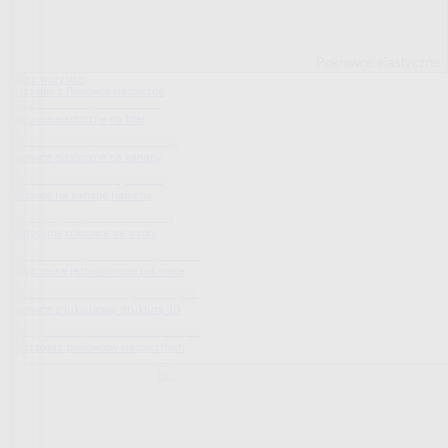
Pokrowce elastyczne
Pokaż wszystko
Wszystko z Pokrowce elastyczne
Pokrowce elastyczne na fotel
Pokrowce elastyczne na kanapy
Pokrowce na kanapę narożną
Tradycyjne pokrowce we wzory
Nowoczesne jednokolorowe pokrowce
Pokrowce z luksusową strukturą 3D
Wyprzedaż pokrowców elastycznych