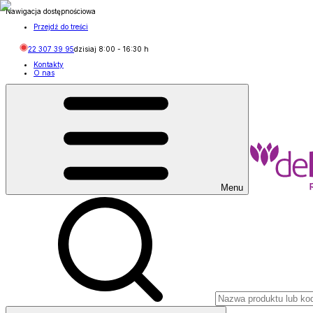
Nawigacja dostępnościowa
Przejdź do treści
22 307 39 95
dzisiaj
8:00
-
16:30
h
Kontakty
O nas
Menu