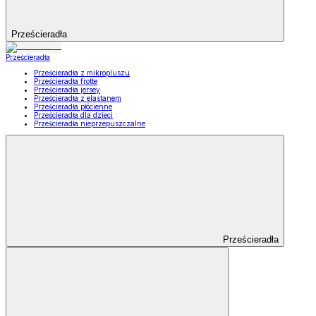
Prześcieradła
Prześcieradła
Prześcieradła z mikropluszu
Prześcieradła frotte
Prześcieradła jersey
Prześcieradła z elastanem
Prześcieradła płócienne
Prześcieradła dla dzieci
Prześcieradła nieprzepuszczalne
Prześcieradła