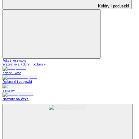
Kołdry i poduszki
Pokaż wszystko
Wszystko z Kołdry i poduszki
Kołdry i koce
Poduszki i zagłówki
Zestawy
Narzuty na łózka