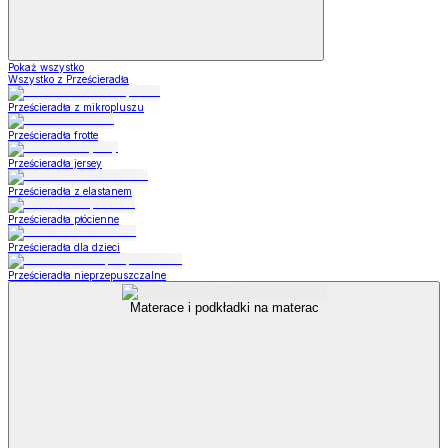
Pokaż wszystko
Wszystko z Prześcieradła
Prześcieradła z mikropluszu
Prześcieradła frotte
Prześcieradła jersey
Prześcieradła z elastanem
Prześcieradła płócienne
Prześcieradła dla dzieci
Prześcieradła nieprzepuszczalne
Materace i podkładki na materac