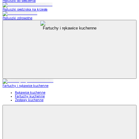
Poduszki do siedzenia
Poduszki siedziska na krzesła
Poduszki zdrowotne
Fartuchy i rękawice kuchenne
Fartuchy i rękawice kuchenne
Rękawice kuchenne
Fartuchy kuchenne
Zestawy kuchenne