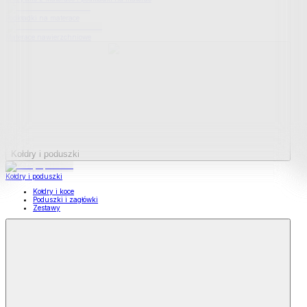
Podkładki na materace
Materace nawierzchniowe
Kołdry i poduszki
Kołdry i poduszki
Kołdry i koce
Poduszki i zagłówki
Zestawy