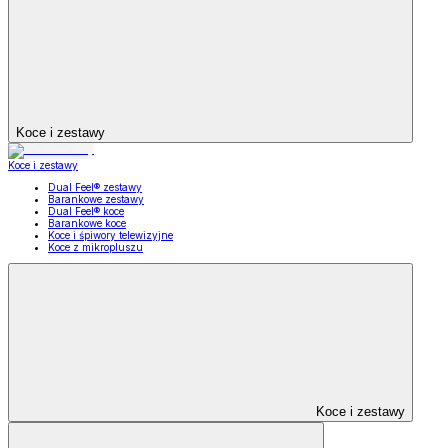
Koce i zestawy
Koce i zestawy
Dual Feel® zestawy
Barankowe zestawy
Dual Feel® koce
Barankowe koce
Koce i śpiwory telewizyjne
Koce z mikropluszu
Koce i zestawy