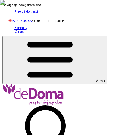
Nawigacja dostępnościowa
Przejdź do treści
22 307 39 95
dzisiaj
8:00
-
16:30
h
Kontakty
O nas
Menu