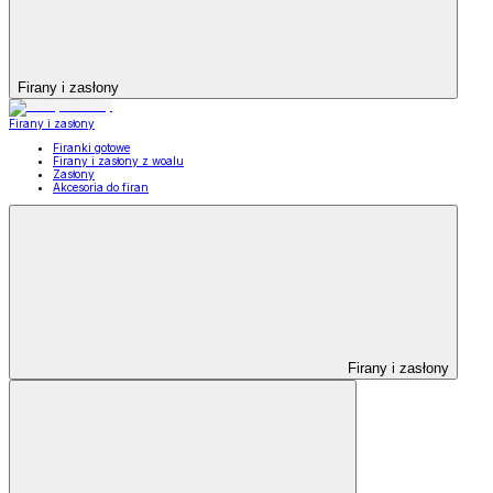
Firany i zasłony
Firany i zasłony
Firanki gotowe
Firany i zasłony z woalu
Zasłony
Akcesoria do firan
Firany i zasłony