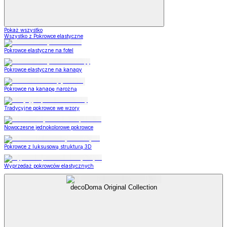
Pokaż wszystko
Wszystko z Pokrowce elastyczne
Pokrowce elastyczne na fotel
Pokrowce elastyczne na kanapy
Pokrowce na kanapę narożną
Tradycyjne pokrowce we wzory
Nowoczesne jednokolorowe pokrowce
Pokrowce z luksusową strukturą 3D
Wyprzedaż pokrowców elastycznych
decoDoma Original Collection