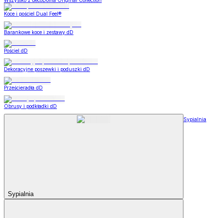
Wszystko z decoDoma Original Collection
Koce i pościel Dual Feel®
Barankowe koce i zestawy dD
Pościel dD
Dekoracyjne poszewki i poduszki dD
Prześcieradła dD
Obrusy i podkładki dD
Sypialnia
Sypialnia