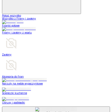
Pokaż wszystko
Wszystko z Firany i zasłony
Firanki gotowe
Firany i zasłony z woalu
Zasłony
Akcesoria do firan
Narzuty na meble wypoczynkowe
Ściereczki kuchenne
Obrusy i podkładki