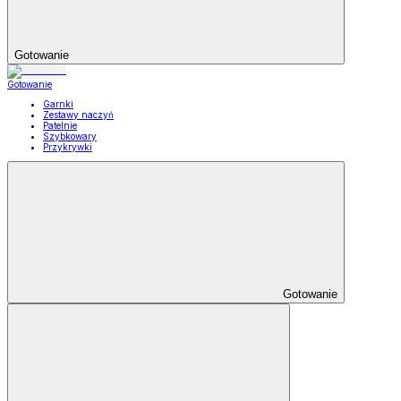
Gotowanie
Gotowanie
Garnki
Zestawy naczyń
Patelnie
Szybkowary
Przykrywki
Gotowanie