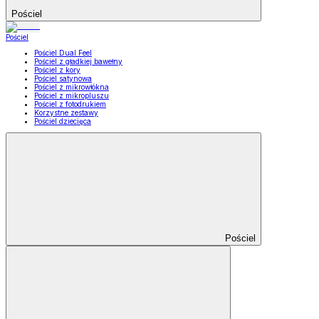
Pościel
Pościel
Pościel Dual Feel
Pościel z gładkiej bawełny
Pościel z kory
Pościel satynowa
Pościel z mikrowłókna
Pościel z mikropluszu
Pościel z fotodrukiem
Korzystne zestawy
Pościel dziecięca
Pościel