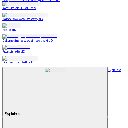
Wszystko z decoDoma Original Collection
Koce i pościel Dual Feel®
Barankowe koce i zestawy dD
Pościel dD
Dekoracyjne poszewki i poduszki dD
Prześcieradła dD
Obrusy i podkładki dD
Sypialnia
Sypialnia