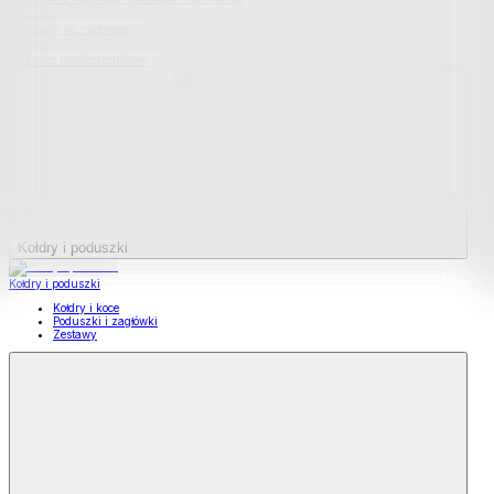
Podkładki na materace
Materace nawierzchniowe
Kołdry i poduszki
Kołdry i poduszki
Kołdry i koce
Poduszki i zagłówki
Zestawy