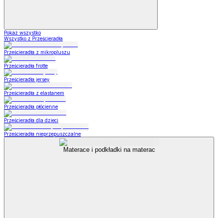
Pokaż wszystko
Wszystko z Prześcieradła
Prześcieradła z mikropluszu
Prześcieradła frotte
Prześcieradła jersey
Prześcieradła z elastanem
Prześcieradła płócienne
Prześcieradła dla dzieci
Prześcieradła nieprzepuszczalne
Materace i podkładki na materac