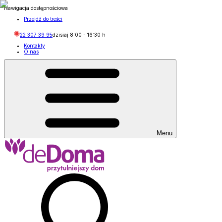
Nawigacja dostępnościowa
Przejdź do treści
22 307 39 95
dzisiaj
8:00
-
16:30
h
Kontakty
O nas
Menu