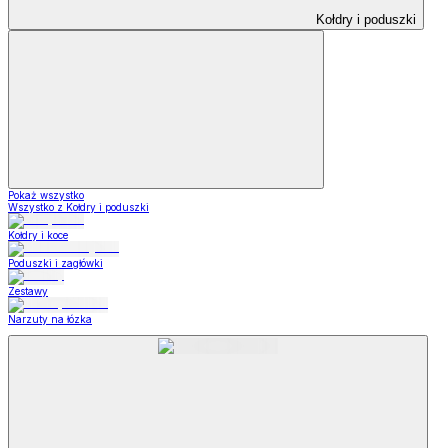
Kołdry i poduszki
Pokaż wszystko
Wszystko z Kołdry i poduszki
Kołdry i koce
Poduszki i zagłówki
Zestawy
Narzuty na łózka