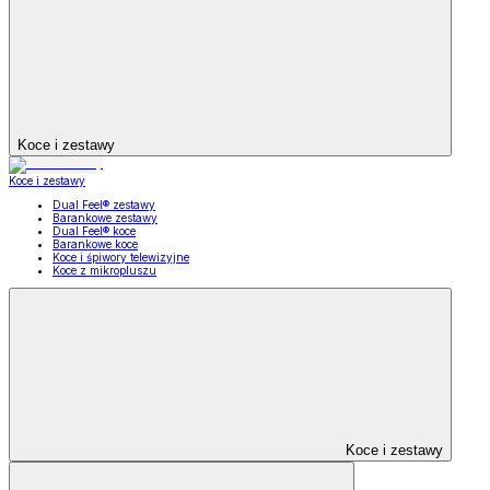
Koce i zestawy
Koce i zestawy
Dual Feel® zestawy
Barankowe zestawy
Dual Feel® koce
Barankowe koce
Koce i śpiwory telewizyjne
Koce z mikropluszu
Koce i zestawy