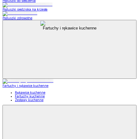
Poduszki do siedzenia
Poduszki siedziska na krzesła
Poduszki zdrowotne
Fartuchy i rękawice kuchenne
Fartuchy i rękawice kuchenne
Rękawice kuchenne
Fartuchy kuchenne
Zestawy kuchenne