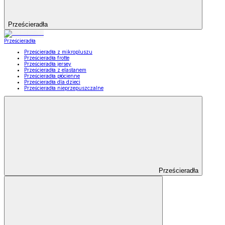
Prześcieradła
Prześcieradła
Prześcieradła z mikropluszu
Prześcieradła frotte
Prześcieradła jersey
Prześcieradła z elastanem
Prześcieradła płócienne
Prześcieradła dla dzieci
Prześcieradła nieprzepuszczalne
Prześcieradła