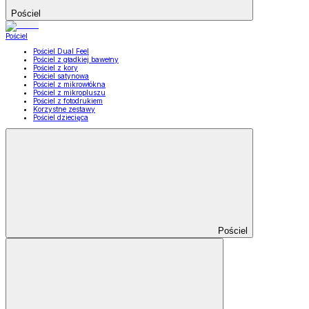
Pościel
Pościel
Pościel Dual Feel
Pościel z gładkiej bawełny
Pościel z kory
Pościel satynowa
Pościel z mikrowłókna
Pościel z mikropluszu
Pościel z fotodrukiem
Korzystne zestawy
Pościel dziecięca
Pościel