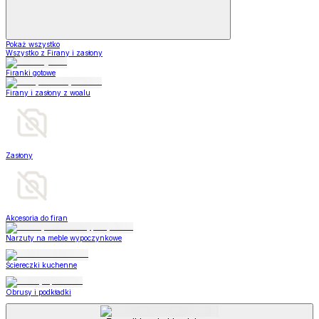
Pokaż wszystko
Wszystko z Firany i zasłony
Firanki gotowe
Firany i zasłony z woalu
Zasłony
Akcesoria do firan
Narzuty na meble wypoczynkowe
Ściereczki kuchenne
Obrusy i podkładki