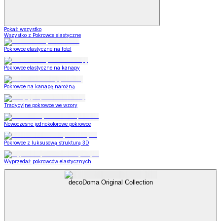
Pokaż wszystko
Wszystko z Pokrowce elastyczne
Pokrowce elastyczne na fotel
Pokrowce elastyczne na kanapy
Pokrowce na kanapę narożną
Tradycyjne pokrowce we wzory
Nowoczesne jednokolorowe pokrowce
Pokrowce z luksusową strukturą 3D
Wyprzedaż pokrowców elastycznych
decoDoma Original Collection