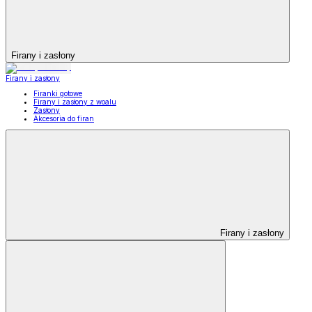
Firany i zasłony
Firany i zasłony
Firanki gotowe
Firany i zasłony z woalu
Zasłony
Akcesoria do firan
Firany i zasłony