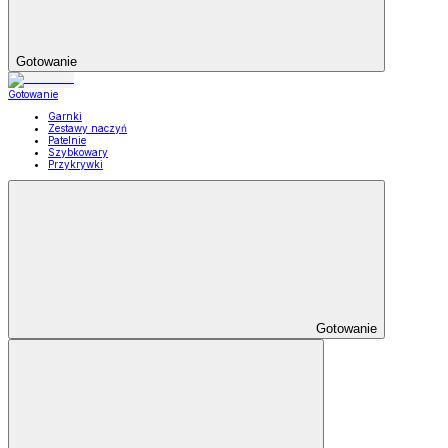
Gotowanie
Gotowanie
Garnki
Zestawy naczyń
Patelnie
Szybkowary
Przykrywki
Gotowanie