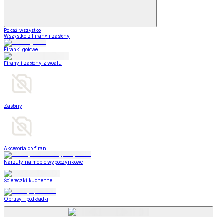
Pokaż wszystko
Wszystko z Firany i zasłony
Firanki gotowe
Firany i zasłony z woalu
Zasłony
Akcesoria do firan
Narzuty na meble wypoczynkowe
Ściereczki kuchenne
Obrusy i podkładki