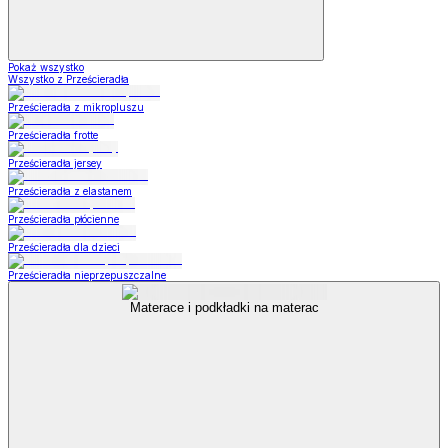
Pokaż wszystko
Wszystko z Prześcieradła
Prześcieradła z mikropluszu
Prześcieradła frotte
Prześcieradła jersey
Prześcieradła z elastanem
Prześcieradła płócienne
Prześcieradła dla dzieci
Prześcieradła nieprzepuszczalne
Materace i podkładki na materac