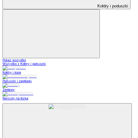
Kołdry i poduszki
Pokaż wszystko
Wszystko z Kołdry i poduszki
Kołdry i koce
Poduszki i zagłówki
Zestawy
Narzuty na łózka