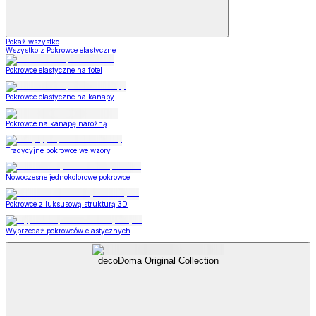
Pokaż wszystko
Wszystko z Pokrowce elastyczne
Pokrowce elastyczne na fotel
Pokrowce elastyczne na kanapy
Pokrowce na kanapę narożną
Tradycyjne pokrowce we wzory
Nowoczesne jednokolorowe pokrowce
Pokrowce z luksusową strukturą 3D
Wyprzedaż pokrowców elastycznych
decoDoma Original Collection