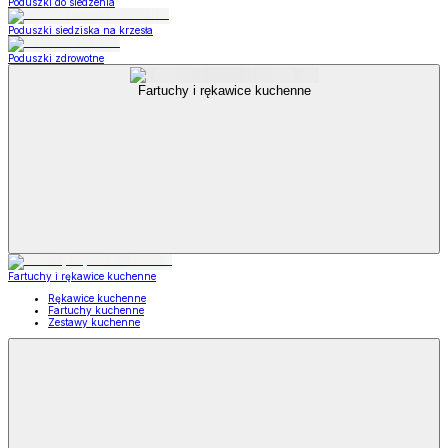
Poduszki do siedzenia
Poduszki siedziska na krzesła
Poduszki zdrowotne
Fartuchy i rękawice kuchenne
Fartuchy i rękawice kuchenne
Rękawice kuchenne
Fartuchy kuchenne
Zestawy kuchenne