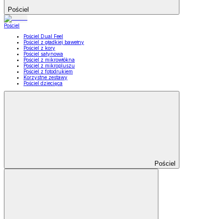
Pościel
Pościel
Pościel Dual Feel
Pościel z gładkiej bawełny
Pościel z kory
Pościel satynowa
Pościel z mikrowłókna
Pościel z mikropluszu
Pościel z fotodrukiem
Korzystne zestawy
Pościel dziecięca
Pościel