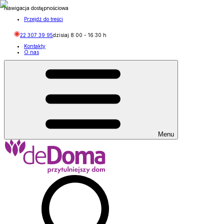
Nawigacja dostępnościowa
Przejdź do treści
22 307 39 95
dzisiaj
8:00
-
16:30
h
Kontakty
O nas
Menu