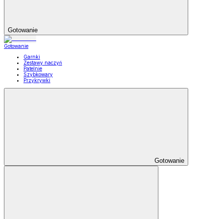
Gotowanie
Gotowanie
Garnki
Zestawy naczyń
Patelnie
Szybkowary
Przykrywki
Gotowanie