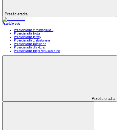
Prześcieradła
Prześcieradła
Prześcieradła z mikropluszu
Prześcieradła frotte
Prześcieradła jersey
Prześcieradła z elastanem
Prześcieradła płócienne
Prześcieradła dla dzieci
Prześcieradła nieprzepuszczalne
Prześcieradła