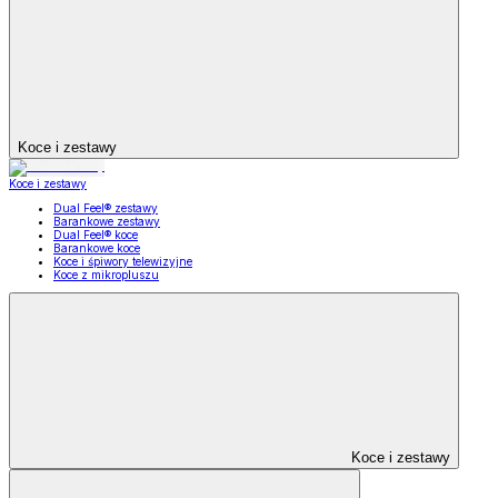
Koce i zestawy
Koce i zestawy
Dual Feel® zestawy
Barankowe zestawy
Dual Feel® koce
Barankowe koce
Koce i śpiwory telewizyjne
Koce z mikropluszu
Koce i zestawy