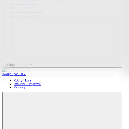
Podkładki na materace
Materace nawierzchniowe
Kołdry i poduszki
Kołdry i poduszki
Kołdry i koce
Poduszki i zagłówki
Zestawy