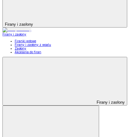
Firany i zasłony
Firany i zasłony
Firanki gotowe
Firany i zasłony z woalu
Zasłony
Akcesoria do firan
Firany i zasłony