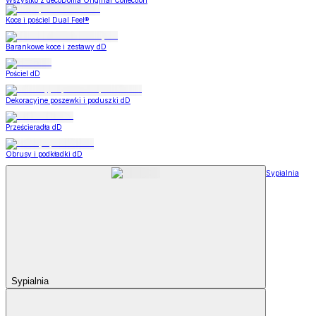
Wszystko z decoDoma Original Collection
Koce i pościel Dual Feel®
Barankowe koce i zestawy dD
Pościel dD
Dekoracyjne poszewki i poduszki dD
Prześcieradła dD
Obrusy i podkładki dD
Sypialnia
Sypialnia