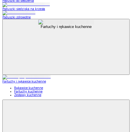
Poduszki do siedzenia
Poduszki siedziska na krzesła
Poduszki zdrowotne
Fartuchy i rękawice kuchenne
Fartuchy i rękawice kuchenne
Rękawice kuchenne
Fartuchy kuchenne
Zestawy kuchenne