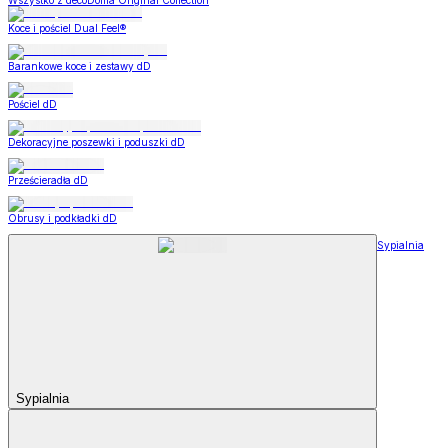
Wszystko z decoDoma Original Collection
Koce i pościel Dual Feel®
Barankowe koce i zestawy dD
Pościel dD
Dekoracyjne poszewki i poduszki dD
Prześcieradła dD
Obrusy i podkładki dD
Sypialnia
Sypialnia