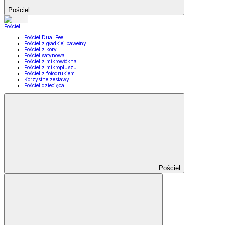
Pościel
Pościel
Pościel Dual Feel
Pościel z gładkiej bawełny
Pościel z kory
Pościel satynowa
Pościel z mikrowłókna
Pościel z mikropluszu
Pościel z fotodrukiem
Korzystne zestawy
Pościel dziecięca
Pościel