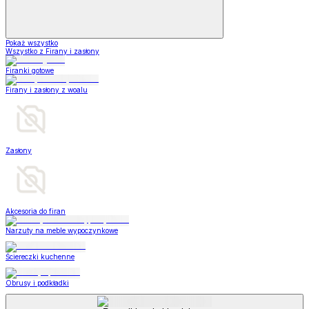
Pokaż wszystko
Wszystko z Firany i zasłony
Firanki gotowe
Firany i zasłony z woalu
Zasłony
Akcesoria do firan
Narzuty na meble wypoczynkowe
Ściereczki kuchenne
Obrusy i podkładki