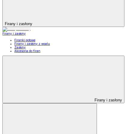
Firany i zasłony
Firany i zasłony
Firanki gotowe
Firany i zasłony z woalu
Zasłony
Akcesoria do firan
Firany i zasłony