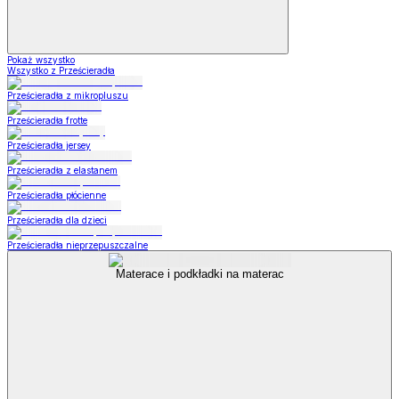
Pokaż wszystko
Wszystko z Prześcieradła
Prześcieradła z mikropluszu
Prześcieradła frotte
Prześcieradła jersey
Prześcieradła z elastanem
Prześcieradła płócienne
Prześcieradła dla dzieci
Prześcieradła nieprzepuszczalne
Materace i podkładki na materac