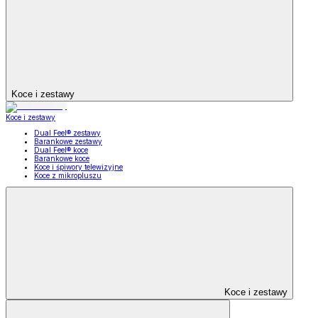
Koce i zestawy
Koce i zestawy
Dual Feel® zestawy
Barankowe zestawy
Dual Feel® koce
Barankowe koce
Koce i śpiwory telewizyjne
Koce z mikropluszu
Koce i zestawy