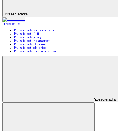
Prześcieradła
Prześcieradła
Prześcieradła z mikropluszu
Prześcieradła frotte
Prześcieradła jersey
Prześcieradła z elastanem
Prześcieradła płócienne
Prześcieradła dla dzieci
Prześcieradła nieprzepuszczalne
Prześcieradła