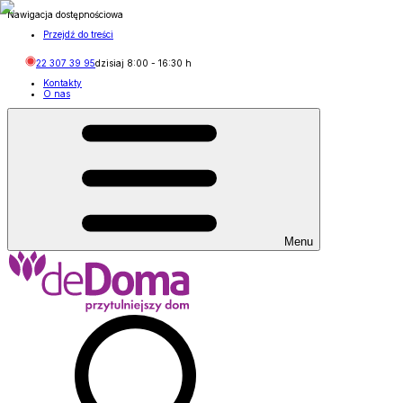
Nawigacja dostępnościowa
Przejdź do treści
22 307 39 95
dzisiaj
8:00
-
16:30
h
Kontakty
O nas
Menu