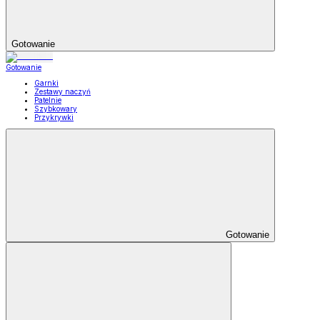
Gotowanie
Gotowanie
Garnki
Zestawy naczyń
Patelnie
Szybkowary
Przykrywki
Gotowanie