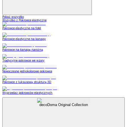
Pokaż wszystko
Wszystko z Pokrowce elastyczne
Pokrowce elastyczne na fotel
Pokrowce elastyczne na kanapy
Pokrowce na kanapę narożną
Tradycyjne pokrowce we wzory
Nowoczesne jednokolorowe pokrowce
Pokrowce z luksusową strukturą 3D
Wyprzedaż pokrowców elastycznych
decoDoma Original Collection