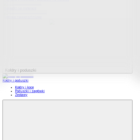
Podkładki na materace
Materace nawierzchniowe
Kołdry i poduszki
Kołdry i poduszki
Kołdry i koce
Poduszki i zagłówki
Zestawy