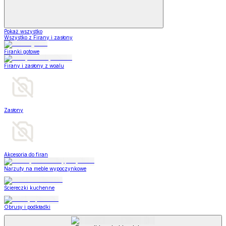
Pokaż wszystko
Wszystko z Firany i zasłony
Firanki gotowe
Firany i zasłony z woalu
Zasłony
Akcesoria do firan
Narzuty na meble wypoczynkowe
Ściereczki kuchenne
Obrusy i podkładki