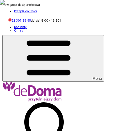
Nawigacja dostępnościowa
Przejdź do treści
22 307 39 95
dzisiaj
8:00
-
16:30
h
Kontakty
O nas
Menu