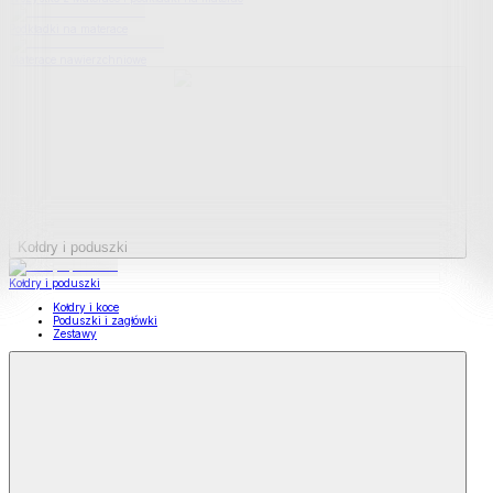
Podkładki na materace
Materace nawierzchniowe
Kołdry i poduszki
Kołdry i poduszki
Kołdry i koce
Poduszki i zagłówki
Zestawy