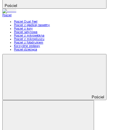
Pościel
Pościel
Pościel Dual Feel
Pościel z gładkiej bawełny
Pościel z kory
Pościel satynowa
Pościel z mikrowłókna
Pościel z mikropluszu
Pościel z fotodrukiem
Korzystne zestawy
Pościel dziecięca
Pościel