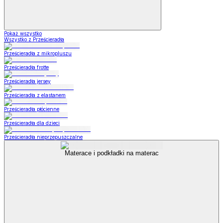
Pokaż wszystko
Wszystko z Prześcieradła
Prześcieradła z mikropluszu
Prześcieradła frotte
Prześcieradła jersey
Prześcieradła z elastanem
Prześcieradła płócienne
Prześcieradła dla dzieci
Prześcieradła nieprzepuszczalne
Materace i podkładki na materac