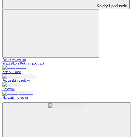
Kołdry i poduszki
Pokaż wszystko
Wszystko z Kołdry i poduszki
Kołdry i koce
Poduszki i zagłówki
Zestawy
Narzuty na łózka