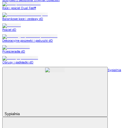
Wszystko z decoDoma Original Collection
Koce i pościel Dual Feel®
Barankowe koce i zestawy dD
Pościel dD
Dekoracyjne poszewki i poduszki dD
Prześcieradła dD
Obrusy i podkładki dD
Sypialnia
Sypialnia