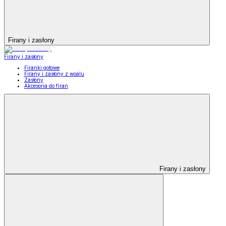
Firany i zasłony
Firany i zasłony
Firanki gotowe
Firany i zasłony z woalu
Zasłony
Akcesoria do firan
Firany i zasłony