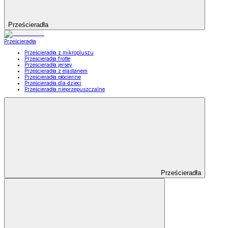
Prześcieradła
Prześcieradła
Prześcieradła z mikropluszu
Prześcieradła frotte
Prześcieradła jersey
Prześcieradła z elastanem
Prześcieradła płócienne
Prześcieradła dla dzieci
Prześcieradła nieprzepuszczalne
Prześcieradła