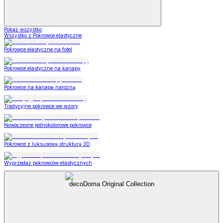
Pokaż wszystko
Wszystko z Pokrowce elastyczne
Pokrowce elastyczne na fotel
Pokrowce elastyczne na kanapy
Pokrowce na kanapę narożną
Tradycyjne pokrowce we wzory
Nowoczesne jednokolorowe pokrowce
Pokrowce z luksusową strukturą 3D
Wyprzedaż pokrowców elastycznych
decoDoma Original Collection