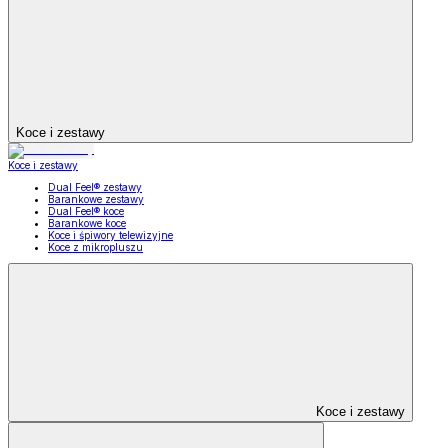
Koce i zestawy
Koce i zestawy
Dual Feel® zestawy
Barankowe zestawy
Dual Feel® koce
Barankowe koce
Koce i śpiwory telewizyjne
Koce z mikropluszu
Koce i zestawy