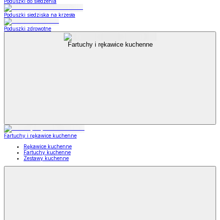
Poduszki do siedzenia
Poduszki siedziska na krzesła
Poduszki zdrowotne
Fartuchy i rękawice kuchenne
Fartuchy i rękawice kuchenne
Rękawice kuchenne
Fartuchy kuchenne
Zestawy kuchenne