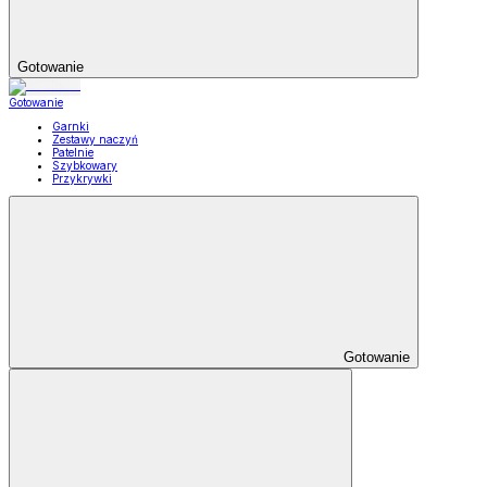
Gotowanie
Gotowanie
Garnki
Zestawy naczyń
Patelnie
Szybkowary
Przykrywki
Gotowanie