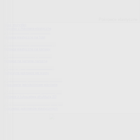
Pokrowce elastyczne
Pokaż wszystko
Wszystko z Pokrowce elastyczne
Pokrowce elastyczne na fotel
Pokrowce elastyczne na kanapy
Pokrowce na kanapę narożną
Tradycyjne pokrowce we wzory
Nowoczesne jednokolorowe pokrowce
Pokrowce z luksusową strukturą 3D
Wyprzedaż pokrowców elastycznych