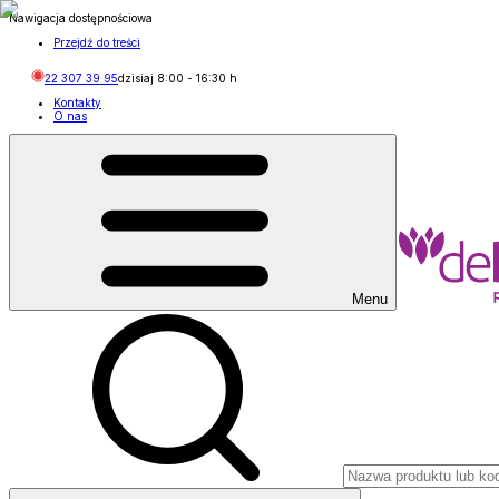
Nawigacja dostępnościowa
Przejdź do treści
22 307 39 95
dzisiaj
8:00
-
16:30
h
Kontakty
O nas
Menu