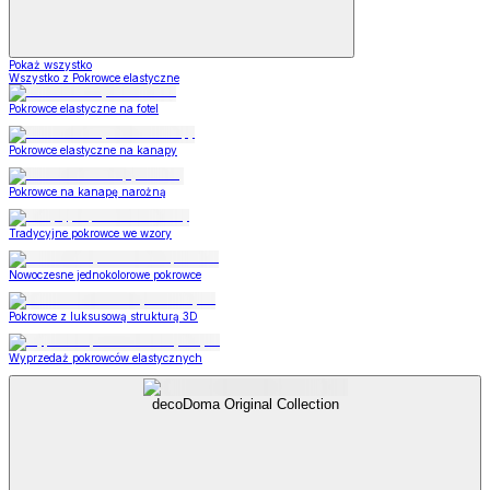
Pokaż wszystko
Wszystko z Pokrowce elastyczne
Pokrowce elastyczne na fotel
Pokrowce elastyczne na kanapy
Pokrowce na kanapę narożną
Tradycyjne pokrowce we wzory
Nowoczesne jednokolorowe pokrowce
Pokrowce z luksusową strukturą 3D
Wyprzedaż pokrowców elastycznych
decoDoma Original Collection