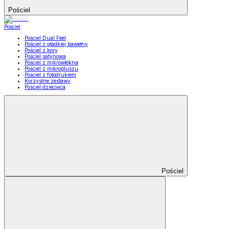
Pościel
Pościel
Pościel Dual Feel
Pościel z gładkiej bawełny
Pościel z kory
Pościel satynowa
Pościel z mikrowłókna
Pościel z mikropluszu
Pościel z fotodrukiem
Korzystne zestawy
Pościel dziecięca
Pościel