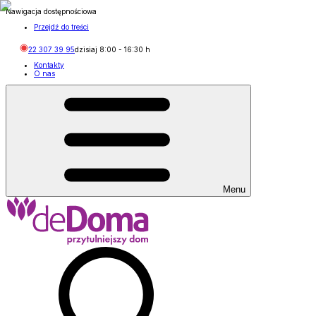
Nawigacja dostępnościowa
Przejdź do treści
22 307 39 95
dzisiaj
8:00
-
16:30
h
Kontakty
O nas
Menu