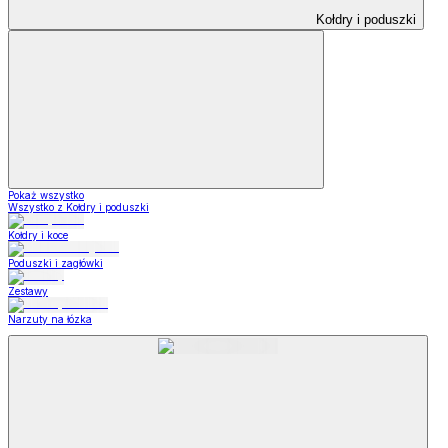
Kołdry i poduszki
Pokaż wszystko
Wszystko z Kołdry i poduszki
Kołdry i koce
Poduszki i zagłówki
Zestawy
Narzuty na łózka