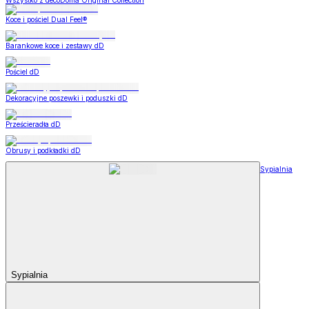
Wszystko z decoDoma Original Collection
Koce i pościel Dual Feel®
Barankowe koce i zestawy dD
Pościel dD
Dekoracyjne poszewki i poduszki dD
Prześcieradła dD
Obrusy i podkładki dD
Sypialnia
Sypialnia