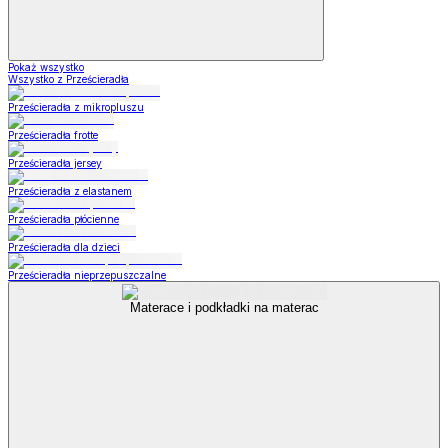
Pokaż wszystko
Wszystko z Prześcieradła
Prześcieradła z mikropluszu
Prześcieradła frotte
Prześcieradła jersey
Prześcieradła z elastanem
Prześcieradła płócienne
Prześcieradła dla dzieci
Prześcieradła nieprzepuszczalne
Materace i podkładki na materac