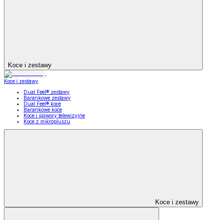
Koce i zestawy
Koce i zestawy
Dual Feel® zestawy
Barankowe zestawy
Dual Feel® koce
Barankowe koce
Koce i śpiwory telewizyjne
Koce z mikropluszu
Koce i zestawy