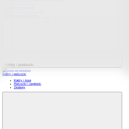
Podkładki na materace
Materace nawierzchniowe
Kołdry i poduszki
Kołdry i poduszki
Kołdry i koce
Poduszki i zagłówki
Zestawy