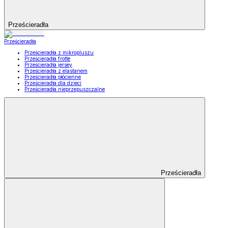
Prześcieradła
Prześcieradła
Prześcieradła z mikropluszu
Prześcieradła frotte
Prześcieradła jersey
Prześcieradła z elastanem
Prześcieradła płócienne
Prześcieradła dla dzieci
Prześcieradła nieprzepuszczalne
Prześcieradła