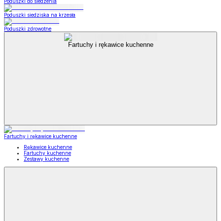
Poduszki do siedzenia
Poduszki siedziska na krzesła
Poduszki zdrowotne
Fartuchy i rękawice kuchenne
Fartuchy i rękawice kuchenne
Rękawice kuchenne
Fartuchy kuchenne
Zestawy kuchenne