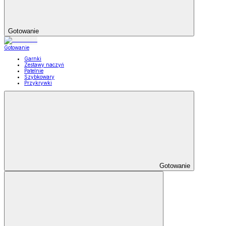
Gotowanie
Gotowanie
Garnki
Zestawy naczyń
Patelnie
Szybkowary
Przykrywki
Gotowanie