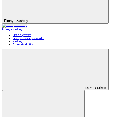
Firany i zasłony
Firany i zasłony
Firanki gotowe
Firany i zasłony z woalu
Zasłony
Akcesoria do firan
Firany i zasłony