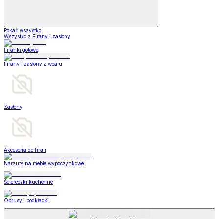
Pokaż wszystko
Wszystko z Firany i zasłony
Firanki gotowe
Firany i zasłony z woalu
Zasłony
Akcesoria do firan
Narzuty na meble wypoczynkowe
Ściereczki kuchenne
Obrusy i podkładki