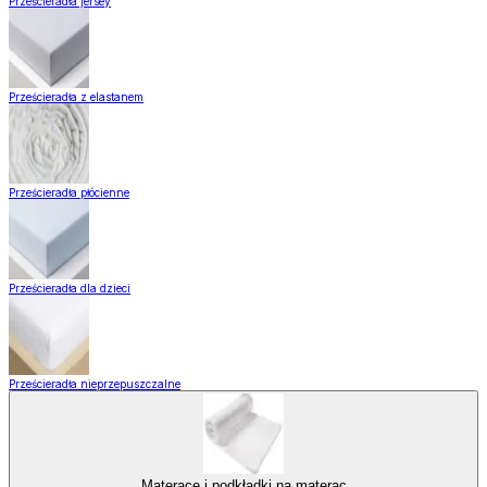
Prześcieradła jersey
Prześcieradła z elastanem
Prześcieradła płócienne
Prześcieradła dla dzieci
Prześcieradła nieprzepuszczalne
Materace i podkładki na materac