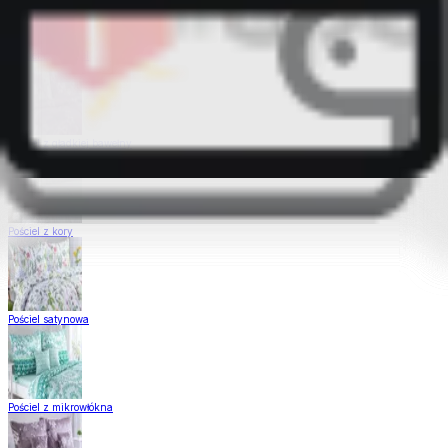
Pościel Dual Feel
Pościel z gładkiej bawełny
Pościel z kory
Pościel satynowa
Pościel z mikrowłókna