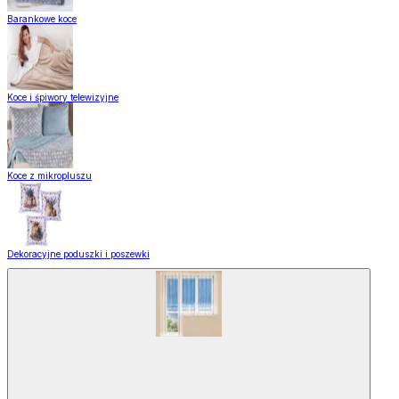
Barankowe koce
Koce i śpiwory telewizyjne
Koce z mikropluszu
Dekoracyjne poduszki i poszewki