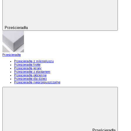
Prześcieradła
Prześcieradła
Prześcieradła z mikropluszu
Prześcieradła frotte
Prześcieradła jersey
Prześcieradła z elastanem
Prześcieradła płócienne
Prześcieradła dla dzieci
Prześcieradła nieprzepuszczalne
Prześcieradła