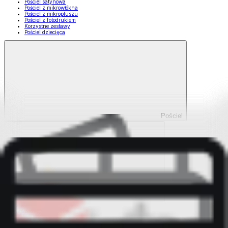
Pościel satynowa
Pościel z mikrowłókna
Pościel z mikropluszu
Pościel z fotodrukiem
Korzystne zestawy
Pościel dziecięca
Pościel
Pokaż wszystko
Wszystko z Pościel