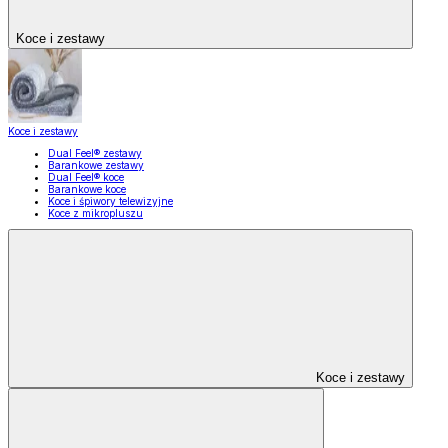
Koce i zestawy
Koce i zestawy
Dual Feel® zestawy
Barankowe zestawy
Dual Feel® koce
Barankowe koce
Koce i śpiwory telewizyjne
Koce z mikropluszu
Koce i zestawy