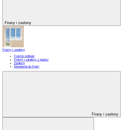
Firany i zasłony
Firany i zasłony
Firanki gotowe
Firany i zasłony z woalu
Zasłony
Akcesoria do firan
Firany i zasłony