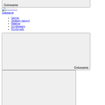
Gotowanie
Gotowanie
Garnki
Zestawy naczyń
Patelnie
Szybkowary
Przykrywki
Gotowanie