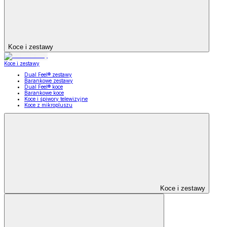
Koce i zestawy
Koce i zestawy
Dual Feel® zestawy
Barankowe zestawy
Dual Feel® koce
Barankowe koce
Koce i śpiwory telewizyjne
Koce z mikropluszu
Koce i zestawy