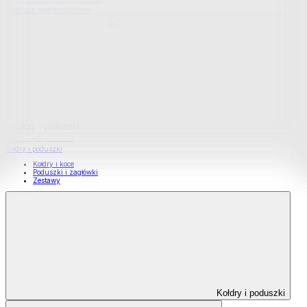
Materace nawierzchniowe
Kołdry i poduszki
Kołdry i poduszki
Kołdry i koce
Poduszki i zagłówki
Zestawy
Kołdry i poduszki