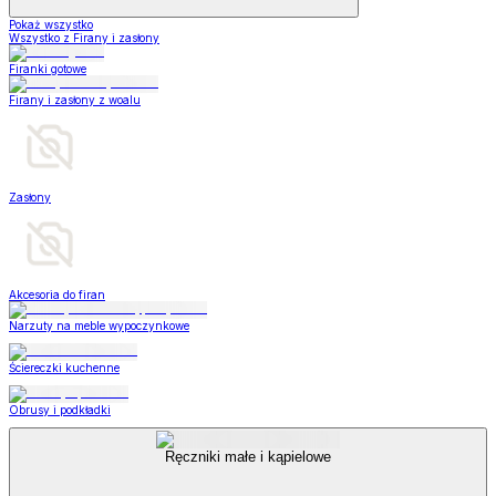
Pokaż wszystko
Wszystko z Firany i zasłony
Firanki gotowe
Firany i zasłony z woalu
Zasłony
Akcesoria do firan
Narzuty na meble wypoczynkowe
Ściereczki kuchenne
Obrusy i podkładki
Ręczniki małe i kąpielowe