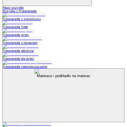
Pokaż wszystko
Wszystko z Prześcieradła
Prześcieradła z mikropluszu
Prześcieradła frotte
Prześcieradła jersey
Prześcieradła z elastanem
Prześcieradła płócienne
Prześcieradła dla dzieci
Prześcieradła nieprzepuszczalne
Materace i podkładki na materac