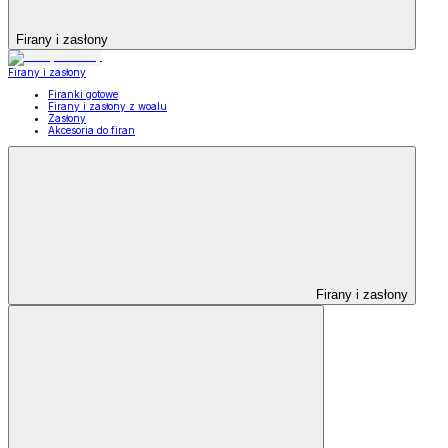
Firany i zasłony
Firany i zasłony
Firanki gotowe
Firany i zasłony z woalu
Zasłony
Akcesoria do firan
Firany i zasłony