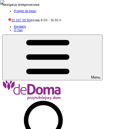
Nawigacja dostępnościowa
Przejdź do treści
22 307 39 95
dzisiaj
8:00
-
16:30
h
Kontakty
O nas
Menu