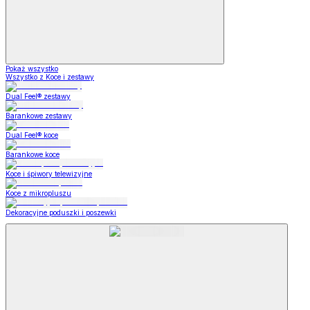
Pokaż wszystko
Wszystko z Koce i zestawy
Dual Feel® zestawy
Barankowe zestawy
Dual Feel® koce
Barankowe koce
Koce i śpiwory telewizyjne
Koce z mikropluszu
Dekoracyjne poduszki i poszewki