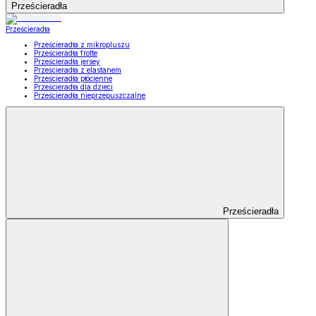
Prześcieradła
Prześcieradła
Prześcieradła z mikropluszu
Prześcieradła frotte
Prześcieradła jersey
Prześcieradła z elastanem
Prześcieradła płócienne
Prześcieradła dla dzieci
Prześcieradła nieprzepuszczalne
Prześcieradła