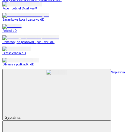
Wszystko z decoDoma Original Collection
Koce i pościel Dual Feel®
Barankowe koce i zestawy dD
Pościel dD
Dekoracyjne poszewki i poduszki dD
Prześcieradła dD
Obrusy i podkładki dD
Sypialnia
Sypialnia