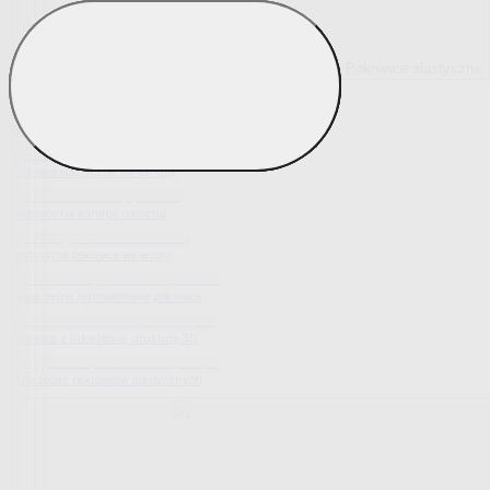
Pokrowce elastyczne
Pokaż wszystko
Wszystko z Pokrowce elastyczne
Pokrowce elastyczne na fotel
Pokrowce elastyczne na kanapy
Pokrowce na kanapę narożną
Tradycyjne pokrowce we wzory
Nowoczesne jednokolorowe pokrowce
Pokrowce z luksusową strukturą 3D
Wyprzedaż pokrowców elastycznych