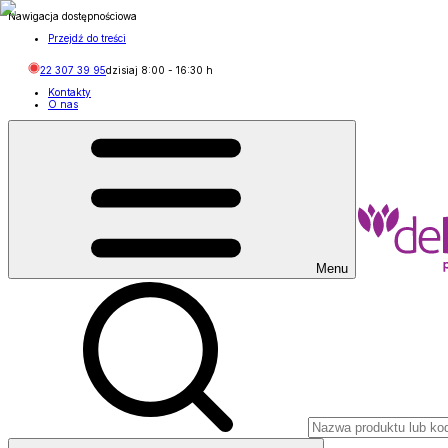
Nawigacja dostępnościowa
Przejdź do treści
22 307 39 95
dzisiaj
8:00
-
16:30
h
Kontakty
O nas
Menu