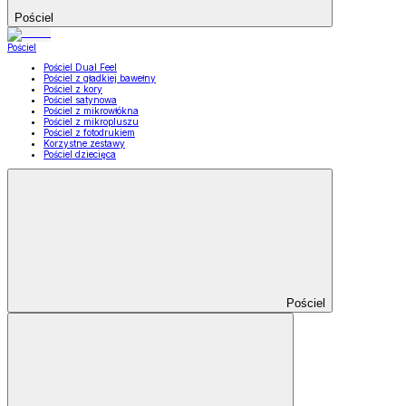
Pościel
Pościel
Pościel Dual Feel
Pościel z gładkiej bawełny
Pościel z kory
Pościel satynowa
Pościel z mikrowłókna
Pościel z mikropluszu
Pościel z fotodrukiem
Korzystne zestawy
Pościel dziecięca
Pościel