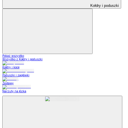
Kołdry i poduszki
Pokaż wszystko
Wszystko z Kołdry i poduszki
Kołdry i koce
Poduszki i zagłówki
Zestawy
Narzuty na łózka