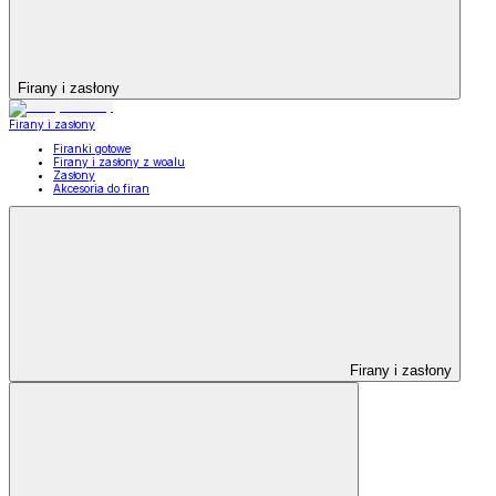
Firany i zasłony
Firany i zasłony
Firanki gotowe
Firany i zasłony z woalu
Zasłony
Akcesoria do firan
Firany i zasłony