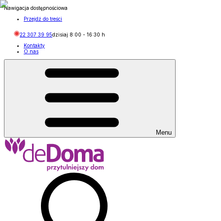
Nawigacja dostępnościowa
Przejdź do treści
22 307 39 95
dzisiaj
8:00
-
16:30
h
Kontakty
O nas
Menu