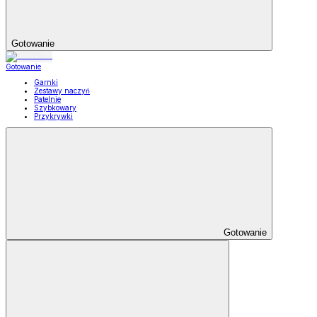
Gotowanie
Gotowanie
Garnki
Zestawy naczyń
Patelnie
Szybkowary
Przykrywki
Gotowanie