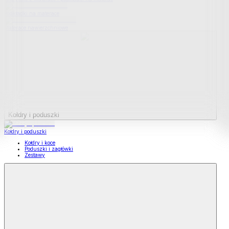
Podkładki na materace
Materace nawierzchniowe
Kołdry i poduszki
Kołdry i poduszki
Kołdry i koce
Poduszki i zagłówki
Zestawy