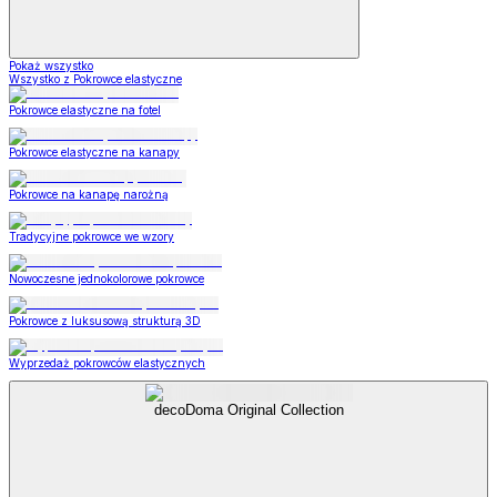
Pokaż wszystko
Wszystko z Pokrowce elastyczne
Pokrowce elastyczne na fotel
Pokrowce elastyczne na kanapy
Pokrowce na kanapę narożną
Tradycyjne pokrowce we wzory
Nowoczesne jednokolorowe pokrowce
Pokrowce z luksusową strukturą 3D
Wyprzedaż pokrowców elastycznych
decoDoma Original Collection