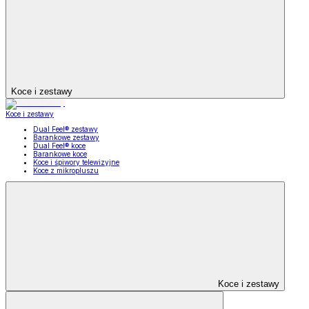
Koce i zestawy
Koce i zestawy
Dual Feel® zestawy
Barankowe zestawy
Dual Feel® koce
Barankowe koce
Koce i śpiwory telewizyjne
Koce z mikropluszu
Koce i zestawy