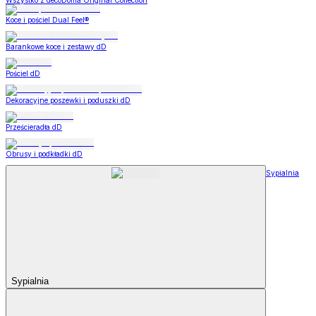
Wszystko z decoDoma Original Collection
Koce i pościel Dual Feel®
Barankowe koce i zestawy dD
Pościel dD
Dekoracyjne poszewki i poduszki dD
Prześcieradła dD
Obrusy i podkładki dD
Sypialnia
Sypialnia