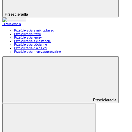
Prześcieradła
Prześcieradła
Prześcieradła z mikropluszu
Prześcieradła frotte
Prześcieradła jersey
Prześcieradła z elastanem
Prześcieradła płócienne
Prześcieradła dla dzieci
Prześcieradła nieprzepuszczalne
Prześcieradła