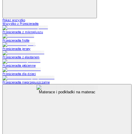
Pokaż wszystko
Wszystko z Prześcieradła
Prześcieradła z mikropluszu
Prześcieradła frotte
Prześcieradła jersey
Prześcieradła z elastanem
Prześcieradła płócienne
Prześcieradła dla dzieci
Prześcieradła nieprzepuszczalne
Materace i podkładki na materac