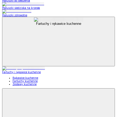
Poduszki do siedzenia
Poduszki siedziska na krzesła
Poduszki zdrowotne
Fartuchy i rękawice kuchenne
Fartuchy i rękawice kuchenne
Rękawice kuchenne
Fartuchy kuchenne
Zestawy kuchenne