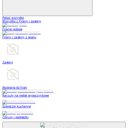
Pokaż wszystko
Wszystko z Firany i zasłony
Firanki gotowe
Firany i zasłony z woalu
Zasłony
Akcesoria do firan
Narzuty na meble wypoczynkowe
Ściereczki kuchenne
Obrusy i podkładki