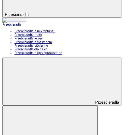
Prześcieradła
Prześcieradła
Prześcieradła z mikropluszu
Prześcieradła frotte
Prześcieradła jersey
Prześcieradła z elastanem
Prześcieradła płócienne
Prześcieradła dla dzieci
Prześcieradła nieprzepuszczalne
Prześcieradła