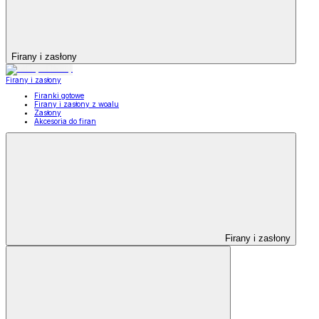
Firany i zasłony
Firany i zasłony
Firanki gotowe
Firany i zasłony z woalu
Zasłony
Akcesoria do firan
Firany i zasłony