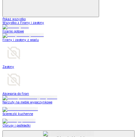
Pokaż wszystko
Wszystko z Firany i zasłony
Firanki gotowe
Firany i zasłony z woalu
Zasłony
Akcesoria do firan
Narzuty na meble wypoczynkowe
Ściereczki kuchenne
Obrusy i podkładki