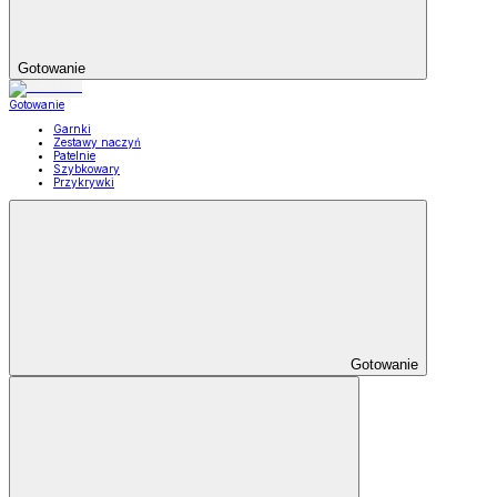
Gotowanie
Gotowanie
Garnki
Zestawy naczyń
Patelnie
Szybkowary
Przykrywki
Gotowanie