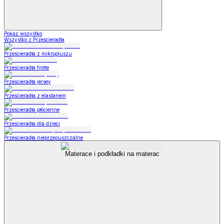
Pokaż wszystko
Wszystko z Prześcieradła
Prześcieradła z mikropluszu
Prześcieradła frotte
Prześcieradła jersey
Prześcieradła z elastanem
Prześcieradła płócienne
Prześcieradła dla dzieci
Prześcieradła nieprzepuszczalne
Materace i podkładki na materac