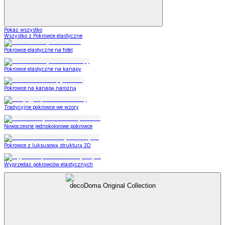
Pokaż wszystko
Wszystko z Pokrowce elastyczne
Pokrowce elastyczne na fotel
Pokrowce elastyczne na kanapy
Pokrowce na kanapę narożną
Tradycyjne pokrowce we wzory
Nowoczesne jednokolorowe pokrowce
Pokrowce z luksusową strukturą 3D
Wyprzedaż pokrowców elastycznych
decoDoma Original Collection