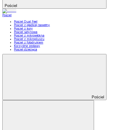
Pościel
Pościel
Pościel Dual Feel
Pościel z gładkiej bawełny
Pościel z kory
Pościel satynowa
Pościel z mikrowłókna
Pościel z mikropluszu
Pościel z fotodrukiem
Korzystne zestawy
Pościel dziecięca
Pościel