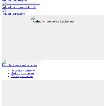
Poduszki do siedzenia
Poduszki siedziska na krzesła
Poduszki zdrowotne
Fartuchy i rękawice kuchenne
Fartuchy i rękawice kuchenne
Rękawice kuchenne
Fartuchy kuchenne
Zestawy kuchenne