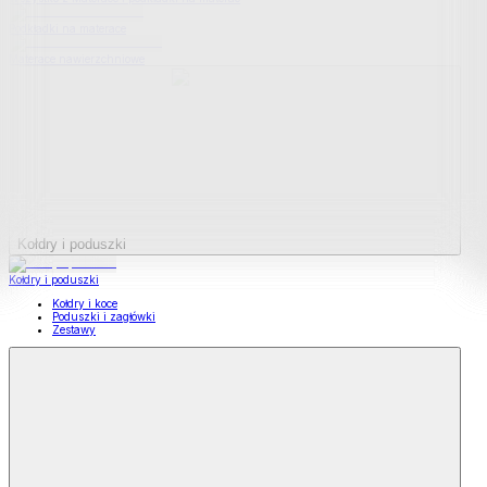
Podkładki na materace
Materace nawierzchniowe
Kołdry i poduszki
Kołdry i poduszki
Kołdry i koce
Poduszki i zagłówki
Zestawy