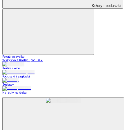
Kołdry i poduszki
Pokaż wszystko
Wszystko z Kołdry i poduszki
Kołdry i koce
Poduszki i zagłówki
Zestawy
Narzuty na łózka