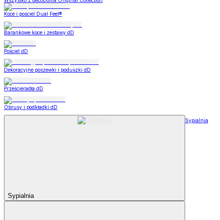
Wszystko z decoDoma Original Collection
Koce i pościel Dual Feel®
Barankowe koce i zestawy dD
Pościel dD
Dekoracyjne poszewki i poduszki dD
Prześcieradła dD
Obrusy i podkładki dD
Sypialnia
Sypialnia