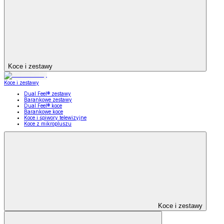
Koce i zestawy
Koce i zestawy
Dual Feel® zestawy
Barankowe zestawy
Dual Feel® koce
Barankowe koce
Koce i śpiwory telewizyjne
Koce z mikropluszu
Koce i zestawy