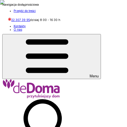
Nawigacja dostępnościowa
Przejdź do treści
22 307 39 95
dzisiaj
8:00
-
16:30
h
Kontakty
O nas
Menu