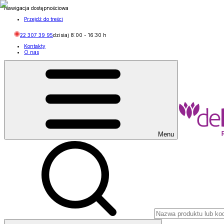
Nawigacja dostępnościowa
Przejdź do treści
22 307 39 95
dzisiaj
8:00
-
16:30
h
Kontakty
O nas
Menu