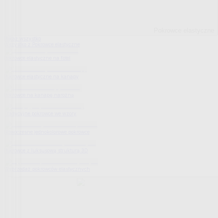
Pokrowce elastyczne
Pokaż wszystko
Wszystko z Pokrowce elastyczne
Pokrowce elastyczne na fotel
Pokrowce elastyczne na kanapy
Pokrowce na kanapę narożną
Tradycyjne pokrowce we wzory
Nowoczesne jednokolorowe pokrowce
Pokrowce z luksusową strukturą 3D
Wyprzedaż pokrowców elastycznych