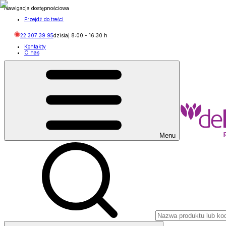
Nawigacja dostępnościowa
Przejdź do treści
22 307 39 95
dzisiaj
8:00
-
16:30
h
Kontakty
O nas
Menu