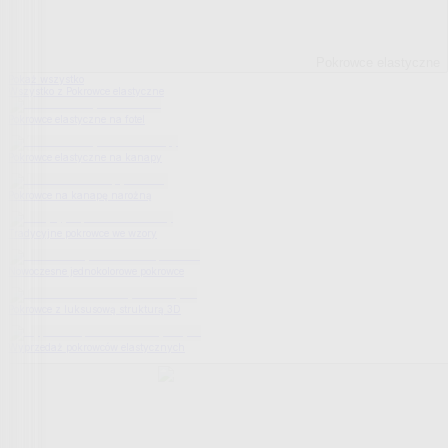
Pokrowce elastyczne
Pokaż wszystko
Wszystko z Pokrowce elastyczne
Pokrowce elastyczne na fotel
Pokrowce elastyczne na kanapy
Pokrowce na kanapę narożną
Tradycyjne pokrowce we wzory
Nowoczesne jednokolorowe pokrowce
Pokrowce z luksusową strukturą 3D
Wyprzedaż pokrowców elastycznych