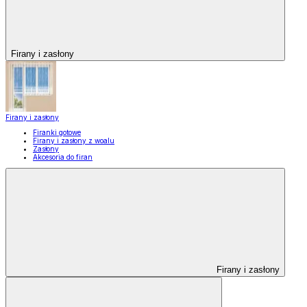
Firany i zasłony
Firany i zasłony
Firanki gotowe
Firany i zasłony z woalu
Zasłony
Akcesoria do firan
Firany i zasłony