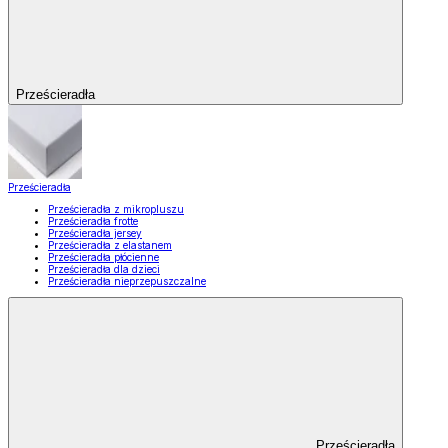
Prześcieradła
Prześcieradła
Prześcieradła z mikropluszu
Prześcieradła frotte
Prześcieradła jersey
Prześcieradła z elastanem
Prześcieradła płócienne
Prześcieradła dla dzieci
Prześcieradła nieprzepuszczalne
Prześcieradła