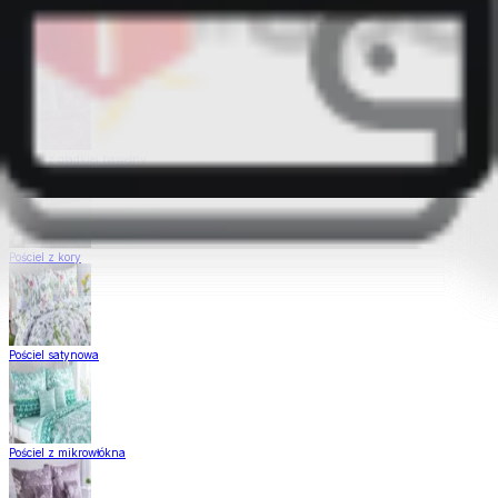
Pościel Dual Feel
Pościel z gładkiej bawełny
Pościel z kory
Pościel satynowa
Pościel z mikrowłókna