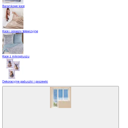
Barankowe koce
Koce i śpiwory telewizyjne
Koce z mikropluszu
Dekoracyjne poduszki i poszewki