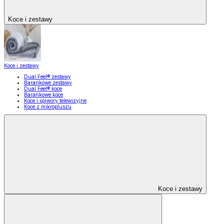
Koce i zestawy
Koce i zestawy
Dual Feel® zestawy
Barankowe zestawy
Dual Feel® koce
Barankowe koce
Koce i śpiwory telewizyjne
Koce z mikropluszu
Koce i zestawy