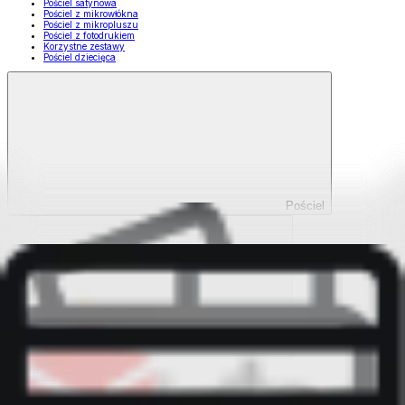
Pościel satynowa
Pościel z mikrowłókna
Pościel z mikropluszu
Pościel z fotodrukiem
Korzystne zestawy
Pościel dziecięca
Pościel
Pokaż wszystko
Wszystko z Pościel