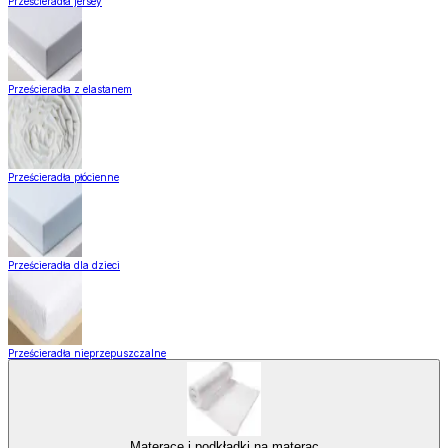
Prześcieradła jersey
Prześcieradła z elastanem
Prześcieradła płócienne
Prześcieradła dla dzieci
Prześcieradła nieprzepuszczalne
Materace i podkładki na materac