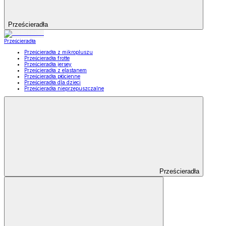
Prześcieradła
Prześcieradła
Prześcieradła z mikropluszu
Prześcieradła frotte
Prześcieradła jersey
Prześcieradła z elastanem
Prześcieradła płócienne
Prześcieradła dla dzieci
Prześcieradła nieprzepuszczalne
Prześcieradła