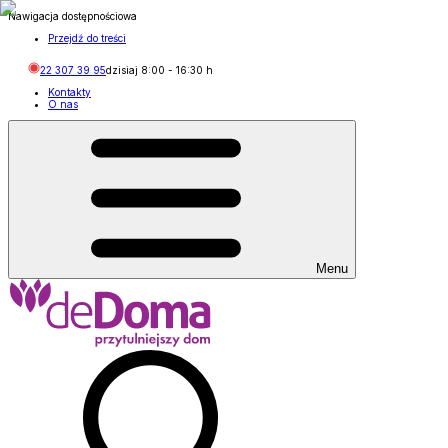
Nawigacja dostępnościowa
Przejdź do treści
22 307 39 95
dzisiaj
8:00
-
16:30
h
Kontakty
O nas
Menu