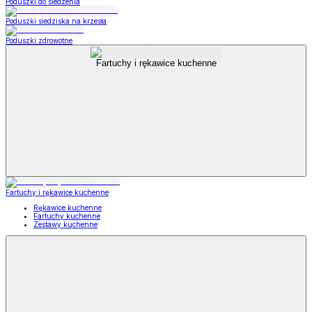
Poduszki do siedzenia
Poduszki siedziska na krzesła
Poduszki zdrowotne
Fartuchy i rękawice kuchenne
Fartuchy i rękawice kuchenne
Rękawice kuchenne
Fartuchy kuchenne
Zestawy kuchenne