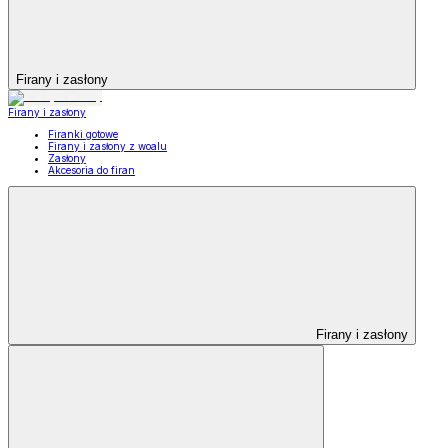
Firany i zasłony
Firany i zasłony
Firanki gotowe
Firany i zasłony z woalu
Zasłony
Akcesoria do firan
Firany i zasłony