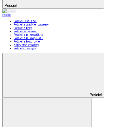
Pościel
Pościel
Pościel Dual Feel
Pościel z gładkiej bawełny
Pościel z kory
Pościel satynowa
Pościel z mikrowłókna
Pościel z mikropluszu
Pościel z fotodrukiem
Korzystne zestawy
Pościel dziecięca
Pościel