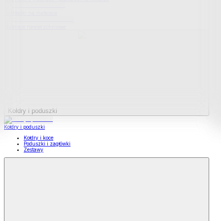
Podkładki na materace
Materace nawierzchniowe
Kołdry i poduszki
Kołdry i poduszki
Kołdry i koce
Poduszki i zagłówki
Zestawy