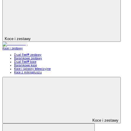
Koce i zestawy
Koce i zestawy
Dual Feel® zestawy
Barankowe zestawy
Dual Feel® koce
Barankowe koce
Koce i śpiwory telewizyjne
Koce z mikropluszu
Koce i zestawy