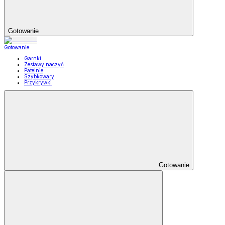
Gotowanie
Gotowanie
Garnki
Zestawy naczyń
Patelnie
Szybkowary
Przykrywki
Gotowanie