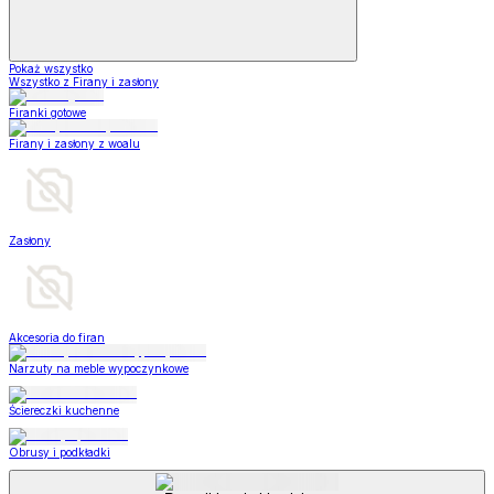
Pokaż wszystko
Wszystko z Firany i zasłony
Firanki gotowe
Firany i zasłony z woalu
Zasłony
Akcesoria do firan
Narzuty na meble wypoczynkowe
Ściereczki kuchenne
Obrusy i podkładki