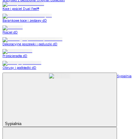
Wszystko z decoDoma Original Collection
Koce i pościel Dual Feel®
Barankowe koce i zestawy dD
Pościel dD
Dekoracyjne poszewki i poduszki dD
Prześcieradła dD
Obrusy i podkładki dD
Sypialnia
Sypialnia