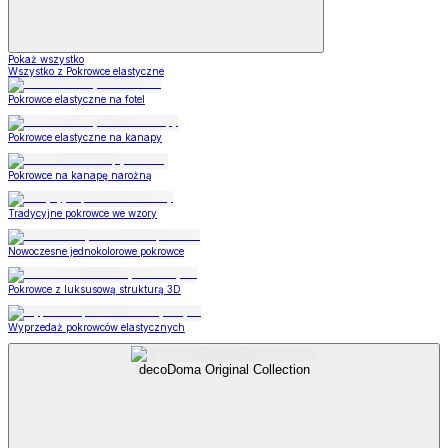
Pokaż wszystko
Wszystko z Pokrowce elastyczne
Pokrowce elastyczne na fotel
Pokrowce elastyczne na kanapy
Pokrowce na kanapę narożną
Tradycyjne pokrowce we wzory
Nowoczesne jednokolorowe pokrowce
Pokrowce z luksusową strukturą 3D
Wyprzedaż pokrowców elastycznych
decoDoma Original Collection