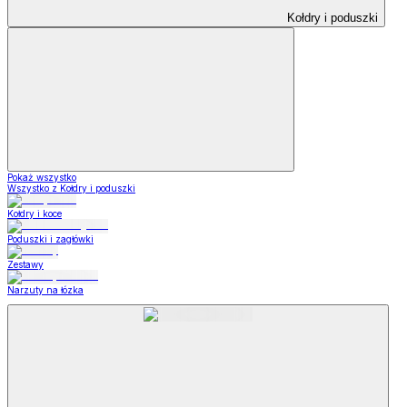
Kołdry i poduszki
Pokaż wszystko
Wszystko z Kołdry i poduszki
Kołdry i koce
Poduszki i zagłówki
Zestawy
Narzuty na łózka