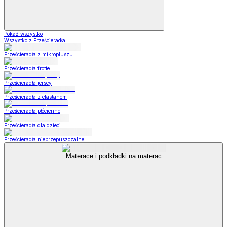
Pokaż wszystko
Wszystko z Prześcieradła
Prześcieradła z mikropluszu
Prześcieradła frotte
Prześcieradła jersey
Prześcieradła z elastanem
Prześcieradła płócienne
Prześcieradła dla dzieci
Prześcieradła nieprzepuszczalne
Materace i podkładki na materac