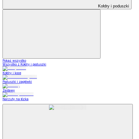
Kołdry i poduszki
Pokaż wszystko
Wszystko z Kołdry i poduszki
Kołdry i koce
Poduszki i zagłówki
Zestawy
Narzuty na łózka