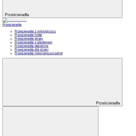
Prześcieradła
Prześcieradła
Prześcieradła z mikropluszu
Prześcieradła frotte
Prześcieradła jersey
Prześcieradła z elastanem
Prześcieradła płócienne
Prześcieradła dla dzieci
Prześcieradła nieprzepuszczalne
Prześcieradła