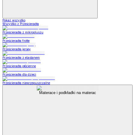
Pokaż wszystko
Wszystko z Prześcieradła
Prześcieradła z mikropluszu
Prześcieradła frotte
Prześcieradła jersey
Prześcieradła z elastanem
Prześcieradła płócienne
Prześcieradła dla dzieci
Prześcieradła nieprzepuszczalne
Materace i podkładki na materac