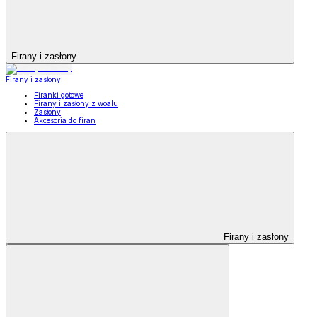
Firany i zasłony
Firany i zasłony
Firanki gotowe
Firany i zasłony z woalu
Zasłony
Akcesoria do firan
Firany i zasłony