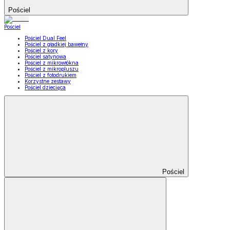
Pościel
Pościel
Pościel Dual Feel
Pościel z gładkiej bawełny
Pościel z kory
Pościel satynowa
Pościel z mikrowłókna
Pościel z mikropluszu
Pościel z fotodrukiem
Korzystne zestawy
Pościel dziecięca
Pościel