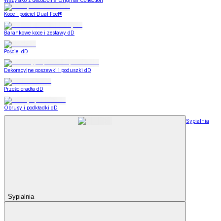
Wszystko z decoDoma Original Collection
Koce i pościel Dual Feel®
Barankowe koce i zestawy dD
Pościel dD
Dekoracyjne poszewki i poduszki dD
Prześcieradła dD
Obrusy i podkładki dD
Sypialnia
Sypialnia