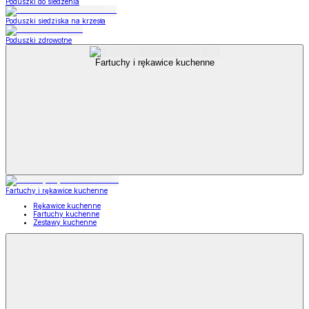
Poduszki do siedzenia
Poduszki siedziska na krzesła
Poduszki zdrowotne
Fartuchy i rękawice kuchenne
Fartuchy i rękawice kuchenne
Rękawice kuchenne
Fartuchy kuchenne
Zestawy kuchenne