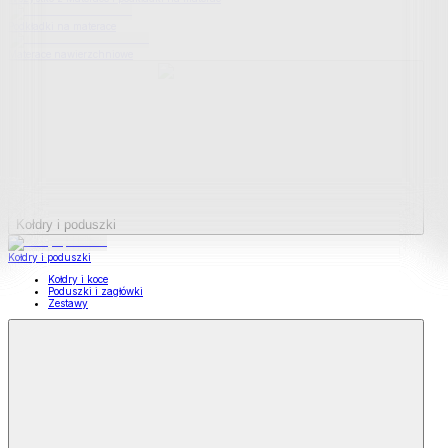
Podkładki na materace
Materace nawierzchniowe
Kołdry i poduszki
Kołdry i poduszki
Kołdry i koce
Poduszki i zagłówki
Zestawy