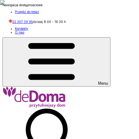
Nawigacja dostępnościowa
Przejdź do treści
22 307 39 95
dzisiaj
8:00
-
16:30
h
Kontakty
O nas
Menu