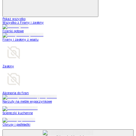
Pokaż wszystko
Wszystko z Firany i zasłony
Firanki gotowe
Firany i zasłony z woalu
Zasłony
Akcesoria do firan
Narzuty na meble wypoczynkowe
Ściereczki kuchenne
Obrusy i podkładki