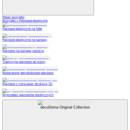
Pokaż wszystko
Wszystko z Pokrowce elastyczne
Pokrowce elastyczne na fotel
Pokrowce elastyczne na kanapy
Pokrowce na kanapę narożną
Tradycyjne pokrowce we wzory
Nowoczesne jednokolorowe pokrowce
Pokrowce z luksusową strukturą 3D
Wyprzedaż pokrowców elastycznych
decoDoma Original Collection