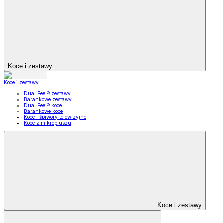
Koce i zestawy
Koce i zestawy
Dual Feel® zestawy
Barankowe zestawy
Dual Feel® koce
Barankowe koce
Koce i śpiwory telewizyjne
Koce z mikropluszu
Koce i zestawy