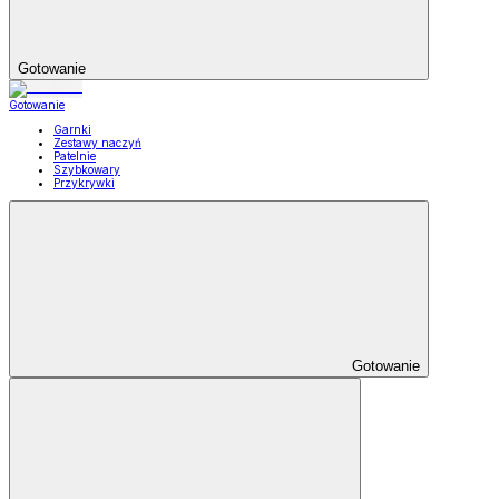
Gotowanie
Gotowanie
Garnki
Zestawy naczyń
Patelnie
Szybkowary
Przykrywki
Gotowanie