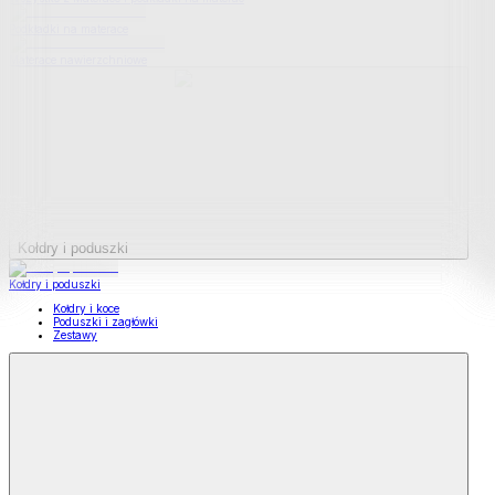
Podkładki na materace
Materace nawierzchniowe
Kołdry i poduszki
Kołdry i poduszki
Kołdry i koce
Poduszki i zagłówki
Zestawy