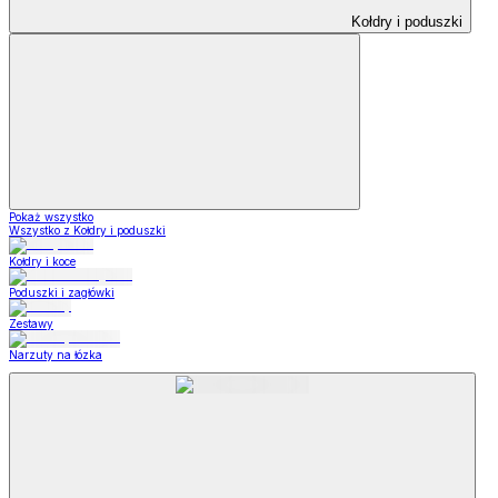
Kołdry i poduszki
Pokaż wszystko
Wszystko z Kołdry i poduszki
Kołdry i koce
Poduszki i zagłówki
Zestawy
Narzuty na łózka