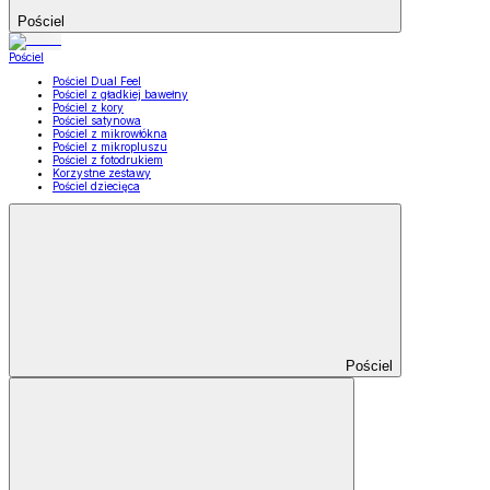
Pościel
Pościel
Pościel Dual Feel
Pościel z gładkiej bawełny
Pościel z kory
Pościel satynowa
Pościel z mikrowłókna
Pościel z mikropluszu
Pościel z fotodrukiem
Korzystne zestawy
Pościel dziecięca
Pościel