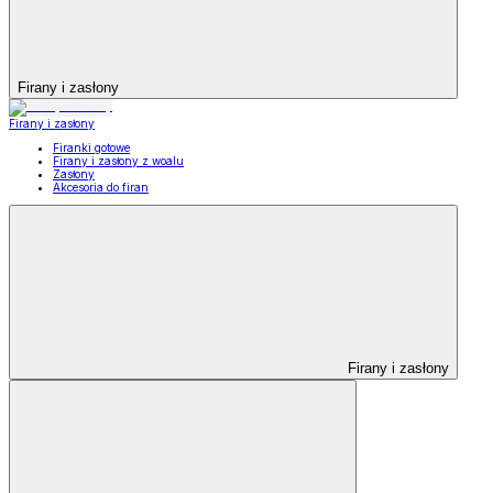
Firany i zasłony
Firany i zasłony
Firanki gotowe
Firany i zasłony z woalu
Zasłony
Akcesoria do firan
Firany i zasłony