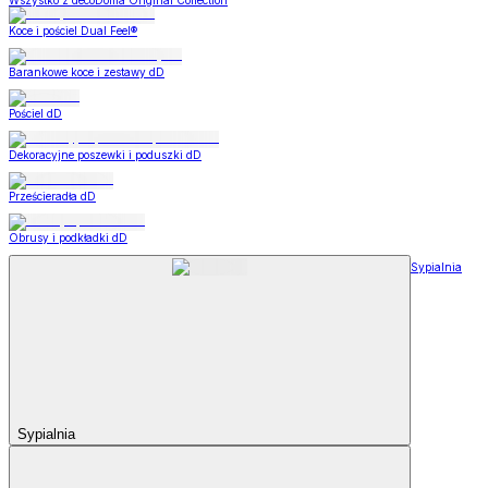
Wszystko z decoDoma Original Collection
Koce i pościel Dual Feel®
Barankowe koce i zestawy dD
Pościel dD
Dekoracyjne poszewki i poduszki dD
Prześcieradła dD
Obrusy i podkładki dD
Sypialnia
Sypialnia