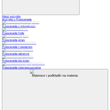
Pokaż wszystko
Wszystko z Prześcieradła
Prześcieradła z mikropluszu
Prześcieradła frotte
Prześcieradła jersey
Prześcieradła z elastanem
Prześcieradła płócienne
Prześcieradła dla dzieci
Prześcieradła nieprzepuszczalne
Materace i podkładki na materac