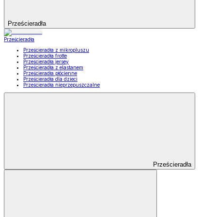
Prześcieradła
Prześcieradła
Prześcieradła z mikropluszu
Prześcieradła frotte
Prześcieradła jersey
Prześcieradła z elastanem
Prześcieradła płócienne
Prześcieradła dla dzieci
Prześcieradła nieprzepuszczalne
Prześcieradła