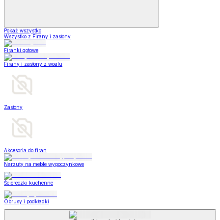
Pokaż wszystko
Wszystko z Firany i zasłony
Firanki gotowe
Firany i zasłony z woalu
Zasłony
Akcesoria do firan
Narzuty na meble wypoczynkowe
Ściereczki kuchenne
Obrusy i podkładki