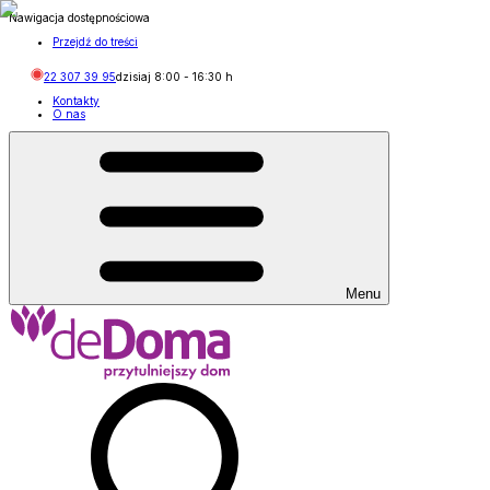
Nawigacja dostępnościowa
Przejdź do treści
22 307 39 95
dzisiaj
8:00
-
16:30
h
Kontakty
O nas
Menu