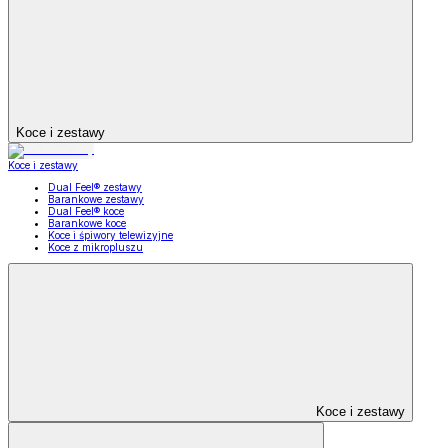
Koce i zestawy
Koce i zestawy
Dual Feel® zestawy
Barankowe zestawy
Dual Feel® koce
Barankowe koce
Koce i śpiwory telewizyjne
Koce z mikropluszu
Koce i zestawy