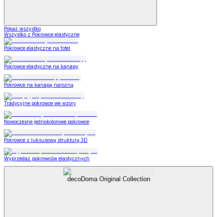
Pokaż wszystko
Wszystko z Pokrowce elastyczne
Pokrowce elastyczne na fotel
Pokrowce elastyczne na kanapy
Pokrowce na kanapę narożną
Tradycyjne pokrowce we wzory
Nowoczesne jednokolorowe pokrowce
Pokrowce z luksusową strukturą 3D
Wyprzedaż pokrowców elastycznych
decoDoma Original Collection